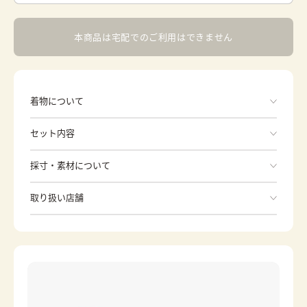
本商品は宅配でのご利用はできません
着物について
セット内容
手ぶらでOK
採寸・素材について
※着付けに必要な一式をすべて含みます。
素材
ポリエステル
取り扱い店舗
和服
长版衬衣
身丈
74cm
※下記店舗以外でのご着用をしたい方はお問い合わせください
裄
39cm
腰绑带
カラー
-
草履
分趾袜