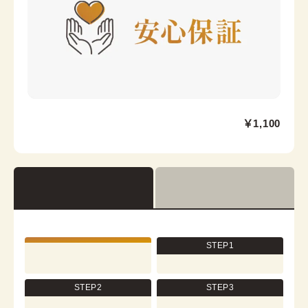
浅草店
￥1,100
浅草駅から徒歩1分
東京都台東区浅草２丁目６−７ 楽天地浅草ビル 4階
営業時間：
10:00
~
18:00
着付け最終受付時間：
17:30
返却締め切り時間：
18:00
查看详情
STEP1
STEP2
STEP3