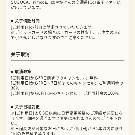
SUGOCA、nimoca、はやかけんの交通系ICの電子マネーに
対応しています。
■ 关于请款时间
[ご利用日]の前日に請求させていただきます。
※デビットカードの場合は、カードの性質上、ご注文の時点
で引き落としとなりますのでご注意ください。
关于取消
■ 取消政策
[ご利用日]から30日前までのキャンセル ：無料
[ご利用日]から29日～7日前までのキャンセル：ご利用料金の
30％
[ご利用日]から6日以内のキャンセル ：ご利用料金の100％
■ 关于日程变更
※[ご利用日]より3日以前に日程変更希望のご連絡が必要にな
ります。期限を過ぎますと変更は承れませんのでご了承下さ
い。
※日程変更が可能なお日にちは[ご利用日]から1年以内に限り
1回のみ無料で承ります。