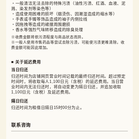
・一般清洁无法去除的特殊污渍（油性污渍、红酒、血液、泥
溅、染发剂等染色等）
・造成使用困难的损坏（烟烫伤、因潮湿造成的缩水等）
・手表或手镯等饰品造成的袖子内侧拉线
・因拖拽等造成的裙摆周围磨损
・香水等强烈气味转移造成的除臭处理
※收费金额将依污渍程度与商品状态而异。

※一般人使用市售药品等尝试去除污渍，可能使污渍更难清除，收
费金额可能因此增加。
■ 关于延迟费用
当日归还
归还时间为店铺网页营业时间记载的最终归还时间。超过预定
时间时，将收取每人1,100日元（含税）的延迟费用。当日营
业时间内无法归还时，将自动变更为隔日归还，并追加收取
1,100日元（含税）及延迟费用。
隔日归还
归还时间为租借日隔日15时00分为止。
联系咨询