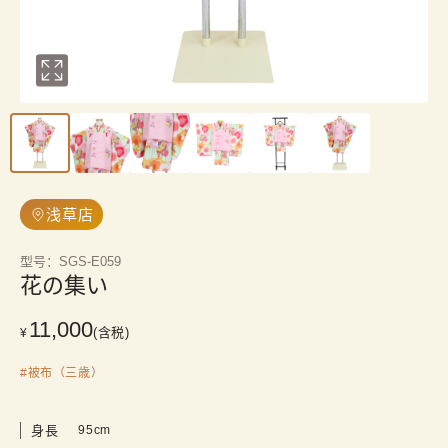
浅草店
型号
：
SGS-E059
花の集い
11,000
(含税)
¥
#
被布（三歳）
身長
95cm