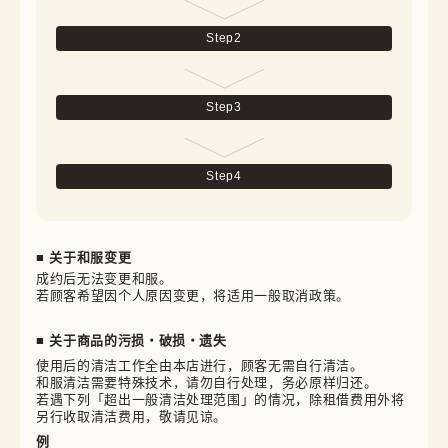
Step
2
Step
3
Step
4
■ 关于和服变更
成约后无法变更和服。

若顾客希望因个人原因变更，将适用一般取消政策。
■ 关于商品的污损・破损・遗失
使用后的清洁工作全由本店进行，顾客无需自行清洁。

和服清洁需要特殊技术，请勿自行处理，务必原样归还。

若遇下列「超出一般清洁处理范围」的情况，除租借费用外将
另行收取清洁费用，敬请见谅。
例