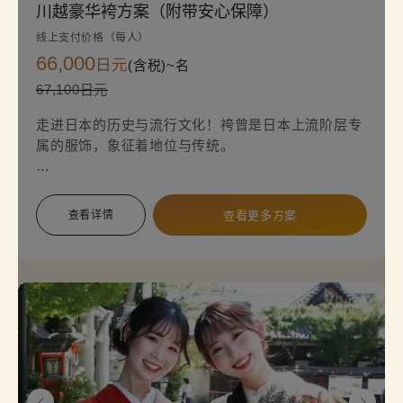
川越豪华袴方案（附带安心保障）
线上支付价格（每人）
66,000
日元
(含税)~
名
67,100日元
走进日本的历史与流行文化！袴曾是日本上流阶层专
属的服饰，象征着地位与传统。
如今，它们频繁出现在动漫作品中，受到全球粉丝的
喜爱。亲身体验这件标志性的日本传统服饰，拍摄精
查看详情
查看更多方案
彩照片，感受历史与现代文化融合的独特魅力。
※对于可修复的污渍（如衣领的底妆污渍、袖口污
渍、汗渍、食物溢出等），面积在10 cm²以内的情况
下，不会收取清洁费。但若遇到难以修复的污渍，例
如香烟烧焦、油渍、血渍等，安心保障将不适用，需
另行收费。