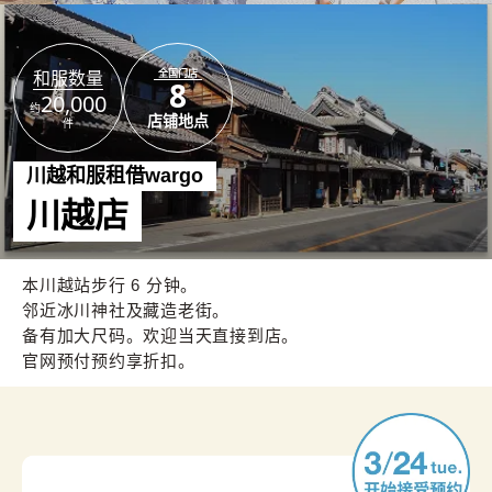
全国门店
和服数量
8
20,000
约
店铺地点
件
川越和服租借wargo
川越店
本川越站步行 6 分钟。
邻近冰川神社及藏造老街。
备有加大尺码。欢迎当天直接到店。
官网预付预约享折扣。