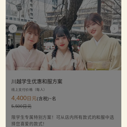
川越学生优惠和服方案
线上支付价格（每人）
4,400
日元
(含税)~
名
5,500日元
限学生专属特别方案！可从店内所有款式的和服中选
择您喜爱的款式！