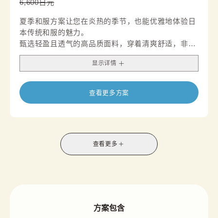
6,600日元
夏季和服方案让您在炎热的季节，也能优雅地体验日
本传统和服的魅力。
甄选轻盈且透气的高品质面料，穿着清爽舒适，非常
适合夏季观光与休闲出行。
显示详情
通风柔软的质地搭配富有夏日气息的精致设计，营造
出清凉而高雅的视觉印象。
无论是夏日旅行、拍照留念，还是享受一段悠闲的下
查看更多方案
午茶时光，都是兼具品味与舒适感的理想选择。
*套装内含半宽腰带，名古屋腰带的供应情况因店铺
而异。
查看更多
方案包含