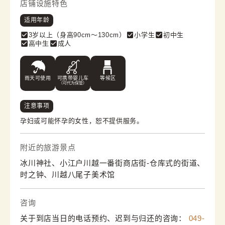
店铺设施特色
适用年龄
3岁以上（身高90cm〜130cm）
小学生
初中生
高中生
成人
雨天可使用
可携带婴儿车
等候区
（可代为保管）
注意事项
孕妇或可能怀孕的女性，恕不提供服务。
附近的旅游景点
冰川神社、小江户川越一番街商店街-仓库式的街道、
时之钟、川越八尾子美术馆
咨询
关于到店当日的电话预约、迟到与归还的咨询：
049-