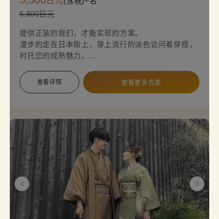
日元
(含税)~
名
6,600日元
提供正装的我们，才能实现的方案。
漫步的走在日本街上，穿上流行的淡色访问着穿搭，
衬托您的成熟魅力。
简单轻松地体验道地的和服正装。
查看详情
查看更多方案
※请注意，必须使用袋带，因此会额外收取2,200日
圆的选项费用。