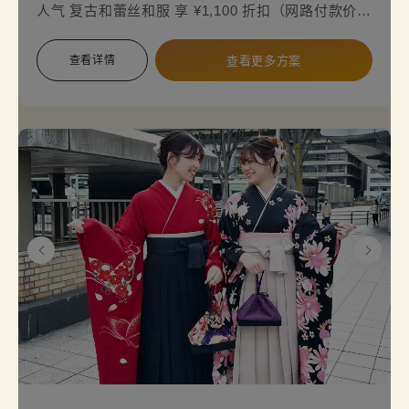
人气 复古和蕾丝和服 享 ¥1,100 折扣（网路付款价格
¥5,500 → ¥4,400）。从 标准款、复古风或最新蕾丝
和服 中找到您的理想款式，打造属于您的独特风格！
查看详情
查看更多方案
适合与朋友一起散步、修学旅行或毕业旅行的特别体
验。
注意事项：
入店时需出示有效的学生证。
复古摩登访问着的腰带选项需另加收费。