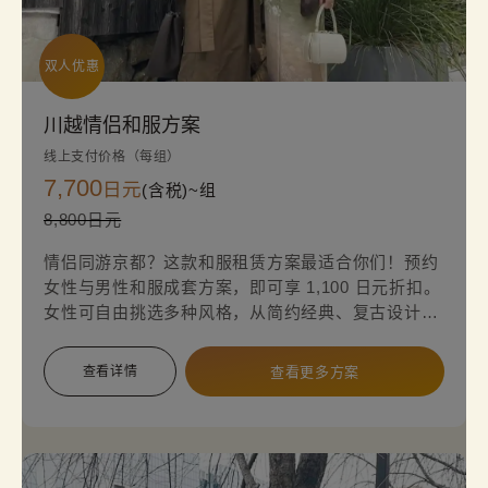
双人优惠
川越情侣和服方案
线上支付价格（每组）
7,700
日元
(含税)~
组
8,800日元
情侣同游京都？这款和服租赁方案最适合你们！预约
女性与男性和服成套方案，即可享 1,100 日元折扣。
女性可自由挑选多种风格，从简约经典、复古设计到
华丽高端款。换上别具风情的传统和服，让约会或旅
程更加浪漫难忘！
查看详情
查看更多方案