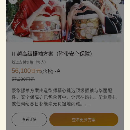
川越高级振袖方案（附带安心保障）
线上支付价格（每人）
56,100
日元
(含税)~
名
57,200日元
豪华振袖方案由造型师精心挑选顶级振袖与华丽配
件，安全保障亦已包含其中，让您在婚礼、毕业典礼
或任何纪念日都能毫无负担地闪耀。
套装内容：振袖、正式带、带揚/带締、内衬、足袋、
查看详情
查看更多方案
草履、手包以及专业着装服务。