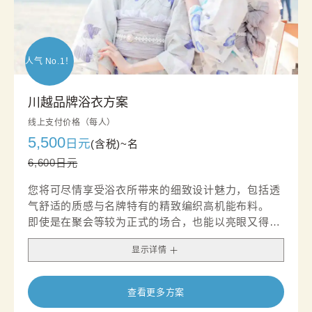
人气 No.1！
川越品牌浴衣方案
线上支付价格（每人）
5,500
日元
(含税)~
名
6,600日元
您将可尽情享受浴衣所带来的细致设计魅力，包括透
气舒适的质感与名牌特有的精致编织高机能布料。
即使是在聚会等较为正式的场合，也能以亮眼又得体
的穿搭，展现您独特的品味与风采。
显示详情
查看更多方案