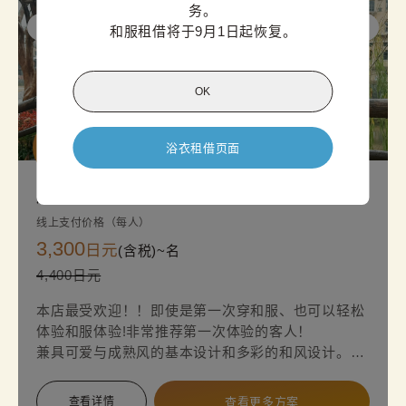
务。

和服租借将于9月1日起恢复。
OK
超值方案
浴衣租借页面
川越标准和服方案
线上支付价格（每人）
3,300
日元
(含税)~
名
4,400日元
本店最受欢迎！！即使是第一次穿和服、也可以轻松
体验和服体验!非常推荐第一次体验的客人！
兼具可爱与成熟风的基本设计和多彩的和风设计。您
也想体验看看和服的生活吗・・・您也想体验看看和
服的生活吗？
查看详情
查看更多方案