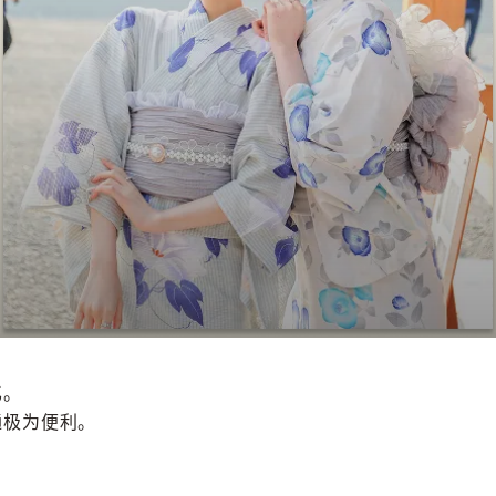
忆。
通极为便利。