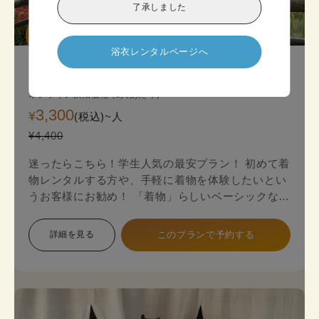
了承しました
迷ったら

こちら!
浴衣レンタルページへ
京都スタンダード着物プラン
オンライン決済価格 (1人あたり)
3,300
¥
(税込)~
人
¥4,400
迷ったらこちら！学生人気の最安プラン！ 初めて着
物レンタルする方や、手軽に着物を体験したいとい
うお客様にお勧め！ 「着物」らしいベーシックな印
象で幅広い色展開のため、お好みに合わせて選べま
す。 プランは店頭で変更も可能です。
詳細を見る
このプランで予約する
《8点セット内容》 着物・帯･かんざし･長襦袢・肌
襦袢(下着)・草履･バッグ･足袋無料