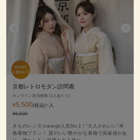
wargo

人気No.1!
京都レトロモダン訪問着
オンライン決済価格 (1人あたり)
5,500
¥
(税込)~
人
¥6,600
きものレンタルwargo人気No.1！"大人かわいい"本
格着物プラン！ 質のいい艶やかな着物で高級感があ