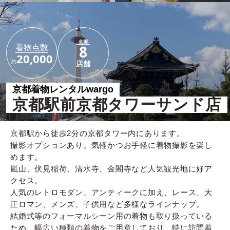
全国
着物点数
8
20,000
約
店舗
京都着物レンタルwargo
京都駅前京都タワーサンド店
京都駅から徒歩2分の京都タワー内にあります。
撮影オプションあり。気軽かつお手軽に着物撮影を楽し
めます。
嵐山、伏見稲荷、清水寺、金閣寺など人気観光地に好ア
クセス。
人気のレトロモダン、アンティークに加え、レース、大
正ロマン、メンズ、子供用など多様なラインナップ。
結婚式等のフォーマルシーン用の着物も取り扱っている
ため、幅広い種類の着物をご用意しており、特に訪問着