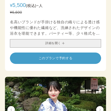
5,500
¥
(税込)~
人
¥6,600
名高いブランドが手掛ける独自の織りによる透け感
や機能性に優れた繊維など、洗練されたデザインの
浴衣を堪能できます。パーティー等、少々格式を意
識したい場でも注目を浴びるコーディネートが完成
詳細を開く
します。
このプランで予約する