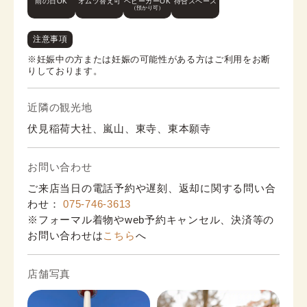
雨の日OK
オムツ替え可
ベビーカーOK
待合スペース
（預かり可）
注意事項
※妊娠中の方または妊娠の可能性がある方はご利用をお断
りしております。
近隣の観光地
伏見稲荷大社、嵐山、東寺、東本願寺
お問い合わせ
ご来店当日の電話予約や遅刻、返却に関する問い合
わせ：
075-746-3613
※フォーマル着物やweb予約キャンセル、決済等の
お問い合わせは
こちら
へ
店舗写真