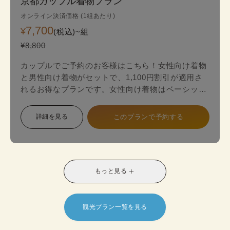
京都カップル着物プラン
オンライン決済価格 (1組あたり)
7,700
¥
(税込)~
組
¥8,800
カップルでご予約のお客様はこちら！女性向け着物
と男性向け着物がセットで、1,100円割引が適用さ
れるお得なプランです。女性向け着物はベーシック
なデザインから、レトロなお着物、豪華なハイエン
ド着物など、お好みに合わせて自由に選べます。い
詳細を見る
このプランで予約する
つもとは違う特別な装いで、デートや旅行をより華
やかに彩ってみませんか？
もっと見る
観光プラン一覧を見る