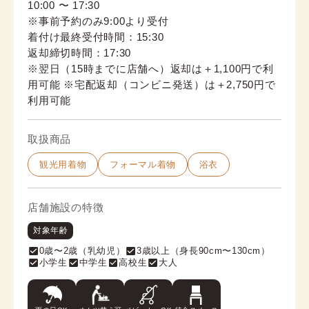
10:00 〜 17:30
※事前予約のみ9:00より受付
着付け最終受付時間：15:30
返却締切時間：17:30
※翌日（15時までに店舗へ）返却は＋1,100円で利
用可能 ※宅配返却（コンビニ発送）は＋2,750円で
利用可能
取扱商品
観光用着物
フォーマル着物
浴衣
店舗施設の特徴
対象年齢
0歳〜2歳（乳幼児）
3歳以上（身長90cm〜130cm）
小学生
中学生
高校生
大人