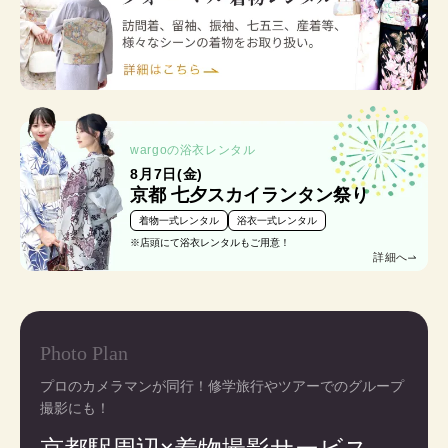
wargoの浴衣レンタル
8月7日(金)
京都 七夕スカイランタン祭り
着物一式レンタル
浴衣一式レンタル
※店頭にて浴衣レンタルもご用意！
詳細へ
Photo Plan
プロのカメラマンが同行！修学旅行やツアーでのグループ
撮影にも！
京都駅周辺×着物撮影サービス