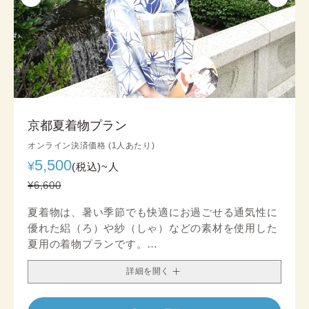
京都夏着物プラン
オンライン決済価格 (1人あたり)
5,500
¥
(税込)~
人
¥6,600
夏着物は、暑い季節でも快適にお過ごせる通気性に
優れた絽（ろ）や紗（しゃ）などの素材を使用した
夏用の着物プランです。
生地の目が粗く風通しが良いため、蒸し暑い日でも
詳細を開く
涼やかな着心地をお楽しみいただけます。
薄く軽やかな素材感は、長時間の着用や観光、街歩
きにもぴったり。透け感のある生地や、寒色系・流