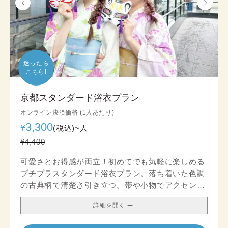
迷ったら

こちら!
京都スタンダード浴衣プラン
オンライン決済価格 (1人あたり)
3,300
¥
(税込)~
人
¥4,400
可愛さとお得感が両立！初めてでも気軽に楽しめる
プチプラスタンダード浴衣プラン。落ち着いた色調
の古典柄で清楚さ引き立つ。帯や小物でアクセント
を加え、シックなコーデを楽しむのもおすすめで
詳細を開く
す。