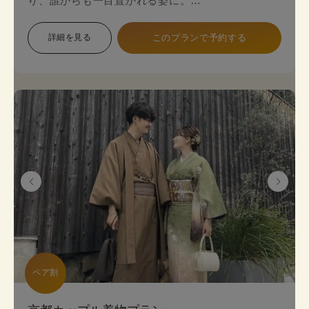
り、誰からも一目置かれる姿に。
金銀糸の入った袋帯（オプション＋2,200円）がよ
り一層上品な着物姿を演出します。
詳細を見る
このプランで予約する
本格着物を気軽に街歩きで楽しめるプランで、海外
の方にも人気のプランです。
着物のプロにコーデ相談ができ安心してレンタルで
きます。
《セット内容》 着物･かんざし･長襦袢・肌襦袢(下
着)・草履･バッグ･足袋無料
※帯は袋帯オプションが別料金が発生します。
ペア割