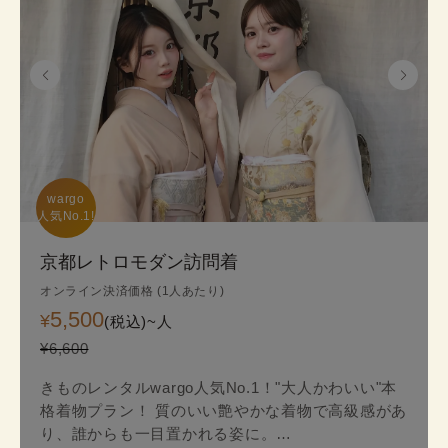
wargo

人気No.1!
京都レトロモダン訪問着
オンライン決済価格 (1人あたり)
5,500
¥
(税込)~
人
¥6,600
きものレンタルwargo人気No.1！"大人かわいい"本
格着物プラン！ 質のいい艶やかな着物で高級感があ
り、誰からも一目置かれる姿に。