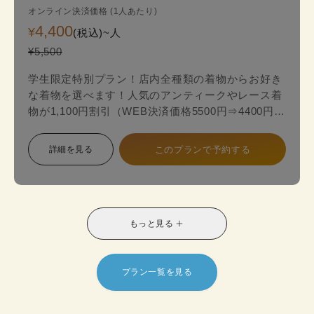
オンライン決済価格 (1人あたり)
4,400
¥
(税込)~
人
¥5,500
学生限定特別プラン！店内全種類の着物からお好き
な着物を選べます！人気のアンティークやレース着
物が1,100円割引（WEB決済価格5500円⇒4400円）
のお得な学生限定プランが登場！
詳細を見る
このプランで予約する
スタンダードプランからアンティークやレース最新
着物の中からお好みの一着を見つけて、自分だけ特
別なスタイルに！お友達との休日の散策や、修学旅
行や卒業旅行におすすめです。
もっと見る
※受付時に学生証のご提示が必要となります。
※レトロモダン訪問着は帯オプションが別料金で発
生いたします。
プラン一覧を見る
対象者：中学生・高校生・大学生・専門学校生