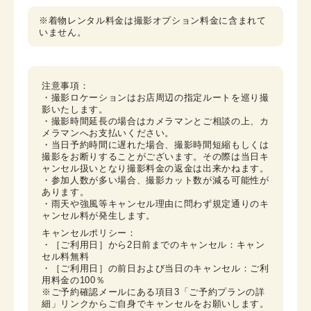
※着物レンタル料金は撮影オプション料金に含まれて
いません。
注意事項：

・撮影ロケーションはお店周辺の指定ルートを巡り撮
影いたします。

・撮影時間延長の場合はカメラマンとご相談の上、カ
メラマンへお支払いください。

・当日予約時間に遅れた場合、撮影時間短縮もしくは
撮影をお断りすることがございます。その際は当日キ
ャンセル扱いとなり撮影料金の返金は出来かねます。

・参加人数が多い場合、撮影カット数が減る可能性が
あります。

・雨天や強風等キャンセル理由に問わず規定通りのキ
ャンセル料が発生します。
キャンセルポリシー：

・［ご利用日］から2日前までのキャンセル：キャン
セル料無料

・［ご利用日］の前日および当日のキャンセル：ご利
用料金の100％

※ご予約確認メールにある項目3「ご予約プランの詳
細」リンクからご自身でキャンセルをお願いします。