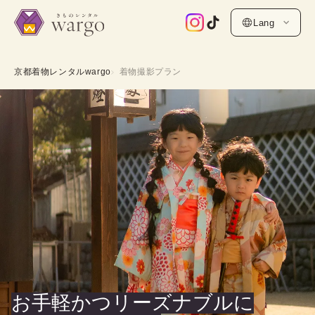
Lang
京都着物レンタルwargo
着物撮影プラン
お手軽かつリーズナブルに