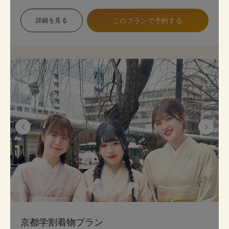
金銀糸の入った袋帯（オプション＋2,200円）がよ
り一層上品な着物姿を演出します。
詳細を見る
このプランで予約する
本格着物を気軽に街歩きで楽しめるプランで、海外
の方にも人気のプランです。
着物のプロにコーデ相談ができ安心してレンタルで
きます。
《セット内容》 着物･かんざし･長襦袢・肌襦袢(下
着)・草履･バッグ･足袋無料
※帯は袋帯オプションが別料金が発生します。
京都学割着物プラン