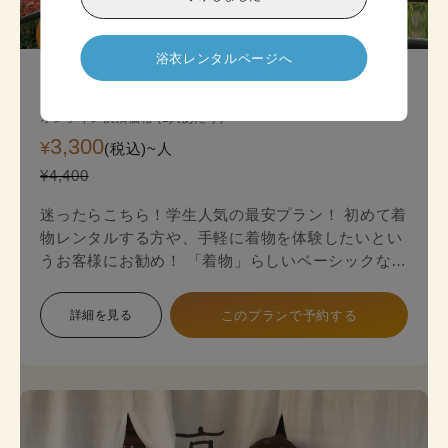
迷ったら

こちら!
浴衣レンタルページへ
京都スタンダード着物プラン
オンライン決済価格 (1人あたり)
3,300
¥
(税込)~
人
¥4,400
迷ったらこちら！学生人気の最安プラン！ 初めて着
物レンタルする方や、手軽に着物を体験したいとい
うお客様にお勧め！ 「着物」らしいベーシックな印
象で幅広い色展開のため、お好みに合わせて選べま
す。 プランは店頭で変更も可能です。
詳細を見る
このプランで予約する
《8点セット内容》 着物・帯･かんざし･長襦袢・肌
襦袢(下着)・草履･バッグ･足袋無料