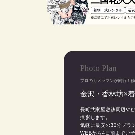
着物一式レンタル
浴
※店頭にて浴衣レンタルもご
Photo Plan
プロのカメラマンが同行！修
金沢・香林坊×
長町武家屋敷跡周辺や
撮影します。

気軽に最安の30分プラ
WEBから4日前までご