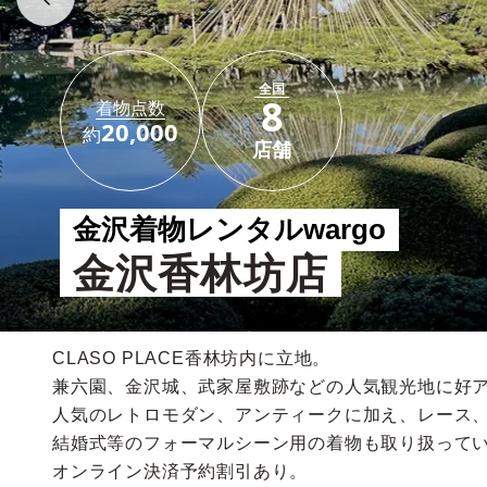
全国
8
着物点数
20,000
約
店舗
金沢着物レンタルwargo
金沢香林坊店
CLASO PLACE香林坊内に立地。
兼六園、金沢城、武家屋敷跡などの人気観光地に好
人気のレトロモダン、アンティークに加え、レース
結婚式等のフォーマルシーン用の着物も取り扱って
オンライン決済予約割引あり。