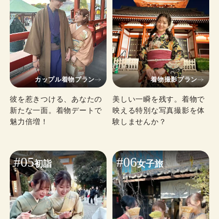
カップル着物プラン
着物撮影プラン
彼を惹きつける、あなたの
美しい一瞬を残す。着物で
新たな一面。着物デートで
映える特別な写真撮影を体
魅力倍増！
験しませんか？
#05
#06
初詣
女子旅