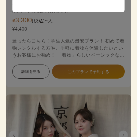
京都スタンダード着物プラン
オンライン決済価格 (1人あたり)
3,300
¥
(税込)~
人
¥4,400
迷ったらこちら！学生人気の最安プラン！ 初めて着
物レンタルする方や、手軽に着物を体験したいとい
うお客様にお勧め！ 「着物」らしいベーシックな印
象で幅広い色展開のため、お好みに合わせて選べま
す。 プランは店頭で変更も可能です。
詳細を見る
このプランで予約する
《8点セット内容》 着物・帯･かんざし･長襦袢・肌
襦袢(下着)・草履･バッグ･足袋無料