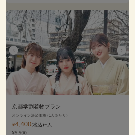
着物のプロにコーデ相談ができ安心してレンタルで
きます。
《セット内容》 着物･かんざし･長襦袢・肌襦袢(下
着)・草履･バッグ･足袋無料
※帯は袋帯オプションが別料金が発生します。
京都学割着物プラン
オンライン決済価格 (1人あたり)
4,400
¥
(税込)~
人
¥5,500