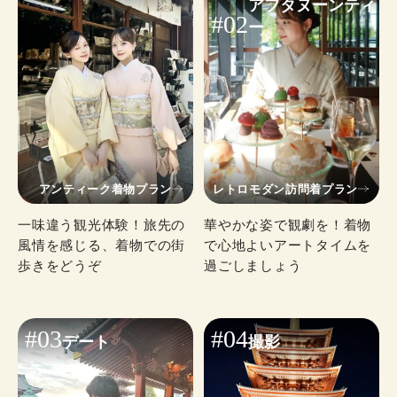
アフタヌーンティ
すめです。
#02
ー
予約する
アンティーク着物プラン
レトロモダン訪問着プラン
一味違う観光体験！旅先の
華やかな姿で観劇を！着物
風情を感じる、着物での街
で心地よいアートタイムを
歩きをどうぞ
過ごしましょう
#03
#04
デート
撮影