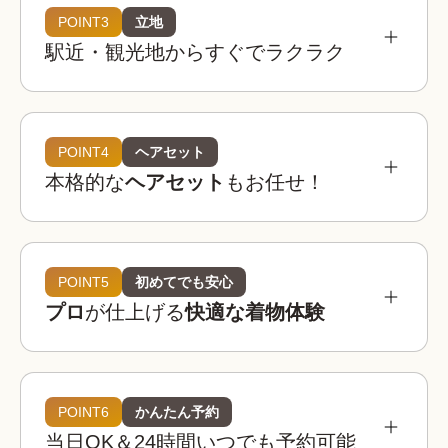
POINT3
立地
駅近・観光地からすぐでラクラク
着物レンタルwargoは全国の相場を見てもお得。
お手頃な価格でお楽しみいただけます。
着物レンタルwargo
POINT4
ヘアセット
3,300
お得!
¥
本格的な
ヘアセット
もお任せ！
(税込)~
参考相場価格
¥3,900 〜 ¥5,900
都内：
POINT5
初めてでも安心
プロ
が仕上げる
快適な着物体験
¥3,400 〜 ¥4,900
全国：
必要なものは全てコミコミ
着物レンタルwargoの店舗は京都・東京・大阪・
埼玉・金沢に全国8店舗は、全店舗が駅近または人
POINT6
かんたん予約
着物レンタルwargoの着物は20,000着以上！

気観光地から徒歩圏内！
当日OK＆24時間いつでも予約可能
観光用のレース着物から訪問着、振袖などのフォ