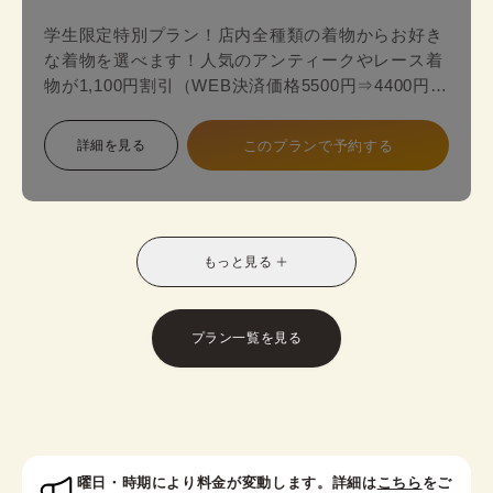
学生限定特別プラン！店内全種類の着物からお好き
な着物を選べます！人気のアンティークやレース着
物が1,100円割引（WEB決済価格5500円⇒4400円）
のお得な学生限定プランが登場！
詳細を見る
このプランで予約する
スタンダードプランからアンティークやレース最新
着物の中からお好みの一着を見つけて、自分だけ特
別なスタイルに！お友達との休日の散策や、修学旅
行や卒業旅行におすすめです。
もっと見る
※受付時に学生証のご提示が必要となります。
※レトロモダン訪問着は帯オプションが別料金で発
生いたします。
プラン一覧を見る
対象者：中学生・高校生・大学生・専門学校生
曜日・時期により料金が変動します。詳細は
こちら
をご