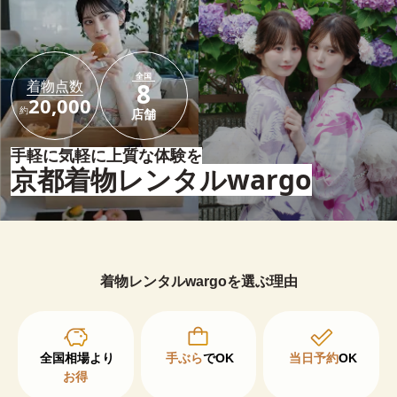
全国
着物点数
8
20,000
約
店舗
手軽に気軽に上質な体験を
京都着物レンタルwargo
着物レンタルwargoを選ぶ理由
手ぶら
でOK
当日予約
OK
お得