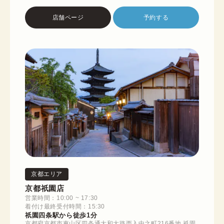
店舗ページ
予約する
京都エリア
京都祇園店
営業時間：10:00 ~ 17:30
着付け最終受付時間：15:30
祇園四条駅から徒歩1分
京都府京都市東山区四条通大和大路西入中之町216番地 祇園