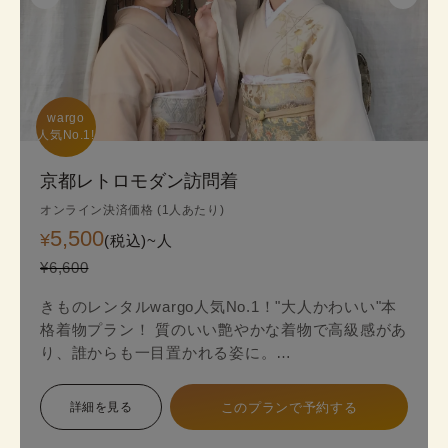
wargo

人気No.1!
京都レトロモダン訪問着
オンライン決済価格 (1人あたり)
5,500
¥
(税込)~
人
¥6,600
きものレンタルwargo人気No.1！"大人かわいい"本
格着物プラン！ 質のいい艶やかな着物で高級感があ
り、誰からも一目置かれる姿に。
金銀糸の入った袋帯（オプション＋2,200円）がよ
り一層上品な着物姿を演出します。
詳細を見る
このプランで予約する
本格着物を気軽に街歩きで楽しめるプランで、海外
の方にも人気のプランです。