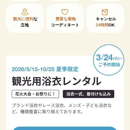
観光に便利
な

豊富な着物
立地
コーディネート
24時間
OK