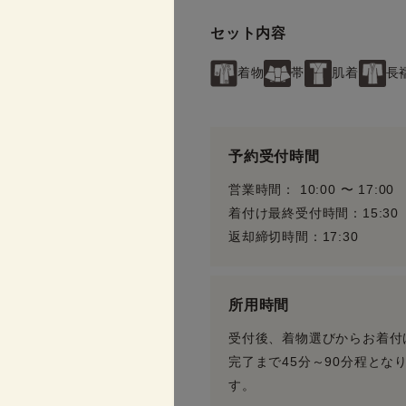
セット内容
着物
帯
肌着
長
予約受付時間
営業時間： 10:00 〜 17:00
着付け最終受付時間：15:30
返却締切時間：17:30
所用時間
受付後、着物選びからお着付
完了まで45分～90分程とな
す。