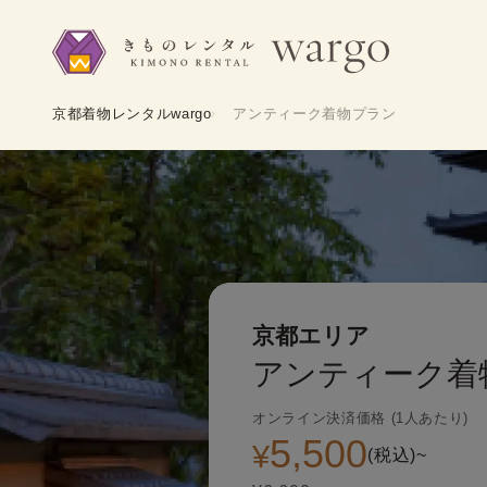
京都着物レンタルwargo
アンティーク着物プラン
京都エリア
アンティーク着
オンライン決済価格 (1人あたり)
5,500
¥
(税込)~