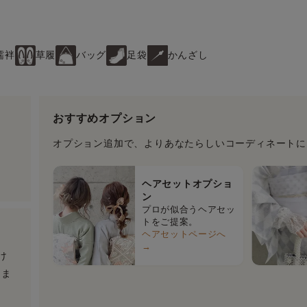
襦袢
草履
バッグ
足袋
かんざし
おすすめオプション
オプション追加で、よりあなたらしいコーディネートに
ヘアセットオプショ
ン
プロが似合うヘアセッ
トをご提案。
ヘアセットページへ
→
け
りま