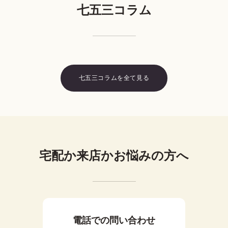
ことも一つの楽しみとなるでしょう。
鷹…力強く立派な子に育ってほしい、兜…出世を願
七五三コラム
事前に確認しましょう。
う、打ち出の小槌…一生物に困らないように、など
があり、それぞれに意味合いが込められています。
七五三コラムを全て見る
宅配か来店かお悩みの方へ
電話での問い合わせ