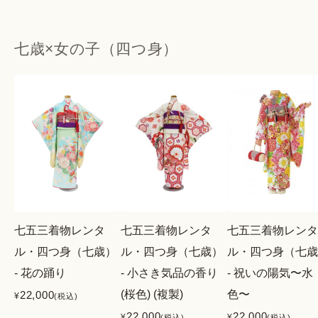
七歳×女の子（四つ身）
七五三着物レンタ
七五三着物レンタ
七五三着物レンタ
ル・四つ身（七歳）
ル・四つ身（七歳）
ル・四つ身（七歳
- 花の踊り
- 小さき気品の香り
- 祝いの陽気〜水
(桜色) (複製)
色〜
22,000
¥
(税込)
22,000
22,000
¥
¥
(税込)
(税込)