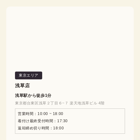
クリーニングがお客様負担となるケース
Step4
・通常のクリーニングでは落ちない特殊な汚
れ（油性汚れ、ワイン、血液など）

お店にてお着替え・ご返却
・使用困難となるダメージ（タバコの焼け焦
げ、水漏れによる縮みなど）

・時計やブレスレッドなど、装飾品による袖
内側の糸の引きつれ

・引きずることなどによって起こる裾周辺の
擦れ

下見と着付けは別店舗でもOK！
・香水などの強い匂い移りによる匂い除去
例えば…

大阪にお住まいの方が、東京での結婚式に参列される場合

　1. 下見（事前試着）：大阪心斎橋店

女の子（7歳）のセット内容
東京エリア
安心保証サービス
　2. 着付け当日：東京銀座店

このように、事前の準備はご自宅近くで、当日は会場近く
¥1,100
浅草店
（税込）
の店舗をご利用いただけます。

スケジュールやご都合に合わせて店舗を自由にお選びくだ
浅草駅から徒歩1分
さい。
¥0
東京都台東区浅草２丁目６−７ 楽天地浅草ビル 4階
にご加入で
営業時間：10:00 ~ 18:00
着付け最終受付時間：17:30
宅配レンタル
※送料無料
返却締め切り時間：18:00
安全保障サービスが適用範囲：

10㎠未満の修復可能な汚れ（ファンデーションなど