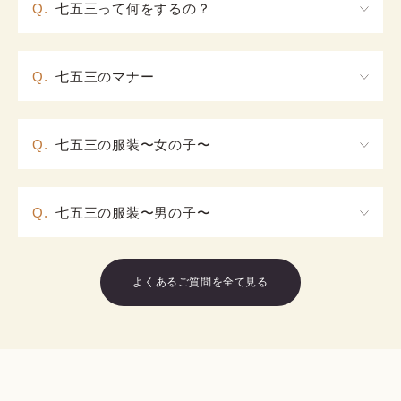
Q.
七五三って何をするの？
手頃な価格で気軽にお楽しみいただけるよう、す
べての往復送料を当店が負担しております。
七五三は、その名の通り3歳、5歳、7歳になった年の
子供の成長に感謝し、そして今後の健やかな成長を
Q.
七五三のマナー
祈願する行事です。

宅配レンタル送料詳細
現代では一般的に3歳、7歳は女の子、5歳は男の子を
七五三では神社に参拝してご祈祷を受けることが一
お祝いする歳とされていますが、地域によって独自
般的です。ご祈祷は普通のお参りとは違い、社殿に
送料無料
レンタル料11,000円 (税込) 以上：
の発展を遂げている場所もあるため、親族やご近所
Q.
七五三の服装〜女の子〜
上がって参拝します。

¥3,000
レンタル料11,000円 (税込) 未満：
の方に確認してみると良いでしょう。

ご祈祷を受ける際には初穂料（はつほりょう）を神
七五三で着る女の子の着物は、年齢によって変わり
七五三ではその土地を守る氏神様のいらっしゃる神
＋¥2,200
離島料金 ※北海道・沖縄・その他離島：
社に納めます。初穂料の相場は大体5,000円〜10,000
ます。3歳の子供は三つ身の上から被布コートを被る
社でご祈祷を受けることが一般的ですが、お参りの
円ほど。事前に準備をしておき、のし袋に包んでお
Q.
七五三の服装〜男の子〜
ことで、帯を固く締めなくてもよく楽に着られる形
みでもOK。正式な日付としては11月15日となってい
くと良いでしょう。

になっています。

七五三の男の子の着物は、成人男性と同じく袴を着
ますが、近年ではその付近の休日であったり、9月〜
神前ですから、服装は、フォーマルなものがベス
7歳の子供は四つ身を着用し、筥迫（はこせこ…現代
用します。元々5歳のお祝いは「袴の儀」と呼ばれる
12月の都合のつく日に行かれる方も多いようです。
ト。お子様は七五三用の礼装、ご家族は洋装和装ど
で言う小さなお化粧ポーチのようなもの）や扇子、
よくあるご質問を全て見る
こともあり、男の子が初めて袴を着る機会でもあり
ちらでも問題ありませんが、フォーマルな場にふさ
ぽっくりなどの小物が増えることから大人の女性に
ます。

わしい服装が良いでしょう。着物を着用する場合、
なるための準備の意味合いが強くなっています。

七五三の袴の上から羽織る羽織には、力強くおめで
特にお子様の場合は慣れない草履ですから履き替え
柄や色は様々で、それぞれに意味合いが込められて
たいモチーフがあしらわれており、成人の着る紋付
られるものを用意するなど対策をしておくと安心で
います。また、7歳にもなると色の好き嫌いがはっき
袴とは違って華やかな印象となっています。代表的
す。

りする年齢でもありますから、お子様と一緒に選ぶ
な柄としては、

ご祈祷を受けるには予約が必要な神社もあるため、