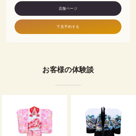
の衿汚れ、袖口の汚れ、汗ジミ、食べこぼしなど）
Step1
店舗ページ
安全保障サービスが適用されない場合：

ネットまたはお店で申込
レンタル商品を破損・紛失された場合・レンタル商
品に広範囲又は修復困難な汚れがあった場合(たばこ
の焼け焦げ、油性汚れ、血液等の汚れなど)・レンタ
下見予約する
末
ル商品に直接香水をかけられた場合
（
子
Step2
着用予定日の2日前にお届け
お客様の体験談
Step3
ヘアセットオプションを見る
ご着用