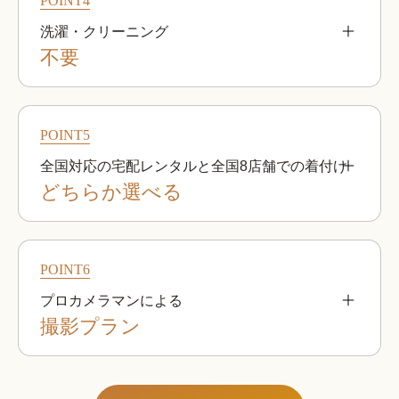
POINT4
をセットにしたレンタル価格です。

宅配レンタルでは専用のバッグにお
洗濯・クリーニング
入れしてお届けいたします。 
不要
宅配レンタル
専用バッグ
お客様によるお洗濯・クリーニングはご不要
女の子（3歳）のセット内容
です。ご利用になられましたらそのままご返
POINT5
却くださいませ。
全国対応の宅配レンタルと全国8店舗での着付け
どちらか選べる
お着物はすべて1枚1枚手洗いにて、素材・汚れに
あった洗い方を行っております。 1点1点の状態に
合わせた洗浄・仕上げを行うことで、生地全体の
必要なもの一式を宅配でお届けする「宅配レンタ
色褪せや伸びなどが起こりづらく、柄物の金箔や
ル」、お店にご来店いただき着付けを行う「お店
POINT6
銀箔の剥がれなども最小限に留めますので、常に
で着付け」のどちらかをお選びいただけます。

プロカメラマンによる
綺麗な状態でのレンタルお着物をご提供しており
宅配レンタルの場合、ネットで注文して全国往復
ホームページやカタログに掲載していないお着物
撮影プラン
ます。
送料無料※離島除く
もございます。

帯や草履・バッグなどの小物も豊富な品揃えの中
からお選びいただけます。
お店で着付け
撮影ニーズに応じたプロカメラマンをマッチン