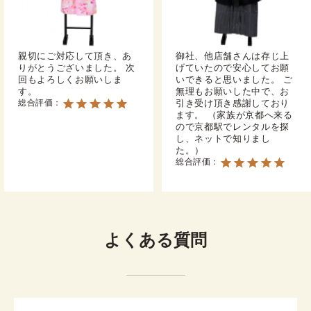
Step4
着用予定日翌日にご返却
親切にご対応して頂き、あ
御社、他店舗さんは存じ上
りがとうございました。 次
げていたので安心してお願
回もよろしくお願いしま
いできると思いました。 ご
す。
無理もお願いした中で、お
総合評価：
引き受け頂き感謝しており
詳しい流れを見る
ます。 （家族が京都へ来る
ので京都駅でレンタルを探
し、ネットで知りまし
た。）
※翌日以降のご返却は、レンタル延長プランをご利用くだ
総合評価：
さい。

※オプションでヘアメイクもご用意しております。お気軽
にお問合せください。
レンタル料金11,000円(税込)以上の場合、全国ど
よくある質問
こからでも、着物セットの配送・返送にかかる送
料が無料となります！

遠方のお客様や、ご自宅周辺でレンタル店が少な
い地域にお住まいの方でも、安心してご利用いた
だけます。
