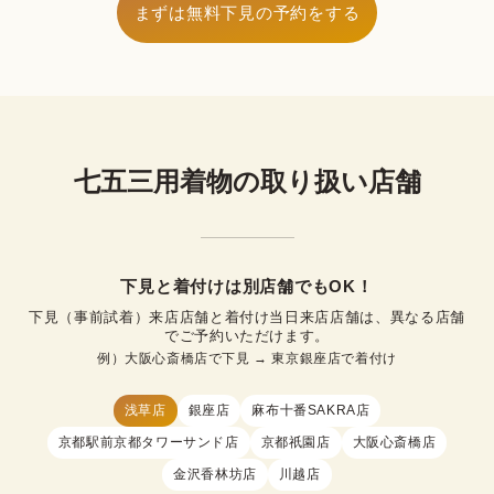
グ。本格的な着物写真が手軽かつリーズナブルに
まずは無料下見の予約をする
撮れる着物撮影プランです。

Step1
まずは無料下見の予約をする
京都、 大阪、 石川、 東京、 埼玉のwargo店舗周
ネットまたはお店で申込
辺はもちろん、 全国どこでも撮影同行可能です。

七五三・ お宮参り・ 成人式など特別なイベントに
※下見は30分以内無料で、ご成約された場合は30分以上の下見
最適なカメラマンとマッチングができます。

に関しても無料となります。

wargoで着物レンタルを予約することでお得にご
男の子（5歳）のセット内容
ご成約されなかった場合30分経過後、30分ごとに1,100円（税
七五三用着物の取り扱い店舗
込）をいただきます。ご了承ください。
利用ができます。 
Step2
ご着用当日お店で着付け
一部の店舗では店舗契約カメラマンの撮影をセッ
トで承っております。 
レンタル中に生じてしまった汚れに対する保証と
下見と着付けは別店舗でもOK！
して「安心保証サービス （税込¥1,100）」をご用
下見（事前試着）来店店舗と着付け当日来店店舗は、異なる店舗
意しております。 加入していただきますと、保証
でご予約いただけます。
着物撮影プランはこちら
範囲内に対するクリーニング代をご請求すること
例）大阪心斎橋店で下見 → 東京銀座店で着付け
Step3
はございませんので、安心してレンタルいただけ
お出かけ
ます。
浅草店
銀座店
麻布十番SAKRA店
京都駅前京都タワーサンド店
京都祇園店
大阪心斎橋店
金沢香林坊店
川越店