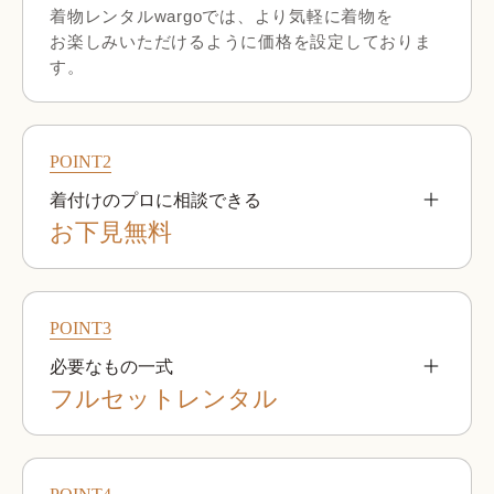
着物レンタルwargoでは、より気軽に着物を

お楽しみいただけるように価格を設定しておりま
す。
POINT2
着付けのプロに相談できる
お下見無料
全店で2,000点以上あるお着物の中から、ご自身の
サイズやお好みにあったお着物を選びご試着いた
POINT3
だけます。

ベテランのプロの着付師が、お客さまのご要望や
必要なもの一式
目的に合わせコーディネートを提案するので、初
フルセットレンタル
めてでも安心していただけます。
草履やバッグ、襦袢、足袋といっ
た、着付けやお出かけに必要な一式