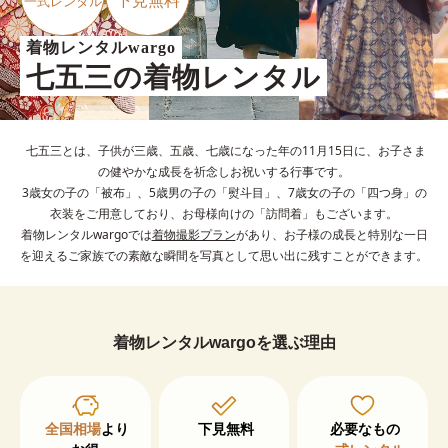
下見無料
一式レンタル
着物レンタルwargo
七五三の着物レンタル
七五三とは、子供が三歳、五歳、七歳になった年の11月15日に、お子さま
の健やかな成長を祈念しお祝いする行事です。
3歳女の子の「被布」、5歳男の子の「熨斗目」、7歳女の子の「四つ身」の
衣装をご用意しており、お母様向けの「訪問着」もございます。
着物レンタルwargoでは
着物撮影プラン
があり、お子様の成長と特別な一日
を迎えるご家族での素敵な瞬間を写真として思い出に残すことができます。
着物レンタルwargoを選ぶ理由
全国相場
より

下見無料