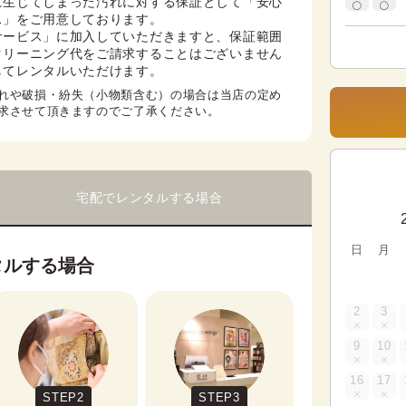
に生じてしまった汚れに対する保証として「安心
」をご用意しております。

サービス」に加入していただきますと、保証範囲
クリーニング代をご請求することはございません
してレンタルいただけます。
れや破損・紛失（小物類含む）の場合は当店の定め
求させて頂きますのでご了承ください。
宅配でレンタルする場合
日
月
タルする場合
2
3
9
10
16
17
STEP2
STEP3