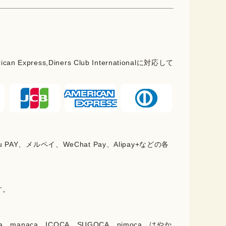
rican Express,Diners Club Internationalに対応して
PAY、メルペイ、WeChat Pay、Alipay+などの各
。
す。
oica、manaca、ICOCA、SUGOCA、nimoca、はやか