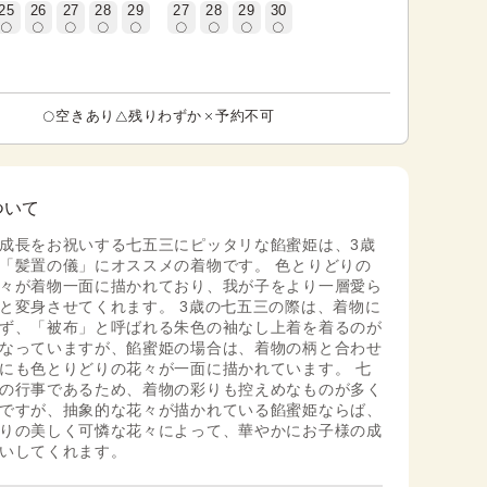
25
26
27
28
29
27
28
29
30
空きあり
残りわずか
予約不可
ついて
成長をお祝いする七五三にピッタリな餡蜜姫は、3歳
「髪置の儀」にオススメの着物です。 色とりどりの
々が着物一面に描かれており、我が子をより一層愛ら
と変身させてくれます。 3歳の七五三の際は、着物に
ず、「被布」と呼ばれる朱色の袖なし上着を着るのが
なっていますが、餡蜜姫の場合は、着物の柄と合わせ
にも色とりどりの花々が一面に描かれています。 七
の行事であるため、着物の彩りも控えめなものが多く
ですが、抽象的な花々が描かれている餡蜜姫ならば、
りの美しく可憐な花々によって、華やかにお子様の成
いしてくれます。