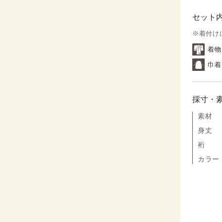
セット
※着付け
着物
巾着
採寸・
素材
身丈
裄
カラー