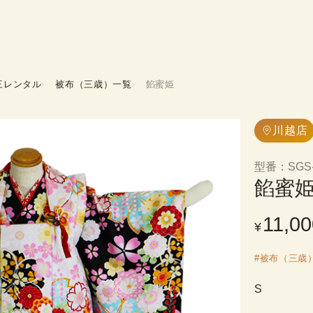
三レンタル
被布（三歳）一覧
餡蜜姫
川越店
型番
：
SGS
餡蜜
11,00
¥
#
被布（三歳
S