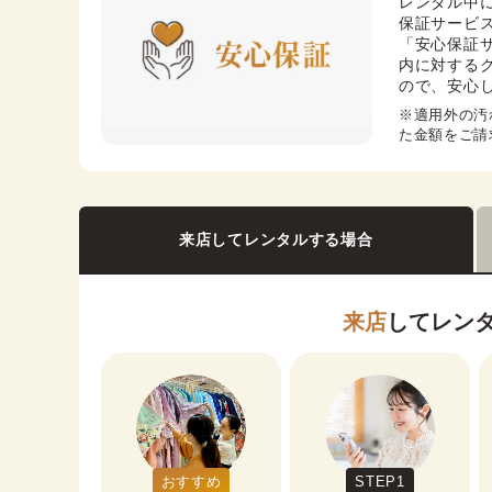
レンタル中
保証サービス
「安心保証
内に対する
ので、安心
※適用外の汚
た金額をご請
来店してレンタルする場合
来店
してレン
おすすめ
STEP1