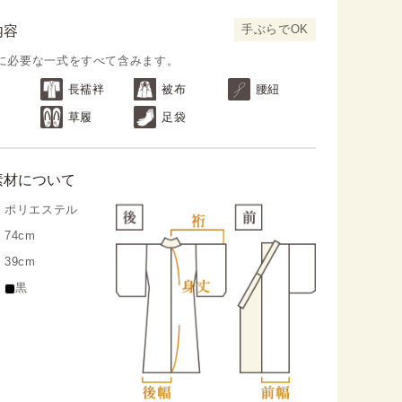
手ぶらでOK
内容
に必要な一式をすべて含みます。
長襦袢
被布
腰紐
草履
足袋
素材について
ポリエステル
74cm
39cm
黒