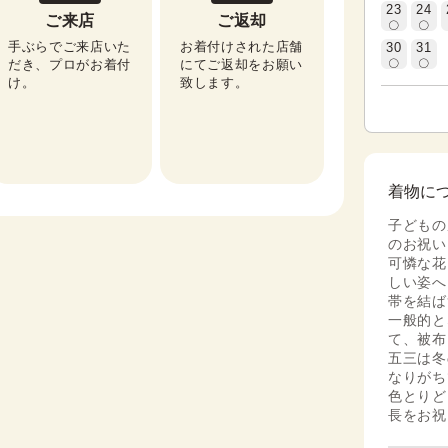
23
24
ご来店
ご返却
手ぶらでご来店いた
お着付けされた店舗
30
31
だき、プロがお着付
にてご返却をお願い
け。
致します。
着物に
子どもの
のお祝い
可憐な花
しい姿へ
帯を結ば
一般的と
て、被布
五三は冬
なりがち
色とりど
長をお祝