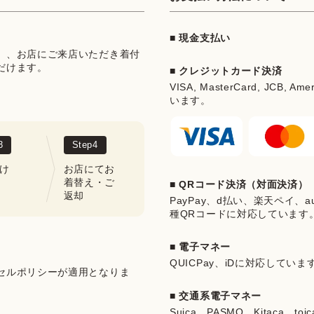
■ 現金支払い
」、お店にご来店いただき着付
だけます。
■ クレジットカード決済
VISA, MasterCard, JCB, Ame
います。
3
Step
4
け
お店にてお
着替え・ご
■ QRコード決済（対面決済）
返却
PayPay、d払い、楽天ペイ、au 
種QRコードに対応しています
■ 電子マネー
QUICPay、iDに対応していま
セルポリシーが適用となりま
■ 交通系電子マネー
Suica、PASMO、Kitaca、t