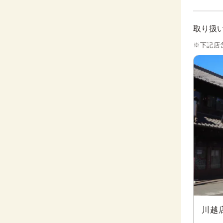
取り扱
※下記店
川越