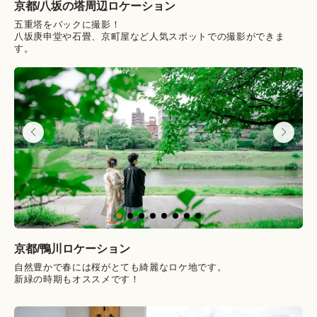
京都/
八坂の塔周辺
ロケーション
五重塔をバックに撮影！
八坂庚申堂や石畳、京町屋など人気スポットでの撮影ができま
す。
京都/
鴨川
ロケーション
自然豊かで春には桜がとても綺麗なロケ地です。
新緑の時期もオススメです！