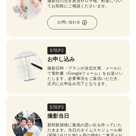
撮影日の空き状況やロケ地、料金につい
てお気軽にご相談くださいませ。
お問い合わせ
STEP2
お申し込み
撮影日時・プランが決定次第、メールに
て誓約書（Googleフォーム）をお送りい
たします。必要事項をご返信いただき、
正式にお申込み完了となります。
STEP3
撮影当日
新郎新婦様に最高の思い出を作っていた
だきます。当日のタイムスケジュール例
(和装1点ロケ地1ヵ所の場合) ご来店⇒お