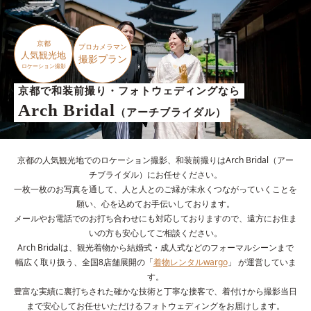
京都
プロカメラマン
人気観光地
撮影プラン
ロケーション撮影
京都で和装前撮り・フォトウェディングなら
Arch Bridal
（アーチブライダル）
京都の人気観光地でのロケーション撮影、和装前撮りはArch Bridal（アー
チブライダル）にお任せください。
一枚一枚のお写真を通して、人と人とのご縁が末永くつながっていくことを
願い、心を込めてお手伝いしております。
メールやお電話でのお打ち合わせにも対応しておりますので、遠方にお住ま
いの方も安心してご相談ください。
Arch Bridalは、観光着物から結婚式・成人式などのフォーマルシーンまで
幅広く取り扱う、全国8店舗展開の「
着物レンタルwargo
」 が運営していま
す。
豊富な実績に裏打ちされた確かな技術と丁寧な接客で、着付けから撮影当日
まで安心してお任せいただけるフォトウェディングをお届けします。