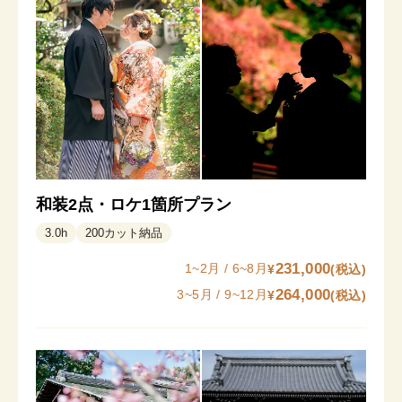
和装2点・ロケ1箇所プラン
3.0
h
200
カット納品
231,000
1~2月 / 6~8月
¥
(税込)
264,000
3~5月 / 9~12月
¥
(税込)