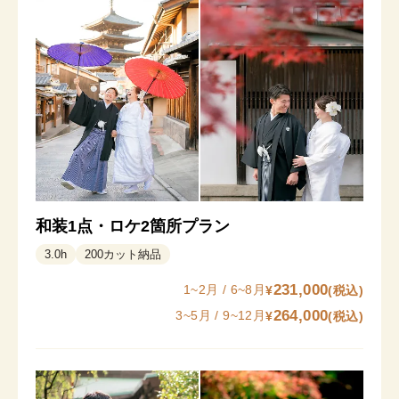
和装1点・ロケ2箇所プラン
3.0
h
200
カット納品
231,000
1~2月 / 6~8月
¥
(税込)
264,000
3~5月 / 9~12月
¥
(税込)