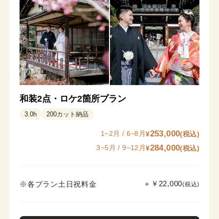
和装2点・ロケ2箇所プラン
3.0
h
200
カット納品
253,000
1~2月 / 6~8月
¥
(税込)
284,000
3~5月 / 9~12月
¥
(税込)
＋￥22,000
※各プラン土日祝料金
(税込)