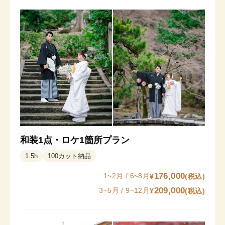
和装1点・ロケ1箇所プラン
1.5
h
100
カット納品
176,000
1~2月 / 6~8月
¥
(税込)
209,000
3~5月 / 9~12月
¥
(税込)