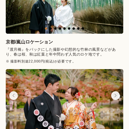
京都/
嵐山
ロケーション
『渡月橋』をバックにした撮影や幻想的な竹林の風景などがあ
り、春は桜、秋は紅葉と年中問わず人気のロケ地です。
※ 撮影料別途22,000円(税込)が必要です。