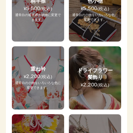
柄半襟
色小物
5,500
5,500
¥
(税込)
¥
(税込)
通常白の襦袢襟を柄物に変更で
通常白の小物をいろいろな色に
きます。
変更できます。
重ね衿
ドライフラワー
2,200
¥
(税込)
髪飾り
通常白の小物をいろいろな色に
2,200
¥
(税込)
変更できます。