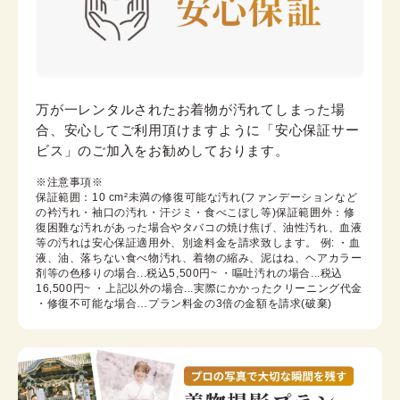
万が一レンタルされたお着物が汚れてしまった場
合、安心してご利用頂けますように「安心保証サー
ビス」のご加入をお勧めしております。
※注意事項※

保証範囲：10 cm²未満の修復可能な汚れ(ファンデーションなど
の衿汚れ・袖口の汚れ・汗ジミ・食べこぼし等)保証範囲外：修
復困難な汚れがあった場合やタバコの焼け焦げ、油性汚れ、血液
等の汚れは安心保証適用外、別途料金を請求致します。 例: ・血
液、油、落ちない食べ物汚れ、着物の縮み、泥はね、ヘアカラー
剤等の色移りの場合...税込5,500円~ ・嘔吐汚れの場合...税込
16,500円~ ・上記以外の場合...実際にかかったクリーニング代金 
・修復不可能な場合…プラン料金の3倍の金額を請求(破棄) 