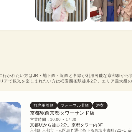
に行かれたい方はJR・地下鉄・近鉄と各線が利用可能な京都駅から
エリアで観光を楽しまれたい方は祇園四条駅徒歩2分、エリア最大級
観光用着物
フォーマル着物
浴衣
京都駅前京都タワーサンド店
営業時間：10:00 ~ 17:30
京都駅から徒歩2分。京都タワー内3F
京都府京都市下京区烏丸通七条下る東塩小路町721−1 京