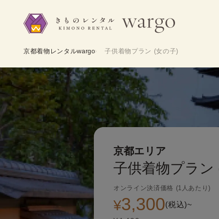
京都着物レンタルwargo
子供着物プラン (女の子)
京都エリア
子供着物プラン 
オンライン決済価格 (1人あたり)
3,300
¥
(税込)~