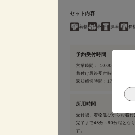
セット内容
着物
帯
肌着
長
予約受付時間
営業時間： 10:00 〜 17:00
着付け最終受付時間：15:30
返却締切時間：17:30
所用時間
受付後、着物選びからお着付
完了まで45分～90分程とな
す。