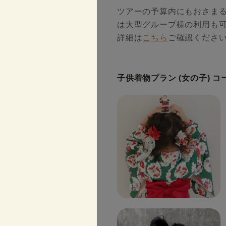
ツアーの予算内にもおさま
は大型グループ様の利用も可
詳細は
こちら
ご確認くださ
子供着物プラン (女の子) 