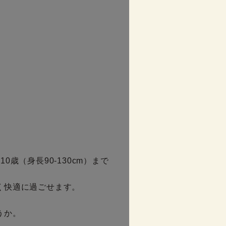
（身長90-130cm）まで
快適に過ごせます。

うか。