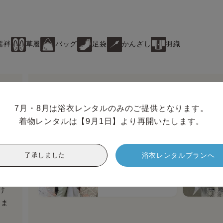
襦袢
草履
バッグ
足袋
かんざし
羽織
おすすめオプション
オプション追加で、よりあなたらしいコーディネートに
7月・8月は浴衣レンタルのみのご提供となります。

着物レンタルは【9月1日】より再開いたします。
ヘアセットオプショ
ン
浴衣レンタルプランへ
了承しました
プロが似合うヘアセッ
トをご提案。
ヘアセットページへ
→
け
りま