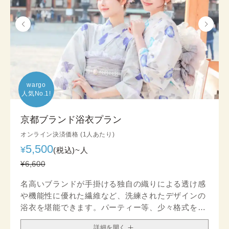
wargo

人気No.1!
京都ブランド浴衣プラン
オンライン決済価格 (1人あたり)
5,500
¥
(税込)~
人
¥6,600
名高いブランドが手掛ける独自の織りによる透け感
や機能性に優れた繊維など、洗練されたデザインの
浴衣を堪能できます。パーティー等、少々格式を意
識したい場でも注目を浴びるコーディネートが完成
詳細を開く