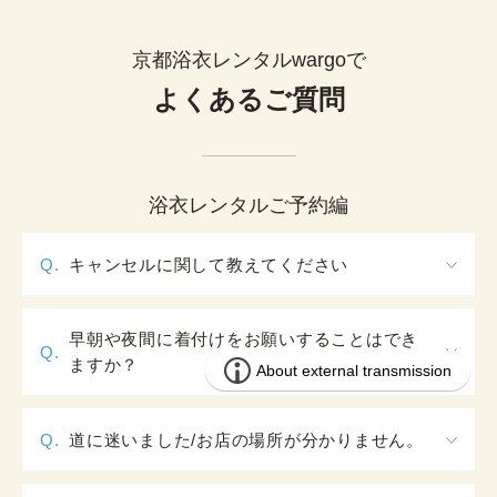
京都浴衣レンタルwargoで
よくあるご質問
浴衣レンタルご予約編
Q.
キャンセルに関して教えてください
【キャンセルポリシー】

［ご利用日］から2日前までのキャンセル：キャンセ
早朝や夜間に着付けをお願いすることはでき
Q.
ル料無料

ますか？
［ご利用日］の前日および当日のキャンセル：ご利
通常開店はAM10：00（大阪心斎橋店のみAM11：
用料金の100％

00）となります。浴衣レンタルプランでの早朝のご
キャンセルの場合は、ご来店予定日の二日前まで
Q.
道に迷いました/お店の場所が分かりません。
対応は承っておりません。また、夜間の営業も行っ
に、ご予約確認メールにある項目3「ご予約プランの
HPの店舗ページに店舗情報として地図情報とお問合
ておりませんので、予めご了承くださいませ。
詳細」リンクからご自身でキャンセルをお願いしま