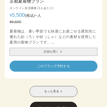
京都夏着物プラン
オンライン決済価格 (1人あたり)
5,500
¥
(税込)~
人
¥6,600
夏着物は、暑い季節でも快適にお過ごせる通気性に
優れた絽（ろ）や紗（しゃ）などの素材を使用した
夏用の着物プランです。
生地の目が粗く風通しが良いため、蒸し暑い日でも
詳細を開く
涼やかな着心地をお楽しみいただけます。
薄く軽やかな素材感は、長時間の着用や観光、街歩
きにもぴったり。透け感のある生地や、寒色系・流
このプランで予約する
水や朝顔などの涼感モチーフの柄が多く、見た目に
も涼しさを演出します。
春から秋頃限定で楽しめる季節感あふれる着物は、
夏のお出かけやイベント、撮影にもおすすめ。帯や
小物の組み合わせ次第で、カジュアルにも上品にも
もっと見る
印象を変えられ、写真映えするコーディネートが叶
います。