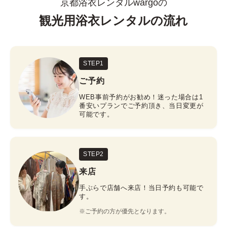
京都浴衣レンタルwargoの
観光用浴衣レンタルの流れ
STEP1
ご予約
WEB事前予約がお勧め！迷った場合は1
番安いプランでご予約頂き、当日変更が
可能です。
STEP2
来店
手ぶらで店舗へ来店！当日予約も可能で
す。
※ご予約の方が優先となります。