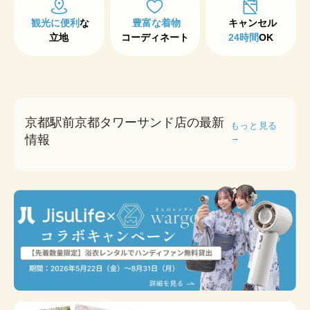
観光に便利
な

豊富な着物
立地
コーディネート
24時間
OK
京都駅前京都タワーサンド店の最新
もっと見る
→
情報