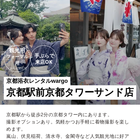
観光用
手ぶらで

フォーマル
来店OK
用
どちらも対応可
京都浴衣レンタルwargo
京都駅前京都タワーサンド店
京都駅から徒歩2分の京都タワー内にあります。
撮影オプションあり。気軽かつお手軽に着物撮影を楽し
めます。
嵐山、伏見稲荷、清水寺、金閣寺など人気観光地に好ア