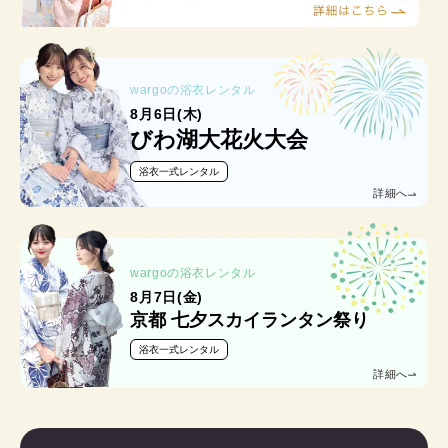
wargoの浴衣レンタル
8月6日(木)
びわ湖大花火大会
浴衣一式レンタル
詳細へ
wargoの浴衣レンタル
8月7日(金)
京都 七夕スカイランタン祭り
浴衣一式レンタル
詳細へ