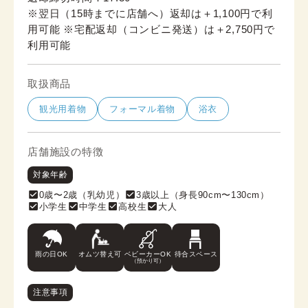
※翌日（15時までに店舗へ）返却は＋1,100円で利
用可能 ※宅配返却（コンビニ発送）は＋2,750円で
利用可能
取扱商品
観光用着物
フォーマル着物
浴衣
店舗施設の特徴
対象年齢
0歳〜2歳（乳幼児）
3歳以上（身長90cm〜130cm）
小学生
中学生
高校生
大人
雨の日OK
オムツ替え可
ベビーカーOK
待合スペース
（預かり可）
注意事項