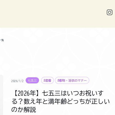
一覧
七五三
#産着
#着物・浴衣のマナー
2026/1/2
【2026年】七五三はいつお祝いす
る？数え年と満年齢どっちが正しい
のか解説