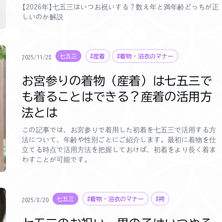
【2026年】七五三はいつお祝いする？数え年と満年齢どっちが正
しいのか解説
七五三
#産着
#着物・浴衣のマナー
2025/11/28
お宮参りの着物（産着）は七五三で
も着ることはできる？産着の活用方
法とは
この記事では、お宮参りで着用した初着を七五三で活用する方
法について、年齢や性別ごとにご紹介します。最初に着物を仕
立てる時点で活用方法を把握しておけば、初着をより長く着ま
わすことが可能です。
七五三
#着物・浴衣のマナー
#袴
2025/8/20