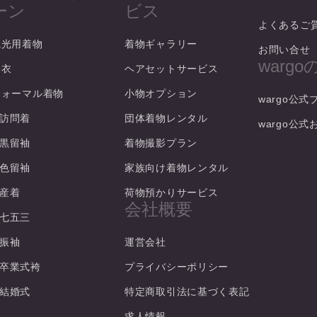
ーン
ビス
よくあるご
観光用着物
着物ギャラリー
お問い合せ
warg
浴衣
ヘアセットサービス
フォーマル着物
小物オプション
wargo公式
訪問着
団体着物レンタル
wargo公
黒留袖
着物撮影プラン
色留袖
家族向け着物レンタル
産着
荷物預かりサービス
会社概要
七五三
振袖
運営会社
卒業式袴
プライバシーポリシー
結婚式
特定商取引法に基づく表記
求人情報