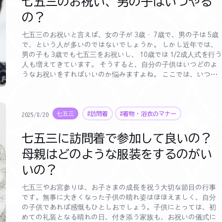
七五三のお祝い、男の子はいつやる
の？
七五三のお祝いと言えば、女の子が 3歳・ 7歳で、男の子は 5歳
で、という人が多いのではないでしょうか。 しかし近年では、
男の子も 3歳でも七五三をお祝いし、 10歳では 1/2成人式を行う
人も増えてきています。 そうすると、自分の子供はいつどのよ
うなお祝いをすればいいのか悩みますよね。 ここでは、いつど
のお祝いをすればいいか悩んでいる人に向けて、七五三の本来
の趣旨や意味を踏まえ、男の子のお祝いに欠かせない袴や羽織
の絵柄のことまでを詳しく紹介しています。 是非この記事を読
七五三
#訪問着
#着物・浴衣のマナー
んで、素敵な思い出に残る 1日をお子様とお祝いしてください
2025/8/20
ね。
七五三に訪問着で参加して良いの？
母親はどのような服装をするのがい
いの？
七五三やお宮参りは、お子さまの成長を祝う大切な節目の行事
です。無事に大きくなった子供の晴れ姿はほほえましく、自分
の子供であれば感慨もひとしおでしょう。子供にとっては、初
めての礼装となる晴れの日、付き添う家族も、お祝いの儀式に