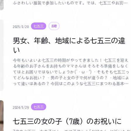
ふさわしい服装で参加したいものです。では、七五三やお宮参
りに付きそう母親は、どのような服装がよいのでしょうか。子
供の祝いの席にふさわしいドレスコードと、注意点をみてみま
しょう。
七五三
#袴
2025/8/20
男女、年齢、地域による七五三の違
い
今年もいよいよ七五三の時期がやってきました！ 七五三を迎え
る年齢のお子さんをお持ちのママさんは そろそろ準備をしなく
てはとお困りではないでしょうか(´・ω・`) ・そもそも七五三っ
てどんなお祝い？ ・男の子と女の子で何が違うの？ ・地域によ
って違いはあるの？ 今回はこのような七五三にまつわる基本的
な質問にお答えしちゃおうと思います！ そしてどんな子供着物
を着せたらいいのかわからないというママさん。 きものレンタ
ルwargoにお任せ下さい！
七五三
2024/5/29
七五三の女の子（7歳）のお祝いに