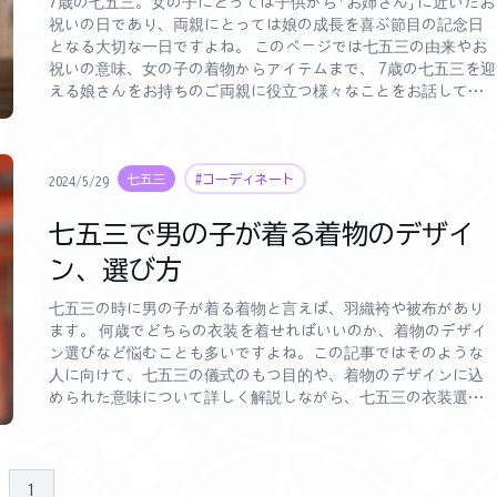
7歳の七五三。女の子にとっては子供から「お姉さん」に近いたお
祝いの日であり、両親にとっては娘の成長を喜ぶ節目の記念日
となる大切な一日ですよね。 このページでは七五三の由来やお
祝いの意味、女の子の着物からアイテムまで、 7歳の七五三を迎
える娘さんをお持ちのご両親に役立つ様々なことをお話してい
きます。
七五三
#コーディネート
2024/5/29
七五三で男の子が着る着物のデザイ
ン、選び方
七五三の時に男の子が着る着物と言えば、羽織袴や被布があり
ます。 何歳でどちらの衣装を着せればいいのか、着物のデザイ
ン選びなど悩むことも多いですよね。この記事ではそのような
人に向けて、七五三の儀式のもつ目的や、着物のデザインに込
められた意味について詳しく解説しながら、七五三の衣装選び
に役立つ情報を紹介しています。
1