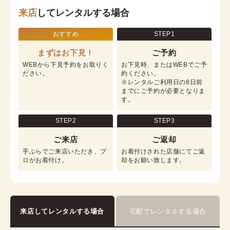
来店
してレンタルする場合
おすすめ
STEP1
まずはお下見！
ご予約
WEBから下見予約をお取りく
お下見時、またはWEBでご予
ださい。
約ください。

※レンタルご利用日の8日前
までにご予約が必要となりま
す。
STEP2
STEP3
ご来店
ご返却
手ぶらでご来店いただき、プ
お着付けされた店舗にてご返
ロがお着付け。
却をお願い致します。
来店してレンタルする場合
宅配でレンタルする場合