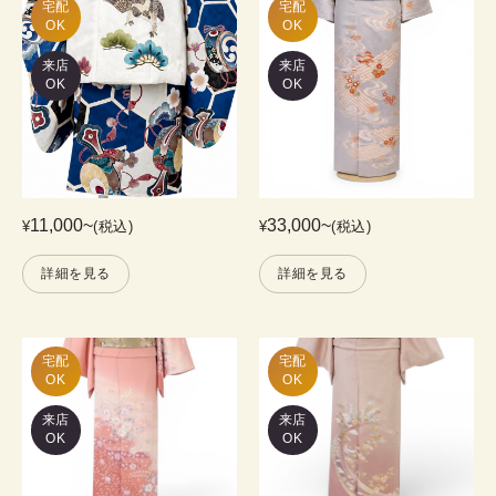
宅配

宅配

OK
OK
来店
来店
OK
OK
11,000
~
33,000
~
¥
(税込)
¥
(税込)
詳細を見る
詳細を見る
宅配

宅配

OK
OK
来店
来店
OK
OK