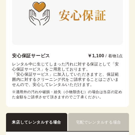
腰紐
帯枕
帯締め
帯揚げ
伊達襟
コーリンベルト
銀座店
安心保証サービス
￥1,100
/ 着物1点
銀座駅から徒歩7分
レンタル中に生じてしまった汚れに対する保証として「安
心保証サービス」をご用意しております。

東京都中央区銀座6-12-10 旭ビル 3階
「安心保証サービス」に加入していただきますと、保証範
営業時間：
10:00
~
18:00
囲内に対するクリーニング代をご請求することはございま
せんので、安心してレンタルいただけます。
着付け最終受付時間：
16:30
返却締め切り時間：
18:00
※適用外の汚れや破損・紛失（小物類含む）の場合は当店の定め
た金額をご請求させて頂きますのでご了承ください。
詳細を見る
来店してレンタルする場合
宅配でレンタルする場合