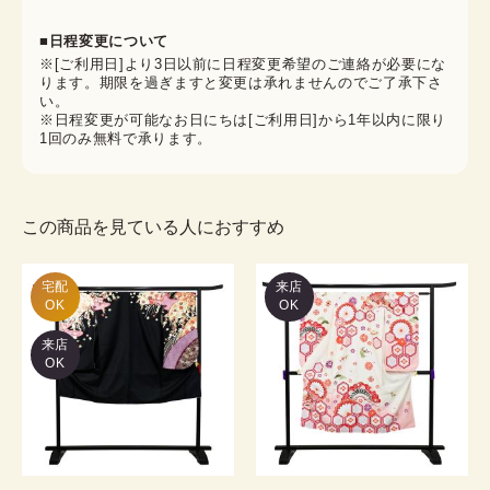
■日程変更について
※[ご利用日]より3日以前に日程変更希望のご連絡が必要にな
ります。期限を過ぎますと変更は承れませんのでご了承下さ
い。
※日程変更が可能なお日にちは[ご利用日]から1年以内に限り
1回のみ無料で承ります。
この商品を見ている人におすすめ
宅配

来店
OK
OK
来店
OK