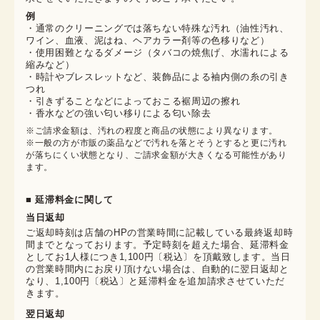
例
・通常のクリーニングでは落ちない特殊な汚れ（油性汚れ、
ワイン、血液、泥はね、ヘアカラー剤等の色移りなど）
・使用困難となるダメージ（タバコの焼焦げ、水濡れによる
縮みなど）
・時計やブレスレットなど、装飾品による袖内側の糸の引き
つれ
・引きずることなどによっておこる裾周辺の擦れ
・香水などの強い匂い移りによる匂い除去
※ご請求金額は、汚れの程度と商品の状態により異なります。

※一般の方が市販の薬品などで汚れを落とそうとすると更に汚れ
が落ちにくい状態となり、ご請求金額が大きくなる可能性があり
ます。
■ 延滞料金に関して
当日返却
ご返却時刻は店舗のHPの営業時間に記載している最終返却時
間までとなっております。予定時刻を超えた場合、延滞料金
としてお1人様につき1,100円〔税込〕を頂戴致します。当日
の営業時間内にお戻り頂けない場合は、自動的に翌日返却と
なり、1,100円〔税込〕と延滞料金を追加請求させていただ
きます。
翌日返却