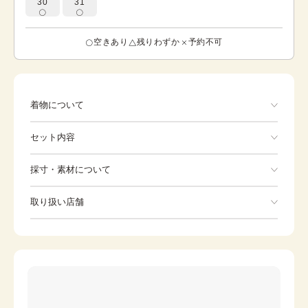
30
31
空きあり
残りわずか
予約不可
着物について
黄みがかった淡く優しげなピンク色に、赤みの鈍い黄色が
セット内容
映える訪問着です。こちらの訪問着の名前「小春日和」と
は、初冬の頃にみられる春のようにスッキリと晴れた暖か
い天気のことであり、あえて肌寒い季節に「小春」という
手ぶらでOK
採寸・素材について
温かな言葉を用いるところが、日本人らしいセンスを感じ
させます。また、裾や袖などには華文と可憐な花が描かれ
※着付けに必要な一式をすべて含みます。
素材
正絹
ており、「小春」ではなく、明るく軽やかな「春」を思わ
取り扱い店舗
着物
袋帯
せる着物となっています。小春の日やポカポカと暖かい春
身丈
163cm
の時期に和装でお出掛けする際にオススメの訪問着です。
※下記店舗以外でのご着用をしたい方はお問い合わせください
裄
草履
67cm
バッグ
前幅
25cm
足袋
肌着
後幅
30cm
長襦袢
襟芯
カラー
ピンク
伊達締め
帯板