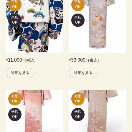
宅配

宅配

OK
OK
来店
来店
OK
OK
11,000
~
33,000
~
¥
(税込)
¥
(税込)
詳細を見る
詳細を見る
宅配

宅配

OK
OK
来店
来店
OK
OK