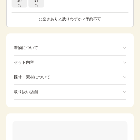
30
31
空きあり
残りわずか
予約不可
着物について
しっとりと落ち着いたベージュの地色に、たおやかな熨斗
セット内容
（のし）文様をあしらった、気品あふれる色留袖です。 文
様部分には深みのあるブロンズの箔を施し、光の加減で落
ち着いた輝きを放つ、奥行きのある表情に仕上げました。
手ぶらでOK
採寸・素材について
熨斗文様は「多くの人からの祝福を受け、その幸せを分か
ち合う」という意味を持つ、格調高い吉祥文様。派手すぎ
※着付けに必要な一式をすべて含みます。
素材
正絹
ず、かつ地味にならない絶妙な色彩構成により、ご年齢を
取り扱い店舗
着物
袋帯
問わず、お召しいただけます。 作家の確かな技量を示す落
身丈
157cm
款入り。ご親族の結婚式や披露宴、祝賀会など、人生の節
※下記店舗以外でのご着用をしたい方はお問い合わせください
裄
草履
66cm
バッグ
目を彩る大切なシーンにて末永くご愛用ください。
前幅
24cm
足袋
肌着
後幅
30cm
長襦袢
腰紐
カラー
茶
伊達締め
帯板