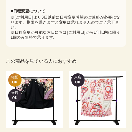
■日程変更について
※[ご利用日]より3日以前に日程変更希望のご連絡が必要にな
ります。期限を過ぎますと変更は承れませんのでご了承下さ
い。
※日程変更が可能なお日にちは[ご利用日]から1年以内に限り
1回のみ無料で承ります。
この商品を見ている人におすすめ
宅配

来店
OK
OK
来店
OK