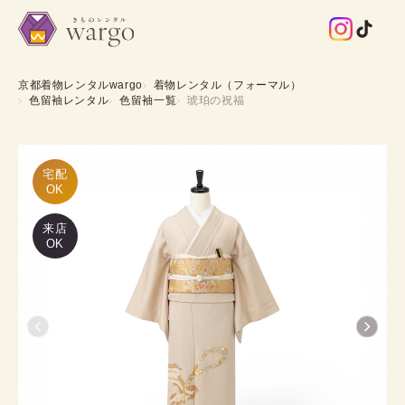
京都着物レンタルwargo
着物レンタル（フォーマル）
色留袖レンタル
色留袖一覧
琥珀の祝福
宅配

OK
来店
OK