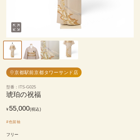
京都駅前京都タワーサンド店
型番
：
ITS-G025
琥珀の祝福
55,000
(税込)
¥
#
色留袖
フリー