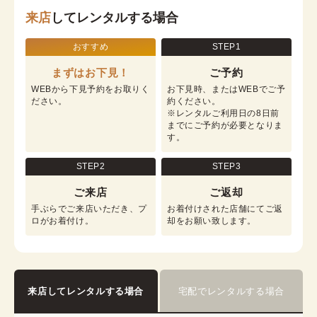
来店
してレンタルする場合
おすすめ
STEP1
まずはお下見！
ご予約
WEBから下見予約をお取りく
お下見時、またはWEBでご予
ださい。
約ください。

※レンタルご利用日の8日前
までにご予約が必要となりま
す。
STEP2
STEP3
ご来店
ご返却
手ぶらでご来店いただき、プ
お着付けされた店舗にてご返
ロがお着付け。
却をお願い致します。
来店してレンタルする場合
宅配でレンタルする場合