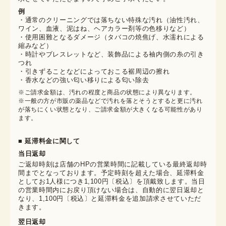
例
・通常のクリーニングでは落ちない特殊な汚れ（油性汚れ、
ワイン、血液、泥はね、ヘアカラー剤等の色移りなど）
・使用困難となるダメージ（タバコの焼焦げ、水濡れによる
縮みなど）
・時計やブレスレットなど、装飾品による袖内側の糸の引き
つれ
・引きずることなどによっておこる裾周辺の擦れ
・香水などの強い匂い移りによる匂い除去
※ご請求金額は、汚れの程度と商品の状態により異なります。

※一般の方が市販の薬品などで汚れを落とそうとすると更に汚れ
が落ちにくい状態となり、ご請求金額が大きくなる可能性があり
ます。
■ 延滞料金に関して
当日返却
ご返却時刻は店舗のHPの営業時間に記載している最終返却時
間までとなっております。予定時刻を超えた場合、延滞料金
としてお1人様につき1,100円〔税込〕を頂戴致します。当日
の営業時間内にお戻り頂けない場合は、自動的に翌日返却と
なり、1,100円〔税込〕と延滞料金を追加請求させていただ
きます。
翌日返却