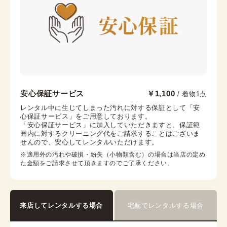
帯枕
帯締め
帯揚げ
伊達襟
末広
コーリンベルト
襟芯
京都駅前京都タワーサンド店
安心保証サービス
￥1,100
/ 着物1点
京都駅から徒歩2分。京都タワー内3F
レンタル中に生じてしまった汚れに対する保証として「安
心保証サービス」をご用意しております。

京都府京都市下京区烏丸通七条下る東塩小路町721−1 京
「安心保証サービス」に加入していただきますと、保証範
都タワービル3F
囲内に対するクリーニング代をご請求することはございま
営業時間：
10:00
~
17:30
せんので、安心してレンタルいただけます。
着付け最終受付時間：
15:30
※適用外の汚れや破損・紛失（小物類含む）の場合は当店の定め
返却締め切り時間：
17:30
た金額をご請求させて頂きますのでご了承ください。
詳細を見る
来店してレンタルする場合
宅配でレンタルする場合