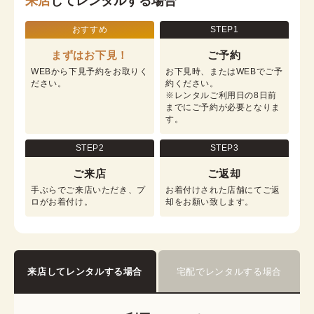
来店
してレンタルする場合
おすすめ
STEP1
まずはお下見！
ご予約
WEBから下見予約をお取りく
お下見時、またはWEBでご予
ださい。
約ください。

※レンタルご利用日の8日前
までにご予約が必要となりま
す。
STEP2
STEP3
ご来店
ご返却
手ぶらでご来店いただき、プ
お着付けされた店舗にてご返
ロがお着付け。
却をお願い致します。
来店してレンタルする場合
宅配でレンタルする場合