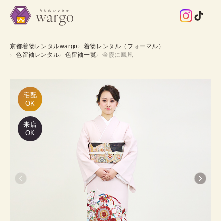
京都着物レンタルwargo
着物レンタル（フォーマル）
色留袖レンタル
色留袖一覧
金霞に鳳凰
宅配

OK
来店
OK