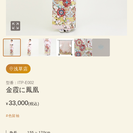
浅草店
型番
：
ITP-E002
金霞に鳳凰
33,000
(税込)
¥
#
色留袖
身長
155
 ~ 
170
cm