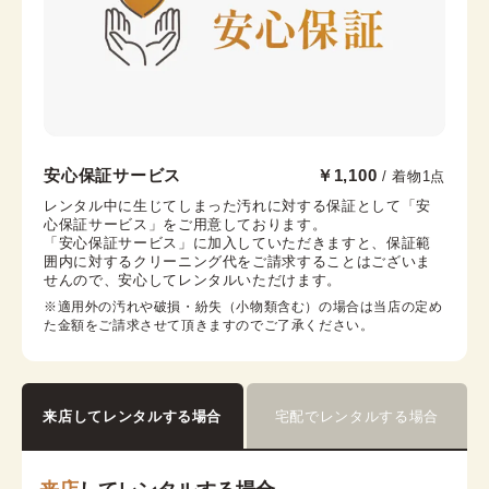
帯揚げ
伊達襟
末広
コーリンベルト
襟芯
浅草店
安心保証サービス
￥1,100
/ 着物1点
浅草駅から徒歩1分
レンタル中に生じてしまった汚れに対する保証として「安
心保証サービス」をご用意しております。

東京都台東区浅草２丁目６−７ 楽天地浅草ビル 4階
「安心保証サービス」に加入していただきますと、保証範
営業時間：
10:00
~
18:00
囲内に対するクリーニング代をご請求することはございま
せんので、安心してレンタルいただけます。
着付け最終受付時間：
17:30
返却締め切り時間：
18:00
※適用外の汚れや破損・紛失（小物類含む）の場合は当店の定め
た金額をご請求させて頂きますのでご了承ください。
詳細を見る
来店してレンタルする場合
宅配でレンタルする場合