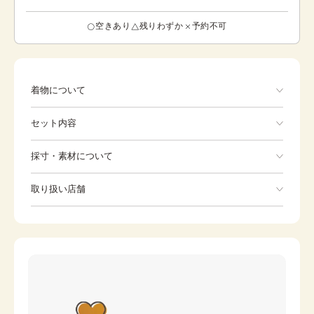
空きあり
残りわずか
予約不可
着物について
三つ紋 色は白、ピンク 鳳凰に薬玉が描かれています。
セット内容
鳳凰は、鶏と孔雀を組み合わせたような姿をした想像上の
動物です。 また、平和で幸せな世界が訪れるとき現れると
いう言い伝えがあったことから、鶴と同様に、慶事を象徴
手ぶらでOK
採寸・素材について
する瑞鳥として愛されてきました。 薬玉は邪気を祓い長寿
を願う中国の風習をまねたことに由来し、薬玉を長命縷続
※着付けに必要な一式をすべて含みます。
素材
ポリエステル
命縷ちょうめいるしょくめいるという漢名でよぶこともあ
取り扱い店舗
着物
袋帯
ります。 このお着物は季節問わずご着用いただけます。
身丈
165cm
※下記店舗以外でのご着用をしたい方はお問い合わせください
裄
草履
68cm
バッグ
前幅
25cm
足袋
肌着
後幅
30cm
長襦袢
腰紐
カラー
白
伊達締め
帯板
ピンク
帯枕
帯締め