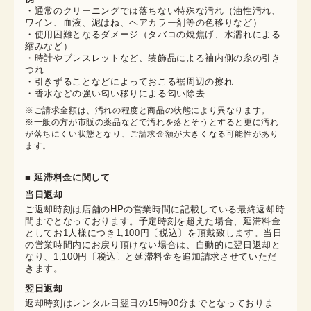
・通常のクリーニングでは落ちない特殊な汚れ（油性汚れ、
ワイン、血液、泥はね、ヘアカラー剤等の色移りなど）
・使用困難となるダメージ（タバコの焼焦げ、水濡れによる
縮みなど）
・時計やブレスレットなど、装飾品による袖内側の糸の引き
つれ
・引きずることなどによっておこる裾周辺の擦れ
・香水などの強い匂い移りによる匂い除去
※ご請求金額は、汚れの程度と商品の状態により異なります。

※一般の方が市販の薬品などで汚れを落とそうとすると更に汚れ
が落ちにくい状態となり、ご請求金額が大きくなる可能性があり
ます。
■ 延滞料金に関して
当日返却
ご返却時刻は店舗のHPの営業時間に記載している最終返却時
間までとなっております。予定時刻を超えた場合、延滞料金
としてお1人様につき1,100円〔税込〕を頂戴致します。当日
の営業時間内にお戻り頂けない場合は、自動的に翌日返却と
なり、1,100円〔税込〕と延滞料金を追加請求させていただ
きます。
翌日返却
返却時刻はレンタル日翌日の15時00分までとなっておりま