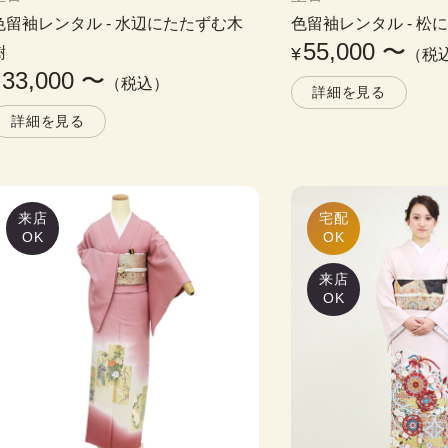
色留袖レンタル
 - 
水辺にたたずむ木
色留袖レンタル
 - 
松
55,000
〜
樹
¥
（税
33,000
〜
¥
（税込）
詳細を見る
詳細を見る
来店
宅配

OK
OK
来店
OK