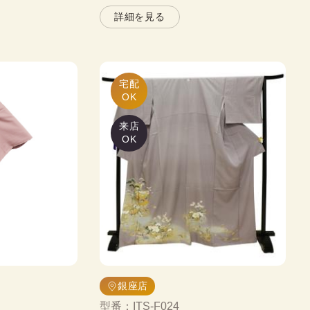
詳細を見る
宅配

OK
来店
OK
銀座店
型番
：
ITS-F024