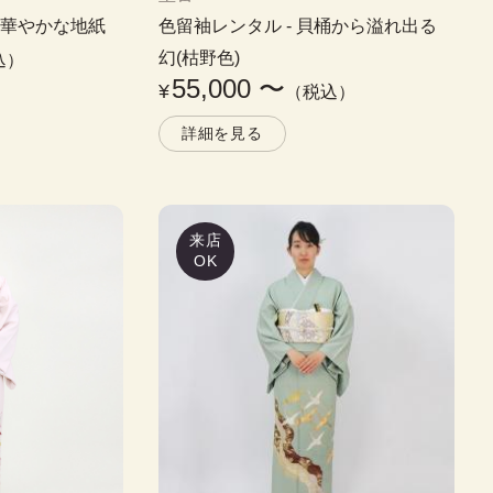
に華やかな地紙
色留袖レンタル
 - 
貝桶から溢れ出る
幻(枯野色)
込）
55,000
〜
¥
（税込）
詳細を見る
来店
OK