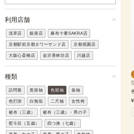
利用店舗
浅草店
銀座店
麻布十番SAKRA店
京都駅前京都タワーサンド店
京都祇園店
大阪心斎橋店
金沢香林坊店
川越店
種類
訪問着
黒留袖
色留袖
振袖
色打掛
白無垢
二尺袖
女性袴
被布（三歳）
被布（三歳）・男の子
熨斗目（五歳）
四つ身（七歳）