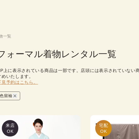
物一覧
フォーマル着物レンタル一覧
HP上に表示されている商品は一部です。店頭には表示されていない
すめいたします。
下見予約はこちら。
色留袖
来店
宅配

OK
OK