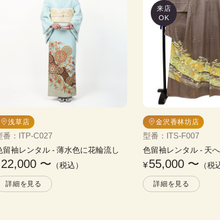
来店
OK
浅草店
金沢香林坊店
型番
：
ITP-C027
型番
：
ITS-F007
色留袖レンタル
 - 
薄水色に花輪流し
色留袖レンタル
 - 
天へ
22,000
〜
55,000
〜
¥
¥
（税込）
（税
詳細を見る
詳細を見る