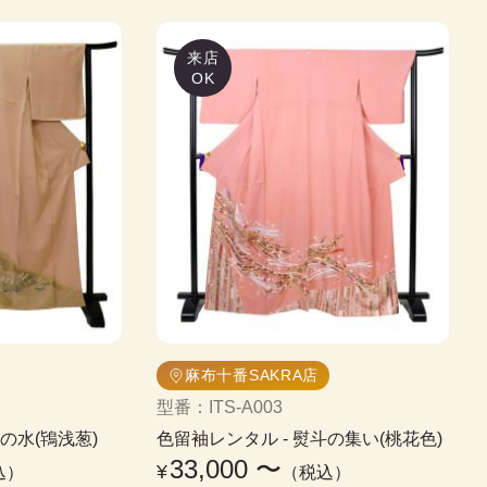
来店
OK
麻布十番SAKRA店
型番
：
ITS-A003
の水(鴇浅葱)
色留袖レンタル
 - 
熨斗の集い(桃花色)
33,000
〜
¥
込）
（税込）