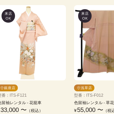
来店
来店
OK
OK
銀座店
浅草店
型番
：
ITS-F121
型番
：
ITS-F012
色留袖レンタル
 - 
花籠車
色留袖レンタル
 - 
草花
33,000
〜
55,000
〜
¥
¥
（税込）
（税