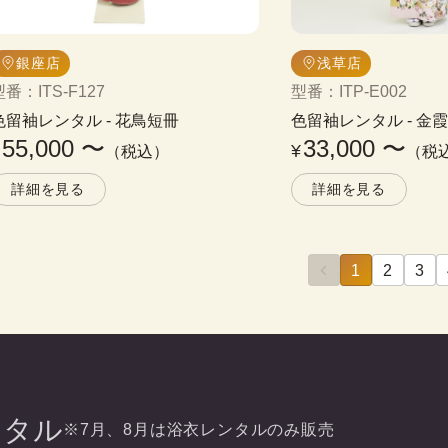
銀座店
浅草店
型番
：
ITS-F127
型番
：
ITP-E002
色留袖レンタル
 - 
花鳥短冊
色留袖レンタル
 - 
金
55,000
〜
33,000
〜
¥
¥
（税込）
（税
詳細を見る
詳細を見る
1
2
3
ンタル
※7月、8月は浴衣レンタルのみ販売