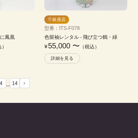
銀座店
型番
：
ITS-F078
霞に鳳凰
色留袖レンタル
 - 
飛び立つ鶴・緑
55,000
〜
¥
込）
（税込）
詳細を見る
4
14
...