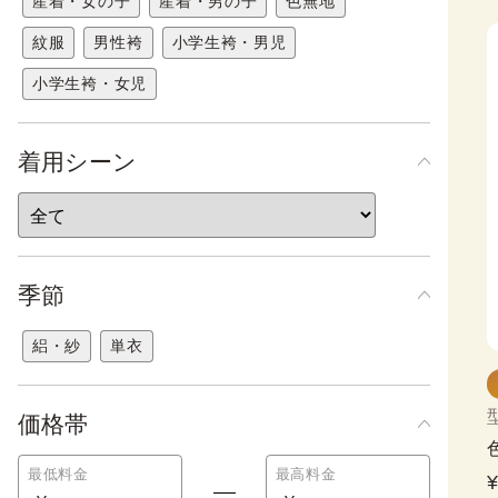
産着・女の子
産着・男の子
色無地
紋服
男性袴
小学生袴・男児
小学生袴・女児
着用シーン
季節
絽・紗
単衣
価格帯
最低料金
最高料金