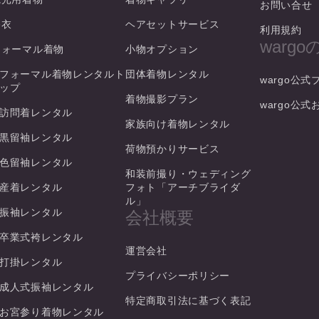
お問い合せ
浴衣
ヘアセットサービス
利用規約
warg
フォーマル着物
小物オプション
フォーマル着物レンタルト
団体着物レンタル
wargo公式
ップ
着物撮影プラン
wargo公
訪問着レンタル
家族向け着物レンタル
黒留袖レンタル
荷物預かりサービス
色留袖レンタル
和装前撮り・ウェディング
産着レンタル
フォト「アーチブライダ
ル」
振袖レンタル
会社概要
卒業式袴レンタル
運営会社
打掛レンタル
プライバシーポリシー
成人式振袖レンタル
特定商取引法に基づく表記
お宮参り着物レンタル