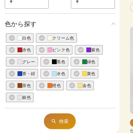
¥
¥
色から探す
白色
クリーム色
赤色
ピンク色
紫色
グレー
黒色
緑色
青・紺
水色
黄色
茶色
橙色
金色
銀色
検索