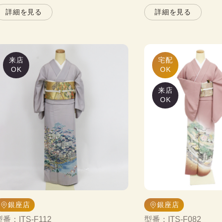
詳細を見る
詳細を見る
来店
宅配

OK
OK
来店
OK
銀座店
銀座店
型番
：
ITS-F112
型番
：
ITS-F082