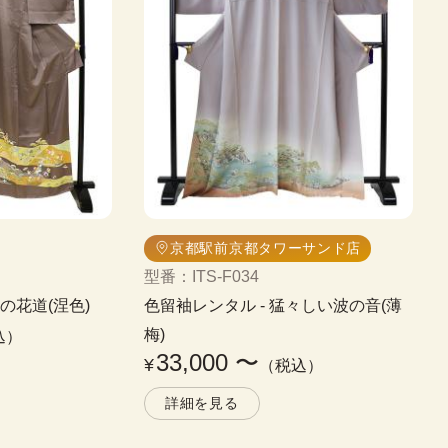
京都駅前京都タワーサンド店
型番
：
ITS-F034
の花道(涅色)
色留袖レンタル
 - 
猛々しい波の音(薄
梅)
込）
33,000
〜
¥
（税込）
詳細を見る