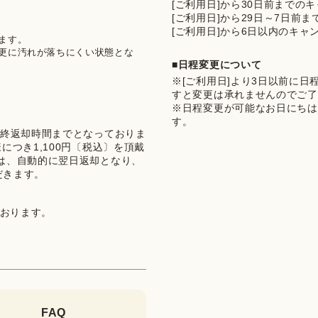
[ご利用日]から30日前までの
[ご利用日]から29日～7日前
[ご利用日]から6日以内のキャ
す。

更に汚れが落ちにくい状態とな
■日程変更について
※[ご利用日]より3日以前に
すと変更は承れませんのでご了
※日程変更が可能なお日にちは
す。
最終返却時間までとなっておりま
つき1,100円〔税込〕を頂戴
は、自動的に翌日返却となり、
だきます。
ております。
FAQ