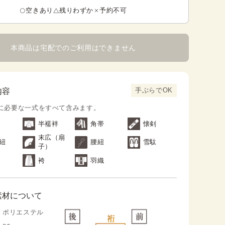
空きあり
残りわずか
予約不可
本商品は宅配でのご利用はできません
手ぶらでOK
内容
に必要な一式をすべて含みます。
半襦袢
角帯
懐剣
末広（扇
紐
腰紐
雪駄
子）
袴
羽織
素材について
ポリエステル