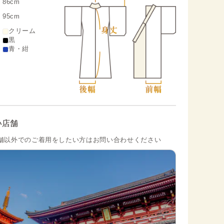
86cm
95cm
クリーム
黒
青・紺
い店舗
舗以外でのご着用をしたい方はお問い合わせください