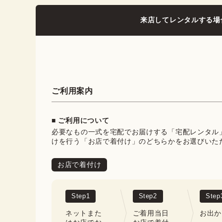
来店してレンタルする場
ご利用案内
■ ご利用について
必要なもの一式を宅配でお届けする「宅配レンタル
けを行う「お店で着付け」のどちらかをお選びいた
お店で着付け
Step
1
Step
2
Step
ネットまた
ご着用当日
お出か