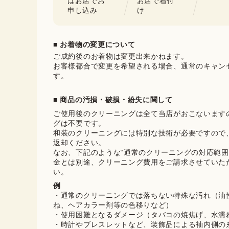
はお店でお
お店で着付
申し込み
け
■ お着物の変更について
ご成約後のお着物は変更出来かねます。

お客様都合で変更を希望される場合、通常のキャン
す。
■ 商品の汚損・破損・紛失に関して
ご使用後のクリーニングは全て当店がおこないます
グは不要です。

和装のクリーニングには特別な技術が必要ですので
返却ください。

なお、下記のような“通常のクリーニングの対応範囲
金とは別途、クリーニング費用をご請求させていた
い。
例
・通常のクリーニングでは落ちない特殊な汚れ（油
ね、ヘアカラー剤等の色移りなど）
・使用困難となるダメージ（タバコの焼焦げ、水濡
・時計やブレスレットなど、装飾品による袖内側の