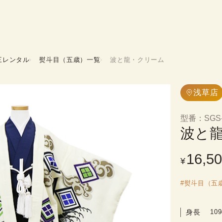
三レンタル
熨斗目（五歳）一覧
波と龍・クリーム
浅草店
型番
：
SGS
波と
16,5
¥
#
熨斗目（五
身長
10