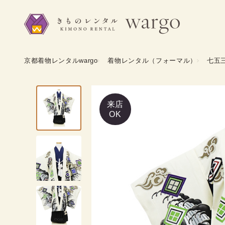
京都着物レンタルwargo
着物レンタル（フォーマル）
七五
来店
OK