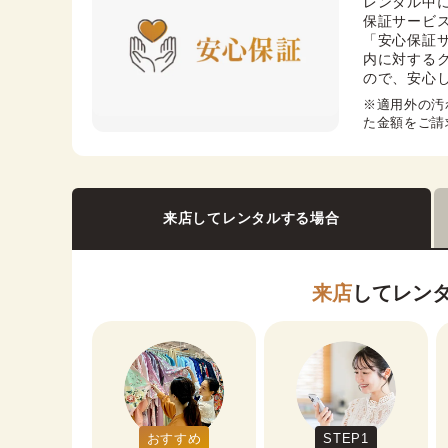
レンタル中
保証サービス
「安心保証
内に対する
ので、安心
※適用外の汚
た金額をご請
来店してレンタルする場合
来店
してレン
おすすめ
STEP1