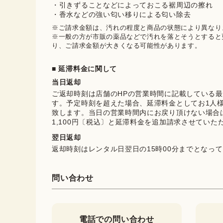
・引きずることなどによっておこる裾周辺の擦れ
・香水などの強い匂い移りによる匂い除去
※ご請求金額は、汚れの程度と商品の状態により異なりま
※一般の方が市販の薬品などで汚れを落とそうとすると
り、ご請求金額が大きくなる可能性があります。
■ 延滞料金に関して
当日返却
ご返却時刻は店舗のHPの営業時間に記載している
す。予定時刻を超えた場合、延滞料金としてお1人様に
致します。当日の営業時間内にお戻り頂けない場合
1,100円〔税込〕と延滞料金を追加請求させていた
翌日返却
返却時刻はレンタル日翌日の15時00分までとなっ
問い合わせ
電話での問い合わせ