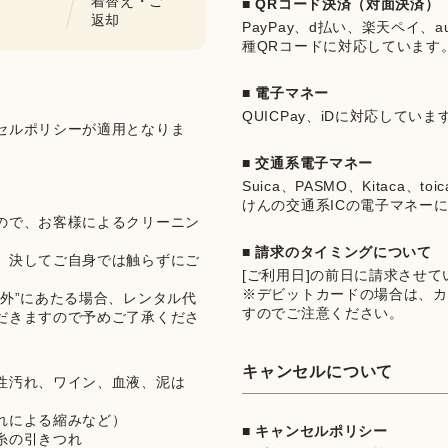
着替え・ご
■ QRコード決済（対面決済）
返却
PayPay、d払い、楽天ペイ、au 
種QRコードに対応しています
■ 電子マネー
QUICPay、iDに対応していま
セルポリシーが適用となりま
■ 交通系電子マネー
Suica、PASMO、Kitaca、t
けんの交通系ICの電子マネー
ので、お客様によるクリーニン
■ 請求のタイミングについて
、決してご自身では触らずにご
[ご利用日]の前日に請求させ
※デビットカードの場合は、カ
外”にあたる場合、レンタル代
すのでご注意ください。
だきますので予めご了承くださ
キャンセルについて
性汚れ、ワイン、血液、泥は
れによる縮みなど）
■ キャンセルポリシー
糸の引きつれ