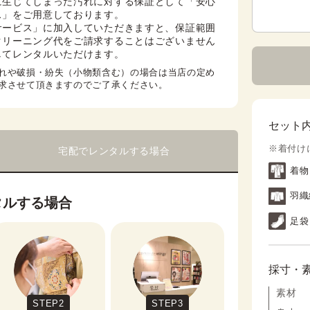
に生じてしまった汚れに対する保証として「安心
」をご用意しております。

サービス」に加入していただきますと、保証範囲
クリーニング代をご請求することはございません
してレンタルいただけます。
れや破損・紛失（小物類含む）の場合は当店の定め
求させて頂きますのでご了承ください。
セット
※着付け
宅配でレンタルする場合
着物
羽織
タルする場合
足袋
採寸・
素材
STEP2
STEP3