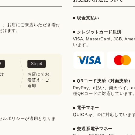
■ 現金支払い
」、お店にご来店いただき着付
だけます。
■ クレジットカード決済
VISA, MasterCard, JCB, Ame
います。
3
Step
4
け
お店にてお
着替え・ご
■ QRコード決済（対面決済）
返却
PayPay、d払い、楽天ペイ、au 
種QRコードに対応しています
■ 電子マネー
QUICPay、iDに対応していま
セルポリシーが適用となりま
■ 交通系電子マネー