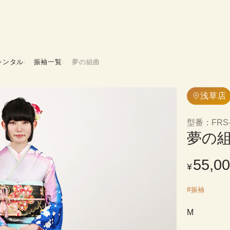
レンタル
振袖一覧
夢の組曲
浅草店
型番
：
FRS
夢の
55,0
¥
#
振袖
M