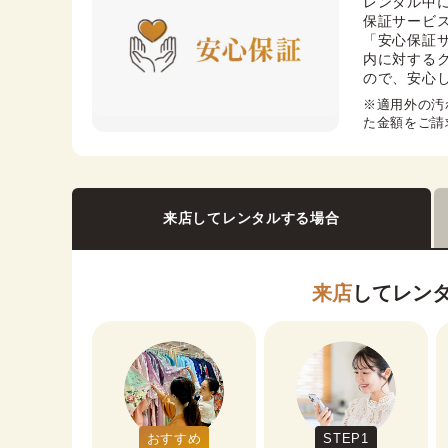
レンタル中
保証サービス
「安心保証
内に対する
ので、安心
※適用外の汚
た金額をご請
来店してレンタルする場合
来店
してレン
おすすめ
STEP1