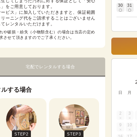
に生じてしまった汚れに対する保証として「安心
30
31
」をご用意しております。

サービス」に加入していただきますと、保証範囲
クリーニング代をご請求することはございません
してレンタルいただけます。
れや破損・紛失（小物類含む）の場合は当店の定め
求させて頂きますのでご了承ください。
宅配でレンタルする場合
タルする場合
日
月
2
3
9
10
STEP2
STEP3
16
17