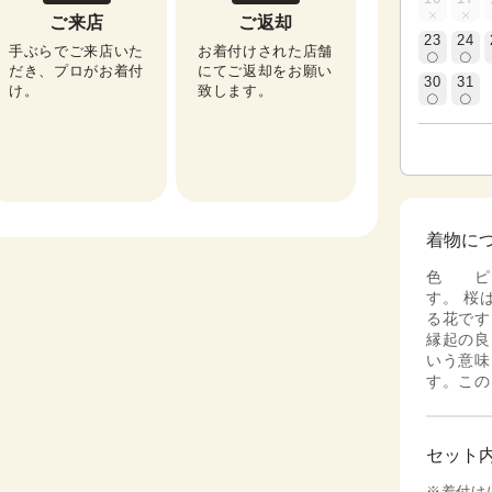
ご来店
ご返却
23
24
手ぶらでご来店いた
お着付けされた店舗
だき、プロがお着付
にてご返却をお願い
30
31
け。
致します。
着物に
色 ピ
す。 桜
る花です
縁起の良
いう意味
す。この
セット
※着付け