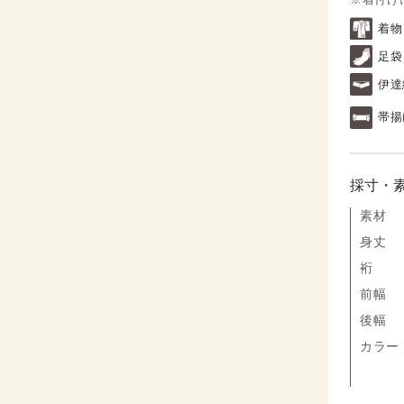
着物
足袋
伊達
帯揚
採寸・
素材
身丈
裄
前幅
後幅
カラー