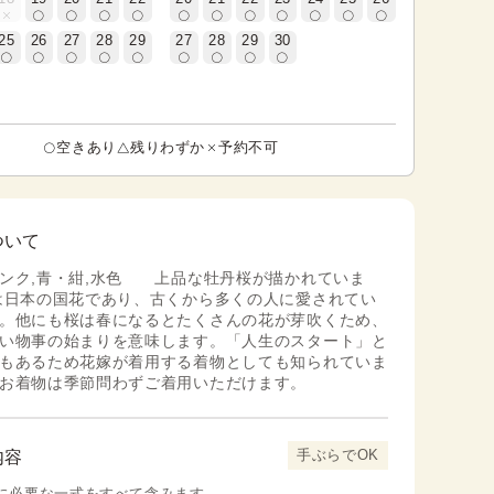
25
26
27
28
29
27
28
29
30
空きあり
残りわずか
予約不可
ついて
ンク,青・紺,水色 上品な牡丹桜が描かれていま
は日本の国花であり、古くから多くの人に愛されてい
。他にも桜は春になるとたくさんの花が芽吹くため、
い物事の始まりを意味します。「人生のスタート」と
もあるため花嫁が着用する着物としても知られていま
お着物は季節問わずご着用いただけます。
手ぶらでOK
内容
に必要な一式をすべて含みます。