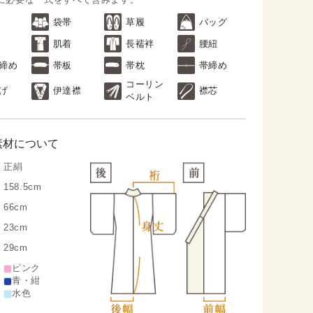
袋帯
草履
バッグ
肌着
長襦袢
腰紐
締め
帯板
帯枕
帯締め
コーリン
げ
伊達襟
襟芯
ベルト
素材について
正絹
158.5cm
66cm
23cm
29cm
ピンク
青・紺
水色