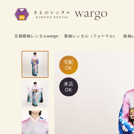
京都着物レンタルwargo
着物レンタル（フォーマル）
振袖
宅配

OK
来店
OK