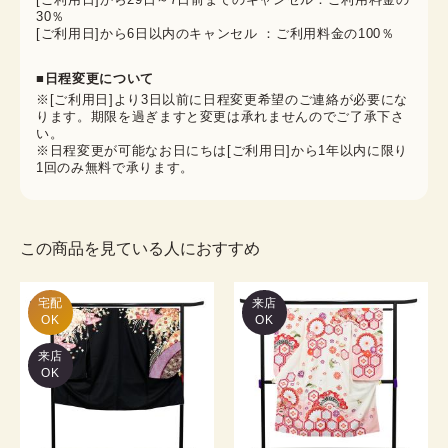
30％
[ご利用日]から6日以内のキャンセル ：ご利用料金の100％
■日程変更について
※[ご利用日]より3日以前に日程変更希望のご連絡が必要にな
ります。期限を過ぎますと変更は承れませんのでご了承下さ
い。
※日程変更が可能なお日にちは[ご利用日]から1年以内に限り
1回のみ無料で承ります。
この商品を見ている人におすすめ
宅配

来店
OK
OK
来店
OK