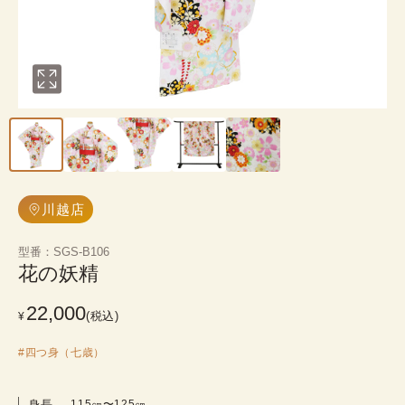
川越店
型番
：
SGS-B106
花の妖精
22,000
(税込)
¥
#
四つ身（七歳）
身長
115㎝〜125㎝