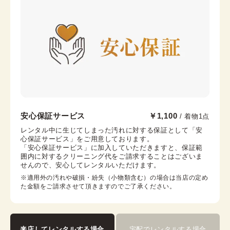
末広（扇子）
筥迫
腰紐
足袋
伊達締め
帯板
川越店
安心保証サービス
￥1,100
/ 着物1点
本川越駅から徒歩6分
レンタル中に生じてしまった汚れに対する保証として「安
心保証サービス」をご用意しております。

埼玉県川越市新富町1-9-4 米山ビル1F
「安心保証サービス」に加入していただきますと、保証範
営業時間：
09:00
~
17:00
囲内に対するクリーニング代をご請求することはございま
せんので、安心してレンタルいただけます。
着付け最終受付時間：
16:00
返却締め切り時間：
16:30
※適用外の汚れや破損・紛失（小物類含む）の場合は当店の定め
た金額をご請求させて頂きますのでご了承ください。
詳細を見る
来店してレンタルする場合
宅配でレンタルする場合