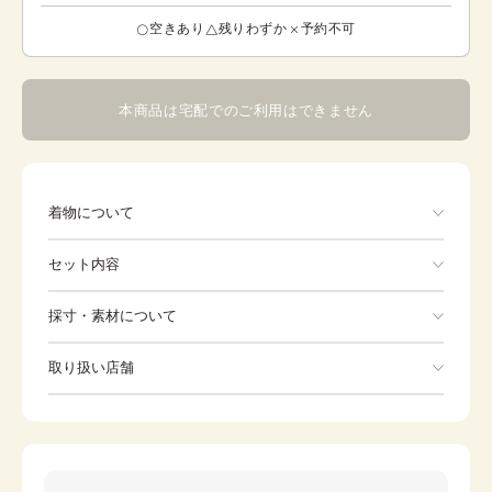
空きあり
残りわずか
予約不可
本商品は宅配でのご利用はできません
着物について
セット内容
手ぶらでOK
採寸・素材について
※着付けに必要な一式をすべて含みます。
素材
ポリエステル
取り扱い店舗
着物
長襦袢
身丈
45cm
※下記店舗以外でのご着用をしたい方はお問い合わせください
裄
作り帯
49cm
草履
カラー
白
バッグ
帯揚げ
帯締め
しごき