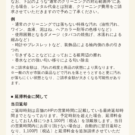
なお、下記のような“通常のクリーニングの対応範囲外”にあ
たる場合、レンタル代金とは別途、クリーニング費用をご請
求させていただきますので予めご了承ください。
例
・通常のクリーニングでは落ちない特殊な汚れ（油性汚れ、
ワイン、血液、泥はね、ヘアカラー剤等の色移りなど）
・使用困難となるダメージ（タバコの焼焦げ、水濡れによる
縮みなど）
・時計やブレスレットなど、装飾品による袖内側の糸の引き
つれ
・引きずることなどによっておこる裾周辺の擦れ
・香水などの強い匂い移りによる匂い除去
※ご請求金額は、汚れの程度と商品の状態により異なります。

※一般の方が市販の薬品などで汚れを落とそうとすると更に汚れ
が落ちにくい状態となり、ご請求金額が大きくなる可能性があり
ます。
■ 延滞料金に関して
当日返却
ご返却時刻は店舗のHPの営業時間に記載している最終返却時
間までとなっております。予定時刻を超えた場合、延滞料金
としてお1人様につき1,100円〔税込〕を頂戴致します。当日
の営業時間内にお戻り頂けない場合は、自動的に翌日返却と
なり、1,100円〔税込〕と延滞料金を追加請求させていただ