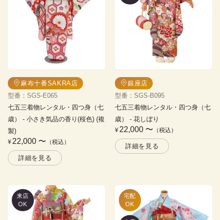
麻布十番SAKRA店
銀座店
型番
：
SGS-E065
型番
：
SGS-B095
七五三着物レンタル・四つ身（七
七五三着物レンタル・四つ身（七
歳）
 - 
小さき気品の香り(桜色) (複
歳）
 - 
花しぼり
22,000
〜
¥
（税込）
製)
22,000
〜
¥
（税込）
詳細を見る
詳細を見る
来店
宅配

OK
OK