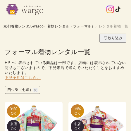
京都着物レンタルwargo
着物レンタル（フォーマル）
レンタル着物一覧
絞り込み
フォーマル着物レンタル一覧
HP上に表示されている商品は一部です。店頭には表示されていない
商品もございますので、下見来店で選んでいただくことをおすすめ
いたします。
下見予約はこちら。
四つ身（七歳）
宅配

宅配

OK
OK
来店
来店
OK
OK