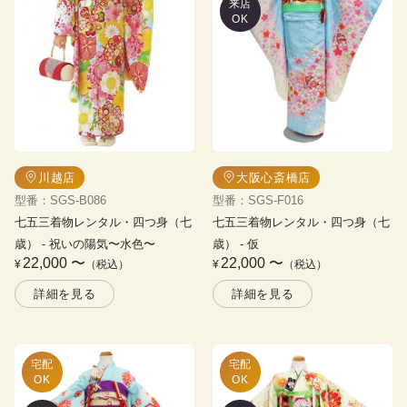
来店
OK
川越店
大阪心斎橋店
型番
：
SGS-B086
型番
：
SGS-F016
七五三着物レンタル・四つ身（七
七五三着物レンタル・四つ身（七
歳）
 - 
祝いの陽気〜水色〜
歳）
 - 
仮
22,000
〜
22,000
〜
¥
（税込）
¥
（税込）
詳細を見る
詳細を見る
宅配

宅配

OK
OK