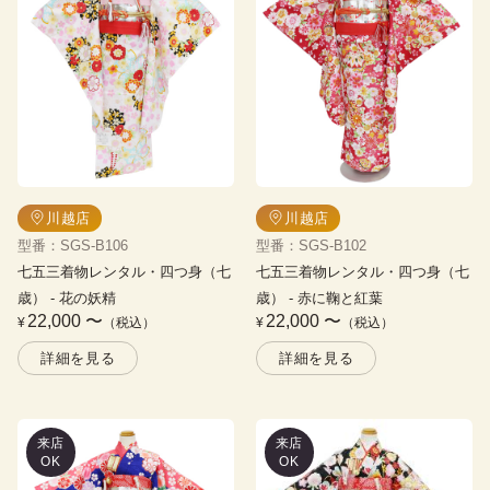
川越店
川越店
型番
：
SGS-B106
型番
：
SGS-B102
七五三着物レンタル・四つ身（七
七五三着物レンタル・四つ身（七
歳）
 - 
花の妖精
歳）
 - 
赤に鞠と紅葉
22,000
〜
22,000
〜
¥
（税込）
¥
（税込）
詳細を見る
詳細を見る
来店
来店
OK
OK