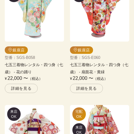
銀座店
銀座店
型番
：
SGS-B058
型番
：
SGS-E060
七五三着物レンタル・四つ身（七
七五三着物レンタル・四つ身（七
歳）
 - 
花の踊り
歳）
 - 
扇面花・黄緑
22,000
〜
22,000
〜
¥
（税込）
¥
（税込）
詳細を見る
詳細を見る
来店
宅配

OK
OK
来店
OK