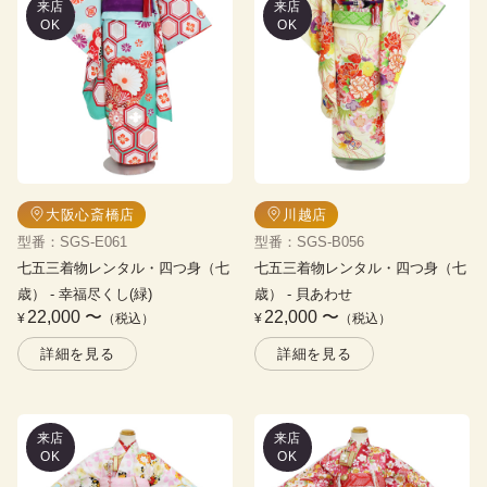
来店
来店
OK
OK
大阪心斎橋店
川越店
型番
：
SGS-E061
型番
：
SGS-B056
七五三着物レンタル・四つ身（七
七五三着物レンタル・四つ身（七
歳）
 - 
幸福尽くし(緑)
歳）
 - 
貝あわせ
22,000
〜
22,000
〜
¥
（税込）
¥
（税込）
詳細を見る
詳細を見る
来店
来店
OK
OK