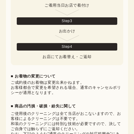
ご着用当日お店で着付け
Step
3
お出かけ
Step
4
お店にてお着替え・ご返却
■ お着物の変更について
ご成約後のお着物は変更出来かねます。

お客様都合で変更を希望される場合、通常のキャンセルポリ
シーが適用となります。
■ 商品の汚損・破損・紛失に関して
ご使用後のクリーニングは全て当店がおこないますので、お
客様によるクリーニングは不要です。

和装のクリーニングには特別な技術が必要ですので、決して
ご自身では触らずにご返却ください。

なお、下記のような“通常のクリーニングの対応範囲外”にあ