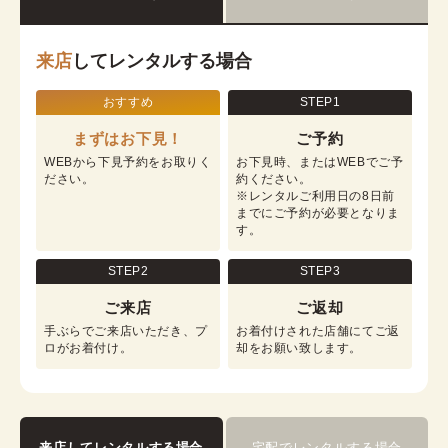
来店
してレンタルする場合
おすすめ
STEP1
まずはお下見！
ご予約
WEBから下見予約をお取りく
お下見時、またはWEBでご予
ださい。
約ください。

※レンタルご利用日の8日前
までにご予約が必要となりま
す。
STEP2
STEP3
ご来店
ご返却
手ぶらでご来店いただき、プ
お着付けされた店舗にてご返
ロがお着付け。
却をお願い致します。
来店してレンタルする場合
宅配でレンタルする場合