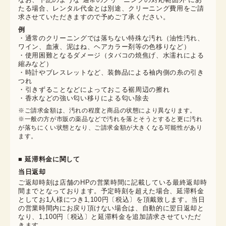
たる場合、レンタル代金とは別途、クリーニング費用をご請
求させていただきますので予めご了承ください。
例
・通常のクリーニングでは落ちない特殊な汚れ（油性汚れ、
ワイン、血液、泥はね、ヘアカラー剤等の色移りなど）
・使用困難となるダメージ（タバコの焼焦げ、水濡れによる
縮みなど）
・時計やブレスレットなど、装飾品による袖内側の糸の引き
つれ
・引きずることなどによっておこる裾周辺の擦れ
・香水などの強い匂い移りによる匂い除去
※ご請求金額は、汚れの程度と商品の状態により異なります。

※一般の方が市販の薬品などで汚れを落とそうとすると更に汚れ
が落ちにくい状態となり、ご請求金額が大きくなる可能性があり
ます。
■ 延滞料金に関して
当日返却
ご返却時刻は店舗のHPの営業時間に記載している最終返却時
間までとなっております。予定時刻を超えた場合、延滞料金
としてお1人様につき1,100円〔税込〕を頂戴致します。当日
の営業時間内にお戻り頂けない場合は、自動的に翌日返却と
なり、1,100円〔税込〕と延滞料金を追加請求させていただ
きます。