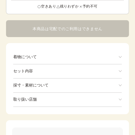
空きあり
残りわずか
予約不可
本商品は宅配でのご利用はできません
着物について
鷹と松竹梅
セット内容
手ぶらでOK
採寸・素材について
※着付けに必要な一式をすべて含みます。
素材
ポリエステル
取り扱い店舗
着物
半襦袢
身丈
86cm
※下記店舗以外でのご着用をしたい方はお問い合わせください
裄
角帯
95cm
懐剣
カラー
黒
羽織紐
末広（扇子）
腰紐
雪駄