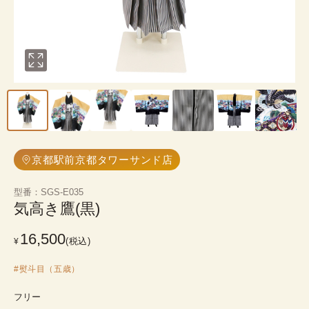
京都駅前京都タワーサンド店
型番
：
SGS-E035
気高き鷹(黒)
16,500
(税込)
¥
#
熨斗目（五歳）
フリー