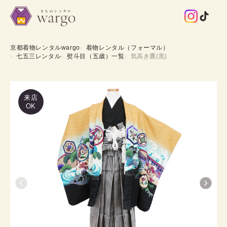
京都着物レンタルwargo
着物レンタル（フォーマル）
七五三レンタル
熨斗目（五歳）一覧
気高き鷹(黒)
来店
OK