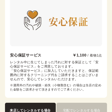
足袋
袴
羽織
京都駅前京都タワーサンド店
安心保証サービス
￥1,100
/ 着物1点
京都駅から徒歩2分。京都タワー内3F
レンタル中に生じてしまった汚れに対する保証として「安
心保証サービス」をご用意しております。

京都府京都市下京区烏丸通七条下る東塩小路町721−1 京
「安心保証サービス」に加入していただきますと、保証範
都タワービル3F
囲内に対するクリーニング代をご請求することはございま
営業時間：
10:00
~
17:30
せんので、安心してレンタルいただけます。
着付け最終受付時間：
15:30
※適用外の汚れや破損・紛失（小物類含む）の場合は当店の定め
返却締め切り時間：
17:30
た金額をご請求させて頂きますのでご了承ください。
詳細を見る
来店してレンタルする場合
宅配でレンタルする場合