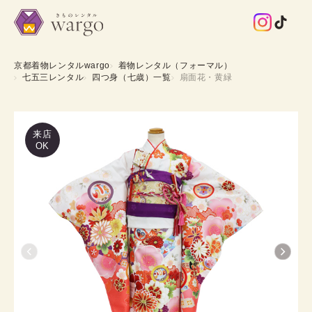
京都着物レンタルwargo
着物レンタル（フォーマル）
七五三レンタル
四つ身（七歳）一覧
扇面花・黄緑
来店
OK