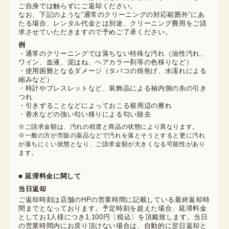
ご自身では触らずにご返却ください。

なお、下記のような“通常のクリーニングの対応範囲外”にあ
たる場合、レンタル代金とは別途、クリーニング費用をご請
求させていただきますので予めご了承ください。
例
・通常のクリーニングでは落ちない特殊な汚れ（油性汚れ、
ワイン、血液、泥はね、ヘアカラー剤等の色移りなど）
・使用困難となるダメージ（タバコの焼焦げ、水濡れによる
縮みなど）
・時計やブレスレットなど、装飾品による袖内側の糸の引き
つれ
・引きずることなどによっておこる裾周辺の擦れ
・香水などの強い匂い移りによる匂い除去
※ご請求金額は、汚れの程度と商品の状態により異なります。

※一般の方が市販の薬品などで汚れを落とそうとすると更に汚れ
が落ちにくい状態となり、ご請求金額が大きくなる可能性があり
ます。
■ 延滞料金に関して
当日返却
ご返却時刻は店舗のHPの営業時間に記載している最終返却時
間までとなっております。予定時刻を超えた場合、延滞料金
としてお1人様につき1,100円〔税込〕を頂戴致します。当日
の営業時間内にお戻り頂けない場合は、自動的に翌日返却と