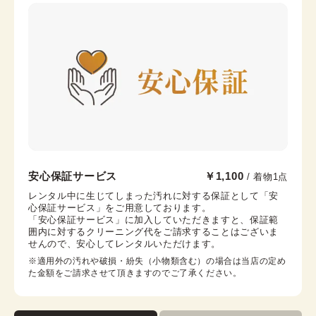
帯締め
しごき
末広（扇子）
筥迫
腰紐
足袋
伊達締め
帯板
京都駅前京都タワーサンド店
安心保証サービス
￥1,100
/ 着物1点
京都駅から徒歩2分。京都タワー内3F
レンタル中に生じてしまった汚れに対する保証として「安
心保証サービス」をご用意しております。

京都府京都市下京区烏丸通七条下る東塩小路町721−1 京
「安心保証サービス」に加入していただきますと、保証範
都タワービル3F
囲内に対するクリーニング代をご請求することはございま
営業時間：
10:00
~
17:30
せんので、安心してレンタルいただけます。
着付け最終受付時間：
15:30
※適用外の汚れや破損・紛失（小物類含む）の場合は当店の定め
返却締め切り時間：
17:30
た金額をご請求させて頂きますのでご了承ください。
詳細を見る