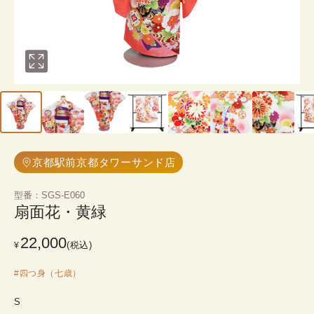
京都駅前京都タワーサンド店
型番
：
SGS-E060
扇面花・黄緑
22,000
(税込)
¥
#
四つ身（七歳）
S