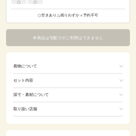
空きあり
残りわずか
予約不可
本商品は宅配でのご利用はできません
着物について
セット内容
手ぶらでOK
採寸・素材について
※着付けに必要な一式をすべて含みます。
素材
ポリエステル
取り扱い店舗
着物
長襦袢
身丈
45cm
※下記店舗以外でのご着用をしたい方はお問い合わせください
裄
作り帯
49cm
草履
カラー
白
バッグ
帯揚げ