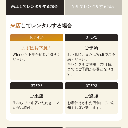
来店してレンタルする場合
宅配でレンタルする場合
来店
してレンタルする場合
おすすめ
STEP1
まずはお下見！
ご予約
WEBから下見予約をお取りく
お下見時、またはWEBでご予
ださい。
約ください。

※レンタルご利用日の8日前
までにご予約が必要となりま
す。
STEP2
STEP3
ご来店
ご返却
手ぶらでご来店いただき、プ
お着付けされた店舗にてご返
ロがお着付け。
却をお願い致します。