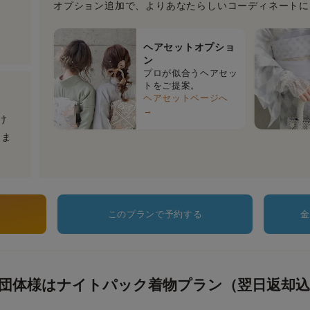
オプション追加で、よりあなたらしいコーディネートに
ヘアセットオプショ
ン
プロが似合うヘアセッ
トをご提案。
ヘアセットページへ
→
け
りま
る
このプランで予約する
金
団体様はナイトパック着物プラン（翌日返却