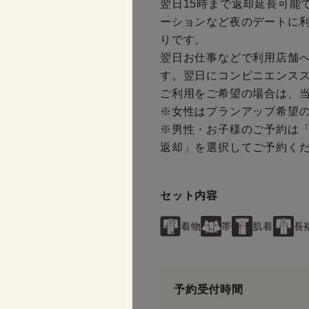
翌日15時まで返却延長可能
ーションなど夜のデートに
りです。
翌日お仕事などで利用店舗へ
す。翌日にコンビニエンス
ご利用をご希望の場合は、
※女性はプランアップ希望
※男性・お子様のご予約は
返却」を選択してご予約く
セット内容
着物
帯
肌着
長
予約受付時間