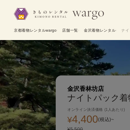
京都着物レンタルwargo
店舗一覧
金沢着物レンタル
ナイ
金沢香林坊店
ナイトパック着
オンライン決済価格 (1人あたり)
4,400
¥
(税込)~
¥5,500