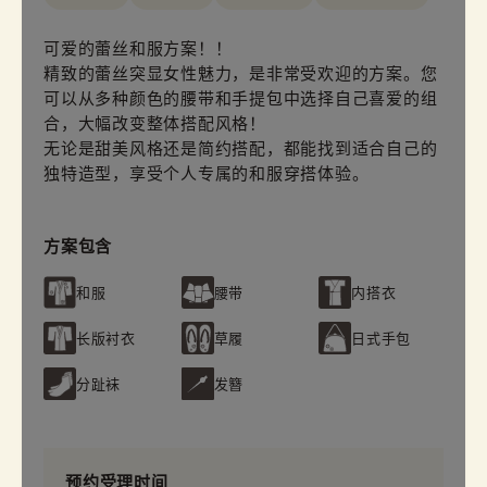
可爱的蕾丝和服方案！！
精致的蕾丝突显女性魅力，是非常受欢迎的方案。您
可以从多种颜色的腰带和手提包中选择自己喜爱的组
合，大幅改变整体搭配风格！
无论是甜美风格还是简约搭配，都能找到适合自己的
独特造型，享受个人专属的和服穿搭体验。
方案包含
和服
腰带
内搭衣
长版衬衣
草履
日式手包
分趾袜
发簪
预约受理时间