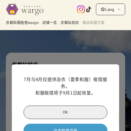
Lang
京都和服租借wargo
店铺一览
京都站前店
蜡丝和服方案
京都站前店
蜡丝和服方案
7月与8月仅提供浴衣（夏季和服）租借服
线上支付价格（每人）
务。

5,500
¥
(含税)~
和服租借将于9月1日起恢复。
¥6,600
OK
查看 京都站前店信息
浴衣租借页面