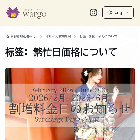
Lang
home
京都和服租借wargo
和服和浴衣的知识
标签: 繁忙日価格について
标签: 繁忙日価格について