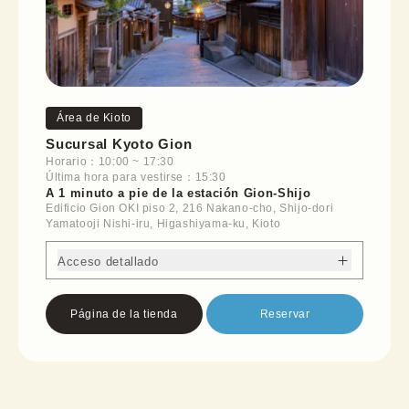
Área de Kioto
Sucursal Kyoto Gion
Horario：10:00 ~ 17:30
Última hora para vestirse：15:30
A 1 minuto a pie de la estación Gion-Shijo
Edificio Gion OKI piso 2, 216 Nakano-cho, Shijo-dori
Yamatooji Nishi-iru, Higashiyama-ku, Kioto
Acceso detallado
Página de la tienda
Reservar