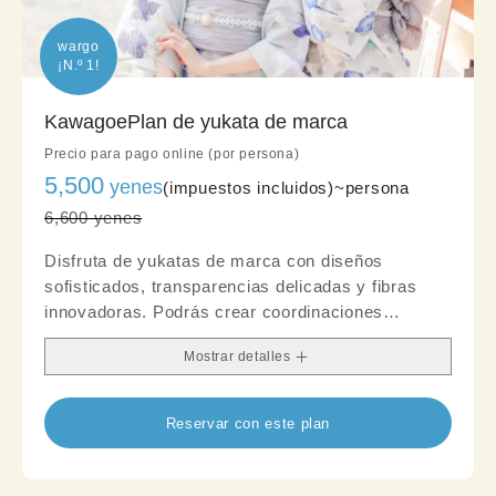
wargo

¡N.º 1!
KawagoePlan de yukata de marca
Precio para pago online (por persona)
5,500
yenes
(impuestos incluidos)~
persona
6,600 yenes
Disfruta de yukatas de marca con diseños
sofisticados, transparencias delicadas y fibras
innovadoras. Podrás crear coordinaciones
impecables que llaman la atención incluso en
Mostrar detalles
eventos donde se requiere un toque de formalidad,
como fiestas o recepciones.
Reservar con este plan