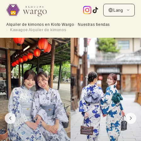
Lang
Alquiler de kimonos en Kioto Wargo
Nuestras tiendas
Kawagoe Alquiler de kimonos