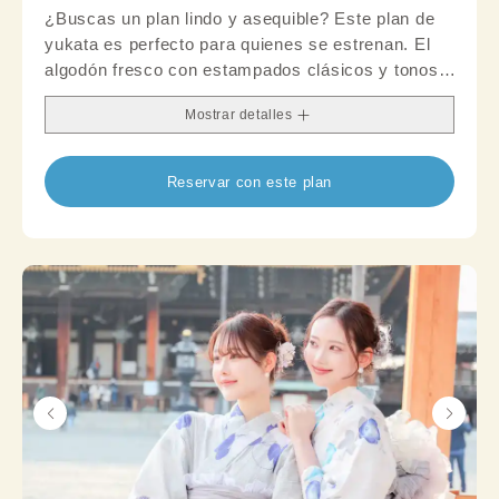
¿Buscas un plan lindo y asequible? Este plan de
yukata es perfecto para quienes se estrenan. El
algodón fresco con estampados clásicos y tonos
suaves crea un look limpio y pulido; completa el
Mostrar detalles
estilo con un obi y accesorios para un acabado
elegante.
Reservar con este plan