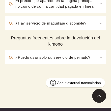
El precio que aparece en la página principal
Q.
no coincide con la cantidad pagada en línea.
A. Los precios son diferentes en los planes 
【Kimono】 y 【Yukata】. Puede elegir 【Kimono】 
Q.
¿Hay servicio de maquillaje disponible?
o 【Yukata】 en la parte superior de la ventana de 
A. No ofrecemos servicio de maquillaje.
reserva para ver los detalles.
Preguntas frecuentes sobre la devolución del
kimono
Q.
¿Puedo usar solo su servicio de peinado?
A. Actualmente, nuestra tienda ofrece servicios de 
peinado (tanto de pago como gratuitos) para 
clientes que utilizan el servicio de alquiler de 
kimonos.