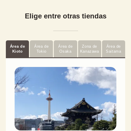
Elige entre otras tiendas
Área de
Área de
Área de
Zona de
Área de
Kioto
Tokio
Osaka
Kanazawa
Saitama