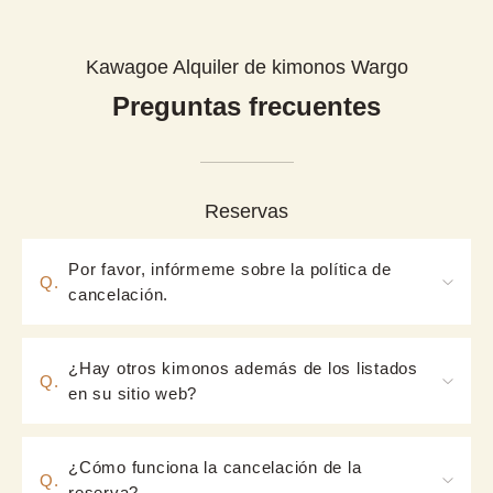
Kawagoe Alquiler de kimonos Wargo
Preguntas frecuentes
Reservas
Por favor, infórmeme sobre la política de
Q.
cancelación.
【Política de cancelación】

Cancelación hasta dos días antes de la [fecha 
¿Hay otros kimonos además de los listados
Q.
programada]: Sin cargo por cancelación.

en su sitio web?
Cancelación el día anterior o el mismo día de la 
A. Sí, lo hay. Por favor, elija el diseño cuando visite 
[fecha programada]: 100% del importe del servicio.

la tienda ese día.
Si necesita cancelar, por favor hágalo usted mismo 
¿Cómo funciona la cancelación de la
Q.
a través del enlace "Reservation Details" en el 
reserva?