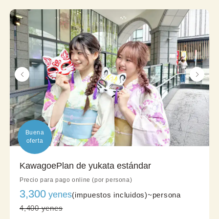
Buena

oferta
KawagoePlan de yukata estándar
Precio para pago online (por persona)
3,300
yenes
(impuestos incluidos)~
persona
4,400 yenes