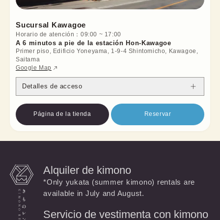
Sucursal Kawagoe
Horario de atención
：
09:00
~
17:00
A 6 minutos a pie de la estación Hon-Kawagoe
Primer piso, Edificio Yoneyama, 1-9-4 Shintomicho, Kawagoe,
Saitama
Google Map
Detalles de acceso
Página de la tienda
Reservar
Alquiler de kimono
*Only yukata (summer kimono) rentals are
available in July and August.
Servicio de vestimenta con kimono