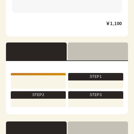
大阪心斎橋店
￥1,100
心斎橋駅から徒歩7分
大阪市中央区心斎橋筋2-3-27 心央ビル3階
営業時間：
11:00
~
19:00
着付け最終受付時間：
18:00
返却締め切り時間：
18:30
查看详情
STEP1
STEP2
STEP3