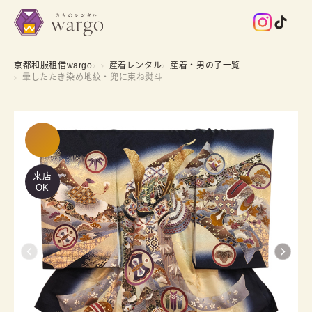
京都和服租借wargo
産着レンタル
産着・男の子一覧
暈したたき染め地紋・兜に束ね熨斗
来店
OK