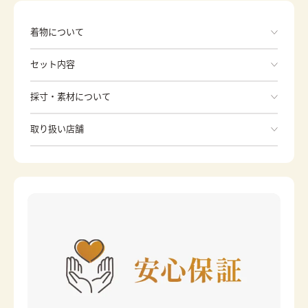
着物について
セット内容
手ぶらでOK
採寸・素材について
※着付けに必要な一式をすべて含みます。
素材
正絹
取り扱い店舗
身丈
96cm
※下記店舗以外でのご着用をしたい方はお問い合わせください
裄
46cm
前幅
-
後幅
-
カラー
青・紺
黄
金