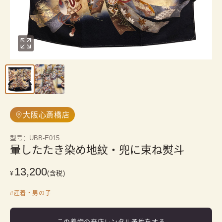
大阪心斎橋店
型号
：
UBB-E015
暈したたき染め地紋・兜に束ね熨斗
13,200
(含税)
¥
#
産着・男の子
この着物の来店レンタル予約をする