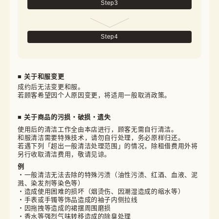
Step
3
Step
4
■ 关于和服变更
成约后无法变更和服。

若顾客希望因个人原因变更，将适用一般取消政策。
■ 关于商品的污损・破损・遗失
使用后的清洁工作全由本店进行，顾客无需自行清洁。

和服清洁需要特殊技术，请勿自行处理，务必原样归还。

若遇下列「超出一般清洁处理范围」的情况，除租借费用外将
另行收取清洁费用，敬请见谅。
例
・一般清洁无法去除的特殊污渍（油性污渍、红酒、血液、泥
溅、染发剂等染色等）
・造成使用困难的损坏（烟烫伤、因潮湿造成的缩水等）
・手表或手镯等饰品造成的袖子内侧拉线
・因拖拽等造成的裙摆周围磨损
・香水等强烈气味转移造成的除臭处理