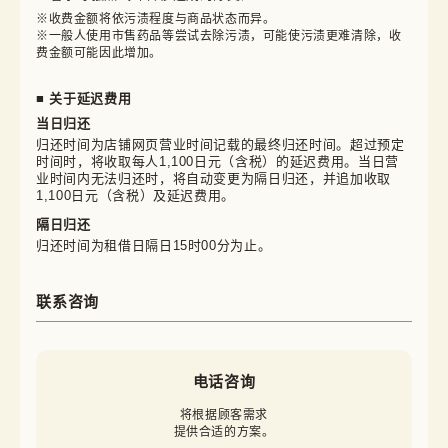
※收费金额将依污渍程度与商品状态而异。

※一般人使用市售药品等尝试去除污渍，可能使污渍更难清除，收
费金额可能因此增加。
■ 关于延迟费用
当日归还
归还时间为店铺网页营业时间记载的最终归还时间。超过预定
时间时，将收取每人1,100日元（含税）的延迟费用。当日营
业时间内无法归还时，将自动变更为隔日归还，并追加收取
1,100日元（含税）及延迟费用。
隔日归还
归还时间为租借日隔日15时00分为止。
联系咨询
电话咨询
将根据顾客需求

提供合适的方案。