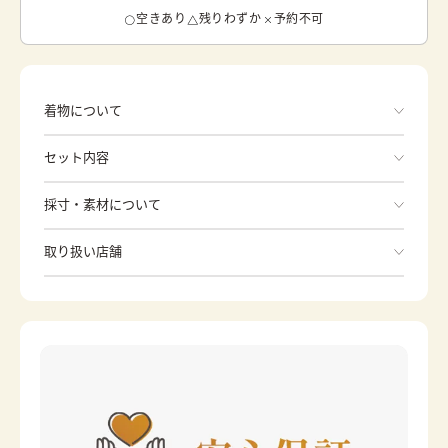
空きあり
残りわずか
予約不可
着物について
子どもの成長をお祝いする七五三にピッタリな餡蜜姫は、
セット内容
3歳のお祝い「髪置の儀」にオススメの着物です。 色とり
どりの可憐な花々が着物一面に描かれており、我が子をよ
り一層愛らしい姿へと変身させてくれます。 3歳の七五三
手ぶらでOK
採寸・素材について
の際は、着物に帯を結ばず、「被布」と呼ばれる朱色の袖
なし上着を着るのが一般的となっていますが、餡蜜姫の場
※着付けに必要な一式をすべて含みます。
素材
ポリエステル
合は、着物の柄と合わせて、被布にも色とりどりの花々が
取り扱い店舗
和服
长版衬衣
一面に描かれています。 七五三は冬の行事であるため、着
身丈
74cm
物の彩りも控えめなものが多くなりがちですが、抽象的な
※下記店舗以外でのご着用をしたい方はお問い合わせください
裄
39cm
腰绑带
花々が描かれている餡蜜姫ならば、色とりどりの美しく可
憐な花々によって、華やかにお子様の成長をお祝いしてく
カラー
黒
草履
れます。
分趾袜