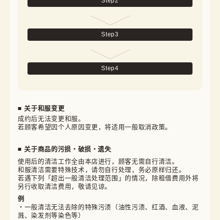
Step
2
Step
3
Step
4
■ 关于和服变更
成约后无法变更和服。

若顾客希望因个人原因变更，将适用一般取消政策。
■ 关于商品的污损・破损・遗失
使用后的清洁工作全由本店进行，顾客无需自行清洁。

和服清洁需要特殊技术，请勿自行处理，务必原样归还。

若遇下列「超出一般清洁处理范围」的情况，除租借费用外将
另行收取清洁费用，敬请见谅。
例
・一般清洁无法去除的特殊污渍（油性污渍、红酒、血液、泥
溅、染发剂等染色等）