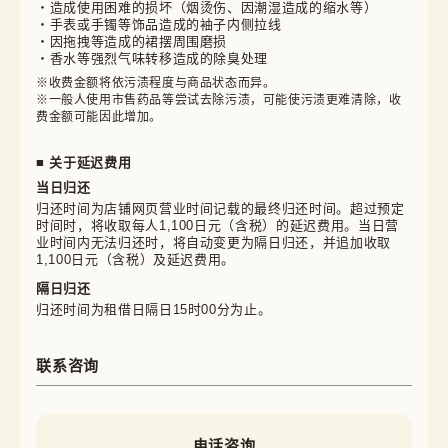
・造成使用困难的损坏（烟烫伤、因潮湿造成的缩水等）
・手表或手镯等饰品造成的袖子内侧拉线
・因拖拽等造成的裙摆周围磨损
・香水等强烈气味转移造成的除臭处理
※收费金额将依污渍程度与商品状态而异。

※一般人使用市售药品等尝试去除污渍，可能使污渍更难清除，收
费金额可能因此增加。
■ 关于延迟费用
当日归还
归还时间为店铺网页营业时间记载的最终归还时间。超过预定
时间时，将收取每人1,100日元（含税）的延迟费用。当日营
业时间内无法归还时，将自动变更为隔日归还，并追加收取
1,100日元（含税）及延迟费用。
隔日归还
归还时间为租借日隔日15时00分为止。
联系咨询
电话咨询