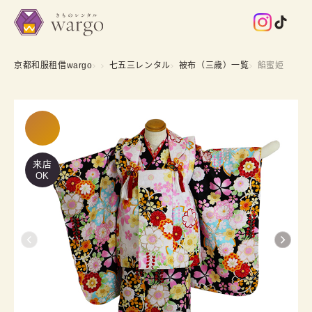
京都和服租借wargo
七五三レンタル
被布（三歳）一覧
餡蜜姫
来店
OK