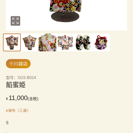
川越店
型号
：
SGS-B014
餡蜜姫
11,000
(含税)
¥
#
被布（三歳）
S