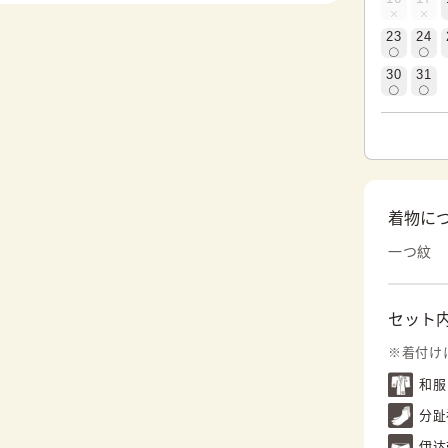
23
24
30
31
着物に
一つ紋
セット
※着付け
和服
分趾
伊达