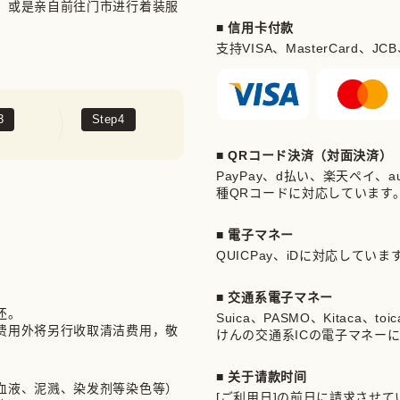
，或是亲自前往门市进行着装服
■ 信用卡付款
支持VISA、MasterCard、JCB、Am
3
Step
4
■ QRコード決済（対面決済）
PayPay、d払い、楽天ペイ、au 
種QRコードに対応しています
■ 電子マネー
QUICPay、iDに対応していま


■ 交通系電子マネー
。

Suica、PASMO、Kitaca、t
费用外将另行收取清洁费用，敬
けんの交通系ICの電子マネー
■ 关于请款时间
血液、泥溅、染发剂等染色等）
[ご利用日]の前日に請求させ