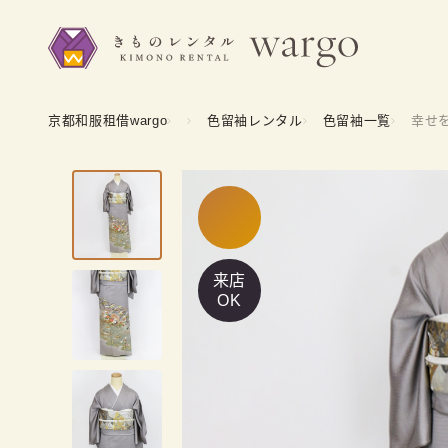
京都和服租借wargo
色留袖レンタル
色留袖一覧
幸せ
来店
OK