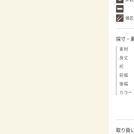
领芯
採寸・
素材
身丈
裄
前幅
後幅
カラー
取り扱