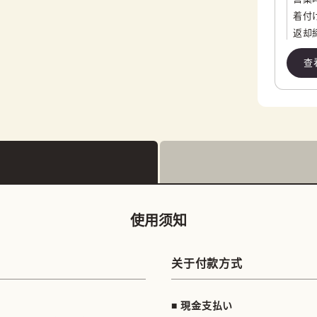
着付
返却
查
使用须知
关于付款方式
■ 現金支払い