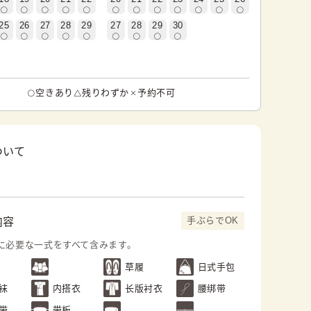
25
26
27
28
29
27
28
29
30
空きあり
残りわずか
予約不可
ついて
手ぶらでOK
内容
に必要な一式をすべて含みます。
草履
日式手包
袜
内搭衣
长版衬衣
腰绑带
带
带板