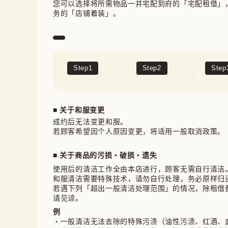
您可以选择将所需物品一并宅配到府的「宅配租借」
务的「店铺着装」。
Step
1
Step
2
Step
■ 关于和服变更
成约后无法变更和服。

若顾客希望因个人原因变更，将适用一般取消政策。
■ 关于商品的污损・破损・遗失
使用后的清洁工作全由本店进行，顾客无需自行清洁。
和服清洁需要特殊技术，请勿自行处理，务必原样归还
若遇下列「超出一般清洁处理范围」的情况，除租借
请见谅。
例
・一般清洁无法去除的特殊污渍（油性污渍、红酒、