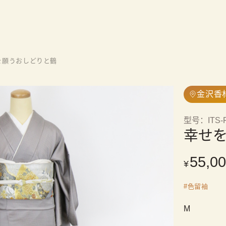
を願うおしどりと鶴
金沢香
型号
：
ITS-
幸せ
55,0
¥
#
色留袖
M