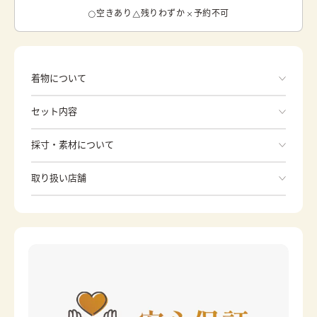
空きあり
残りわずか
予約不可
着物について
セット内容
手ぶらでOK
採寸・素材について
※着付けに必要な一式をすべて含みます。
素材
ポリエステル
取り扱い店舗
和服
长版衬衣
身丈
74cm
※下記店舗以外でのご着用をしたい方はお問い合わせください
裄
39cm
腰绑带
カラー
ピンク
草履
水色
分趾袜