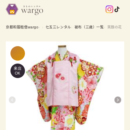
京都和服租借wargo
七五三レンタル
被布（三歳）一覧
笑顔の花
来店
OK