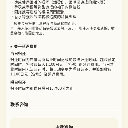
・造成使用困难的损坏（烟烫伤、因潮湿造成的缩水等）
・手表或手镯等饰品造成的袖子内侧拉线
・因拖拽等造成的裙摆周围磨损
・香水等强烈气味转移造成的除臭处理
※收费金额将依污渍程度与商品状态而异。

※一般人使用市售药品等尝试去除污渍，可能使污渍更难清除，收
费金额可能因此增加。
■ 关于延迟费用
当日归还
归还时间为店铺网页营业时间记载的最终归还时间。超过预定
时间时，将收取每人1,100日元（含税）的延迟费用。当日营
业时间内无法归还时，将自动变更为隔日归还，并追加收取
1,100日元（含税）及延迟费用。
隔日归还
归还时间为租借日隔日15时00分为止。
联系咨询
电话咨询