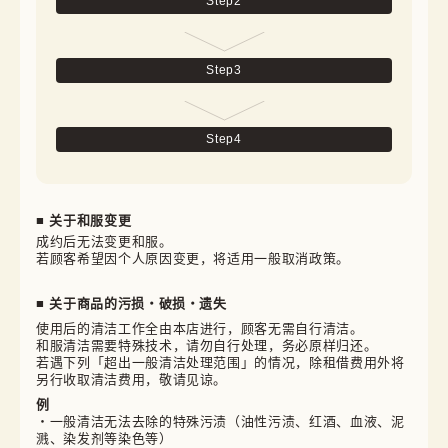
Step
2
Step
3
Step
4
■ 关于和服变更
成约后无法变更和服。

若顾客希望因个人原因变更，将适用一般取消政策。
■ 关于商品的污损・破损・遗失
使用后的清洁工作全由本店进行，顾客无需自行清洁。

和服清洁需要特殊技术，请勿自行处理，务必原样归还。

若遇下列「超出一般清洁处理范围」的情况，除租借费用外将
另行收取清洁费用，敬请见谅。
例
・一般清洁无法去除的特殊污渍（油性污渍、红酒、血液、泥
溅、染发剂等染色等）