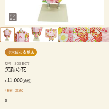
大阪心斎橋店
型号
：
SGS-B077
笑顔の花
11,000
(含税)
¥
#
被布（三歳）
S