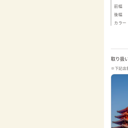
前幅
後幅
カラー
取り扱
※下記店