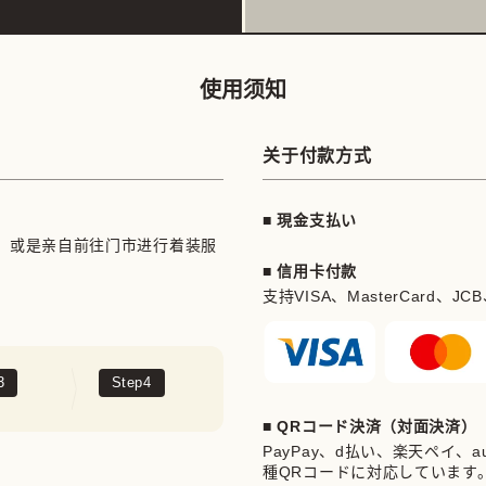
使用须知
关于付款方式
■ 現金支払い
，或是亲自前往门市进行着装服
■ 信用卡付款
支持VISA、MasterCard、JCB、Am
3
Step
4
■ QRコード決済（対面決済）
PayPay、d払い、楽天ペイ、au 
種QRコードに対応しています