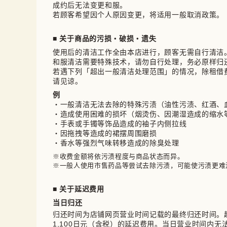
成约后无法变更和服。

若顾客希望因个人原因变更，将适用一般取消政策。
■ 关于商品的污损・破损・遗失
使用后的清洁工作全由本店进行，顾客无需自行清洁。
和服清洁需要特殊技术，请勿自行处理，务必原样归还
若遇下列「超出一般清洁处理范围」的情况，除租借
请见谅。
例
・一般清洁无法去除的特殊污渍（油性污渍、红酒、
・造成使用困难的损坏（烟烫伤、因潮湿造成的缩水
・手表或手镯等饰品造成的袖子内侧拉线
・因拖拽等造成的裙摆周围磨损
・香水等强烈气味转移造成的除臭处理
※收费金额将依污渍程度与商品状态而异。

※一般人使用市售药品等尝试去除污渍，可能使污渍更难
■ 关于延迟费用
当日归还
归还时间为店铺网页营业时间记载的最终归还时间。
1,100日元（含税）的延迟费用。当日营业时间内