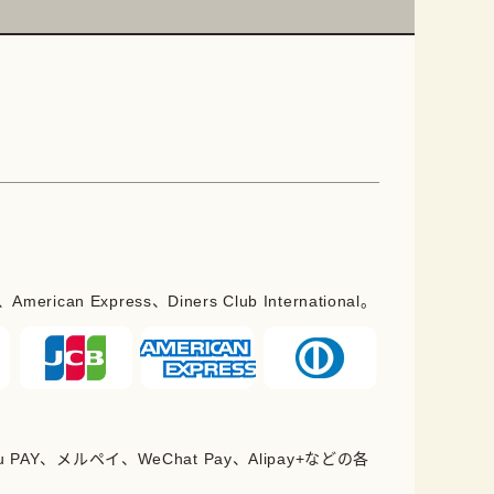
erican Express、Diners Club International。
PAY、メルペイ、WeChat Pay、Alipay+などの各
。