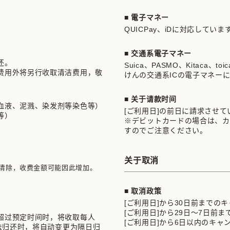
■ 電子マネー
QUICPay、iDに対応していま


■ 交通系電子マネー
。

Suica、PASMO、Kitaca、t
费用外将另行收取清洁费用，敬
けんの交通系ICの電子マネー
■ 关于请款时间
血液、泥溅、染发剂等染色等）
[ご利用日]の前日に請求させ
等）
※デビットカードの場合は、カ
すのでご注意ください。
关于取消
清除，收费金额可能因此增加。
■ 取消政策
[ご利用日]から30日前までの
[ご利用日]から29日～7日前
超过预定时间时，将收取每人
[ご利用日]から6日以内のキャ
无法归还时，将自动变更为隔日归