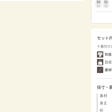
30
31
セット
※着付け
和服
日式
腰绑
採寸・
素材
身丈
裄