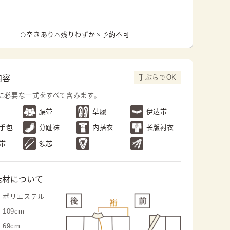
空きあり
残りわずか
予約不可
手ぶらでOK
内容
に必要な一式をすべて含みます。
腰带
草履
伊达带
手包
分趾袜
内搭衣
长版衬衣
带
领芯
素材について
ポリエステル
109cm
69cm