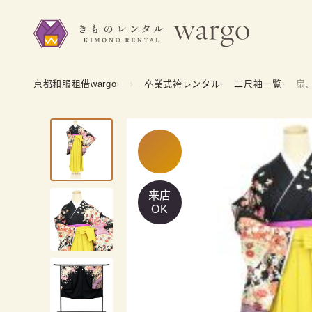
京都和服租借wargo
卒業式袴レンタル
二尺袖一覧
扇、
来店
OK