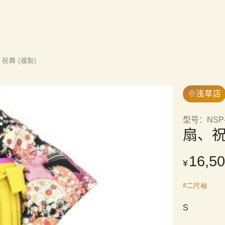
祝舞 (複製)
浅草店
型号
：
NSP
扇、祝
16,5
¥
#
二尺袖
S