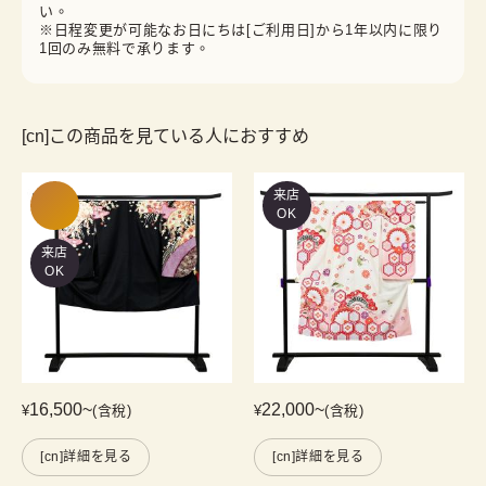
い。
※日程変更が可能なお日にちは[ご利用日]から1年以内に限り
1回のみ無料で承ります。
[cn]この商品を見ている人におすすめ
来店
OK
来店
OK
16,500
~
22,000
~
¥
(含稅)
¥
(含稅)
[cn]詳細を見る
[cn]詳細を見る