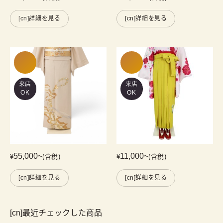
[cn]詳細を見る
[cn]詳細を見る
来店
来店
OK
OK
55,000
~
11,000
~
¥
(含稅)
¥
(含稅)
[cn]詳細を見る
[cn]詳細を見る
[cn]最近チェックした商品