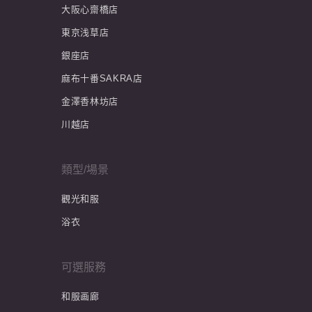
大阪心齋橋店
東京浅草店
銀座店
麻布十番SAKRA店
金澤香林坊店
川越店
類型/場景
觀光和服
浴衣
可選服務
和服画廊