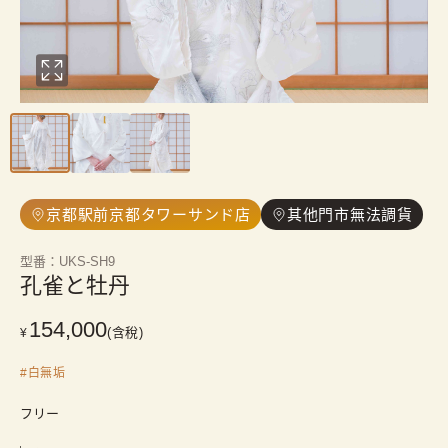
京都駅前京都タワーサンド店
其他門市無法調貨
型番
：
UKS-SH9
孔雀と牡丹
154,000
(含稅)
¥
#
白無垢
フリー