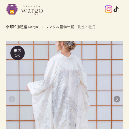
京都和服租借wargo
レンタル着物一覧
孔雀と牡丹
来店
OK