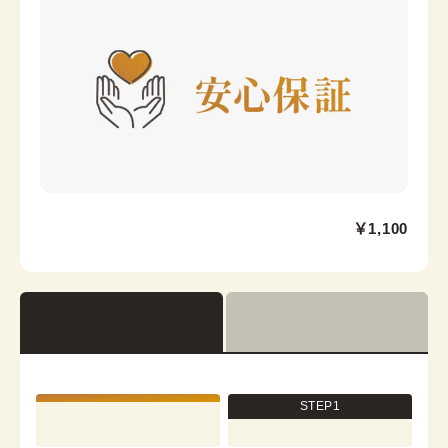
カラー
-
京都駅前京都タワーサンド店
￥1,100
京都駅から徒歩2分。京都タワー内3F
京都府京都市下京区烏丸通七条下る東塩小路町721−1 京
都タワービル3F
営業時間：
10:00
~
17:30
着付け最終受付時間：
15:30
返却締め切り時間：
17:30
STEP1
[cn]詳細を見る