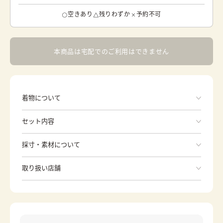
空きあり
残りわずか
予約不可
本商品は宅配でのご利用はできません
着物について
眩いくらいの白に銀の孔雀や牡丹の刺繡が美しい白無垢で
セット内容
す。
手ぶらでOK
採寸・素材について
※着付けに必要な一式をすべて含みます。
素材
-
取り扱い店舗
身丈
-
※下記店舗以外でのご着用をしたい方はお問い合わせください
裄
-
前幅
-
後幅
-