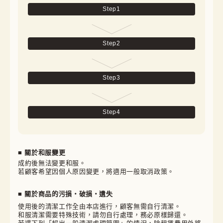
Step
1
Step
2
Step
3
Step
4
■ 關於和服變更
成約後無法變更和服。

若顧客希望因個人原因變更，將適用一般取消政策。
■ 關於商品的污損・破損・遺失
使用後的清潔工作全由本店進行，顧客無需自行清潔。

和服清潔需要特殊技術，請勿自行處理，務必原樣歸還。
