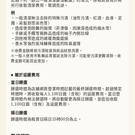
若遇下列「超出一般清潔處理範圍」的情況，除租賃費用外將
另行收取清潔費用，敬請見諒。
例
・一般清潔無法去除的特殊污漬（油性污漬、紅酒、血液、泥
濺、染髮劑等染色等）
・造成使用困難的損壞（菸燙傷、因潮濕造成的縮水等）
・手錶或手鐲等裝飾品造成的袖子內側拉線
・因拖拽等造成的裙襬周圍磨損
・香水等強烈氣味轉移造成的除臭處理
※收費金額將依污漬程度與商品狀態而異。

※一般人使用市售藥品等嘗試去除污漬，可能使污漬更難清除，收
費金額可能因此增加。
■ 關於延遲費用
當日歸還
歸還時間為店舖網頁營業時間記載的最終歸還時間。超過預定
時間時，將收取每人1,100日圓（含稅）的延遲費用。當日營
業時間內無法歸還時，將自動變更為隔日歸還，並追加收取
1,100日圓（含稅）及延遲費用。
隔日歸還
歸還時間為租賃日隔日15時00分為止。