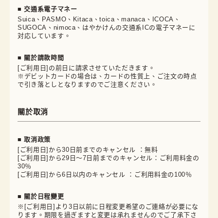
■ 交通系電子マネー
Suica、PASMO、Kitaca、toica、manaca、ICOCA、
SUGOCA、nimoca、はやかけんの交通系ICの電子マネーに
対応しています。
■ 關於請款時間
[ご利用日]の前日に請求させていただきます。
※デビットカードの場合は、カードの性質上、ご注文の時点
で引き落としとなりますのでご注意ください。
關於取消
■ 取消政策
[ご利用日]から30日前までのキャンセル ：無料
[ご利用日]から29日～7日前までのキャンセル：ご利用料金の
30％
[ご利用日]から6日以内のキャンセル ：ご利用料金の100％
■ 關於日程變更
※[ご利用日]より3日以前に日程変更希望のご連絡が必要にな
ります。期限を過ぎますと変更は承れませんのでご了承下さ