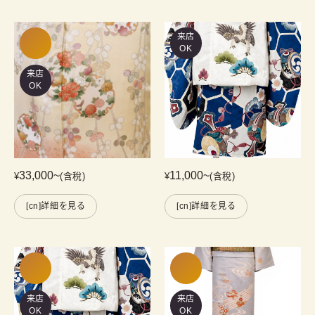
来店
OK
来店
OK
33,000
~
11,000
~
¥
(含稅)
¥
(含稅)
[cn]詳細を見る
[cn]詳細を見る
来店
来店
OK
OK