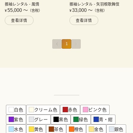
振袖レンタル - 風情 
振袖レンタル - 矢羽根歌舞伎 
55,000 〜
33,000 〜
¥
（含稅）
¥
（含稅）
查看详情
查看详情
1
白色
クリーム色
赤色
ピンク色
紫色
グレー
黒色
緑色
青・紺
水色
黄色
茶色
橙色
金色
銀色