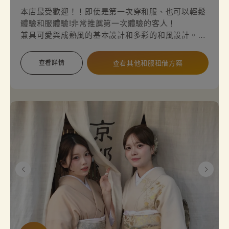
本店最受歡迎！！即使是第一次穿和服、也可以輕鬆
體驗和服體驗!非常推薦第一次體驗的客人！
兼具可愛與成熟風的基本設計和多彩的和風設計。您
也想體驗看看和服的生活嗎・・・您也想體驗看看和
服的生活嗎？
查看詳情
查看其他和服租借方案