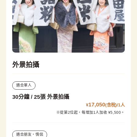
外景拍攝
適合單人
30分鐘 / 25張 外景拍攝
17,050
¥
(含稅)/1人
※從第2位起，每增加1人加收 ¥5,500。
適合朋友・情侶