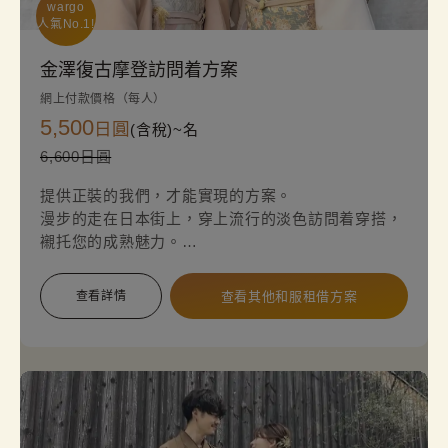
wargo

人氣No.1!
金澤復古摩登訪問着方案
網上付款價格（每人）
5,500
日圓
(含稅)~
名
6,600日圓
提供正裝的我們，才能實現的方案。
漫步的走在日本街上，穿上流行的淡色訪問着穿搭，
襯托您的成熟魅力。
簡單輕鬆地體驗道地的和服正裝。
查看詳情
查看其他和服租借方案
※請注意，必須使用袋帶，因此會額外收取2,200日
圓的選項費用。