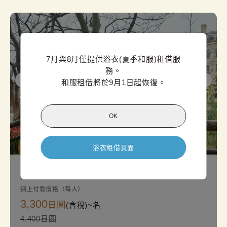
7月與8月僅提供浴衣(夏季和服)租借服
務。

和服租借將於9月1日起恢復。
OK
偉大的計
浴衣租借頁面
劃
金澤標準和服方案
網上付款價格（每人）
3,300
日圓
(含稅)~
名
4,400日圓