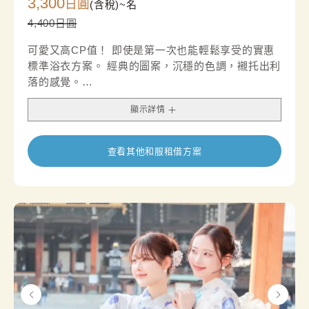
3,300
日圓
(含稅)~
名
4,400日圓
可愛又高CP值！ 即使是第一次也能輕鬆享受的實惠
標準浴衣方案。 經典的圖案，沉穩的色調，襯托出利
落的感覺。
我們還建議您在腰帶可以搭配腰帶配飾，打造別緻的
顯示詳情
外觀。
查看其他和服租借方案