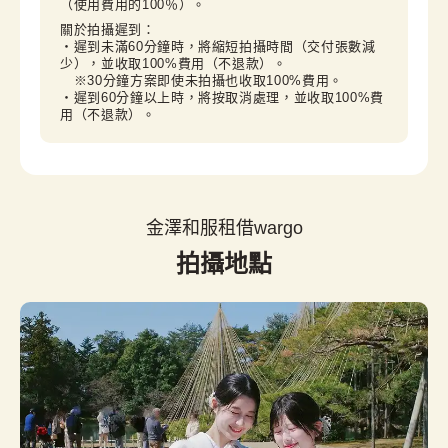
（使用費用的100％）。
關於拍攝遲到：

・遲到未滿60分鐘時，將縮短拍攝時間（交付張數減
少），並收取100%費用（不退款）。

　※30分鐘方案即使未拍攝也收取100%費用。

・遲到60分鐘以上時，將按取消處理，並收取100%費
用（不退款）。
金澤和服租借wargo
拍攝地點