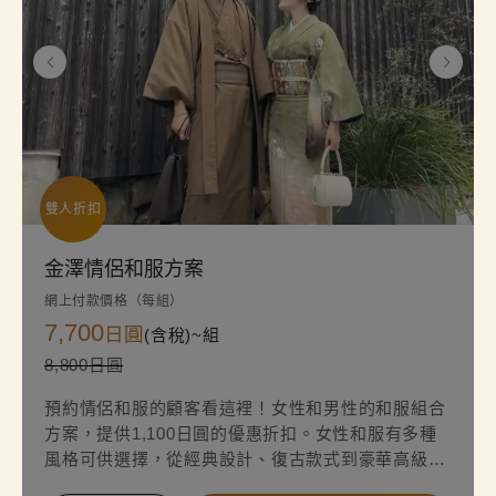
雙人折扣
金澤情侶和服方案
網上付款價格（每組）
7,700
日圓
(含稅)~
組
8,800日圓
預約情侶和服的顧客看這裡！女性和男性的和服組合
方案，提供1,100日圓的優惠折扣。女性和服有多種
風格可供選擇，從經典設計、復古款式到豪華高級和
服，皆能依照您的喜好自由挑選。穿上與眾不同的特