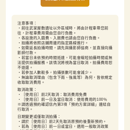
注意事項：

・前往武家屋敷遺址以外區域時，將由計程車帶您前
往，計程車費用需由您自行負擔。

・各設施的入園費、入館費也請由您自行負擔。

・拍攝將依照店舖周邊的指定路線進行。

・如需延長拍攝時間，請先與攝影師協商，並直接向攝
影師付款。

・若當日未依預約時間抵達，可能會縮短拍攝時間或無
法提供拍攝服務。該情況將視為當日取消，拍攝費用恕
不退還。

・若參加人數較多，拍攝張數可能會減少。

・無論取消理由（包含下雨、強風等）為何，皆依規定
收取取消費用。
取消政策：

・［使用日］前2天取消：取消費用免費

・［使用日］前一日及當日取消：使用費用的100％

※請透過預約確認信內第3項「預約方案詳細」連結自
行取消。
日期變更或僅取消拍攝：

・請於［使用日］前2天先取消原預約後重新預約。

・若為［使用日］前一日或當日，適用一般取消政策