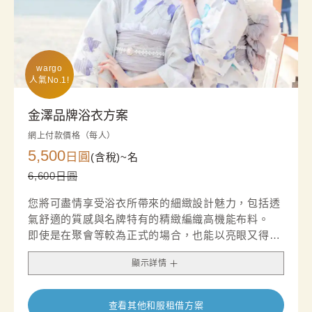
wargo

人氣No.1!
金澤品牌浴衣方案
網上付款價格（每人）
5,500
日圓
(含稅)~
名
6,600日圓
您將可盡情享受浴衣所帶來的細緻設計魅力，包括透
氣舒適的質感與名牌特有的精緻編織高機能布料。
即使是在聚會等較為正式的場合，也能以亮眼又得體
的穿搭，展現您獨特的品味與風采。
顯示詳情
查看其他和服租借方案