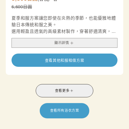
6,600日圓
夏季和服方案讓您即使在炎熱的季節，也能優雅地體
驗日本傳統和服之美。
選用輕盈且透氣的高級素材製作，穿著舒適清爽，非
常適合夏季觀光與悠閒外出。
顯示詳情
通風柔軟的質地搭配夏日風情的精緻設計，呈現出清
涼且高雅的視覺印象。
無論是夏日旅行、拍照留念，或享受一段從容的下午
查看其他和服租借方案
茶時光，都是兼具品味與舒適感的理想選擇。
*套裝內含半寬腰帶，名古屋腰帶的供應情況因店鋪
而異。
查看更多
查看所有浴衣方案