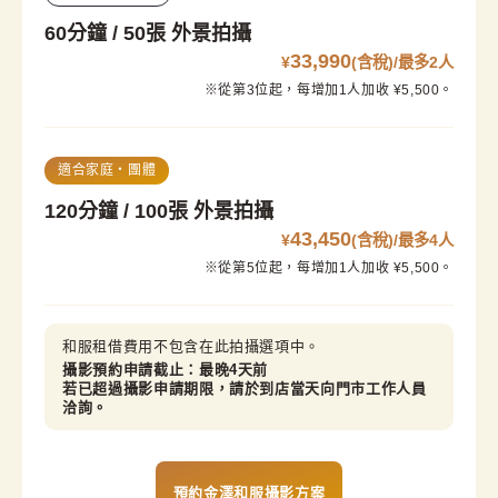
60分鐘 / 50張 外景拍攝
33,990
¥
(含稅)/最多2人
※從第3位起，每增加1人加收 ¥5,500。
適合家庭・團體
120分鐘 / 100張 外景拍攝
43,450
¥
(含稅)/最多4人
※從第5位起，每增加1人加收 ¥5,500。
和服租借費用不包含在此拍攝選項中。
攝影預約申請截止：最晚4天前

若已超過攝影申請期限，請於到店當天向門市工作人員
洽詢。
預約金澤和服攝影方案