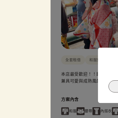
全套租借
和服穿搭
含
本店最受歡迎！！即使是第一
兼具可愛與成熟風的基本設
方案內含
和服
腰帶
內搭衣