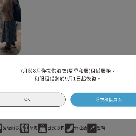
髮型設計
無需攜帶物品
7月與8月僅提供浴衣(夏季和服)租借服務。

和服租借將於9月1日起恢復。
次穿和服、也可以輕鬆體驗和服體驗!非常推薦第一次體驗的
計和多彩的和風設計。您也想體驗看看和服的生活嗎・・・您
浴衣租借頁面
OK
長版襯衣
草履
日式提包
分趾襪
髮簪