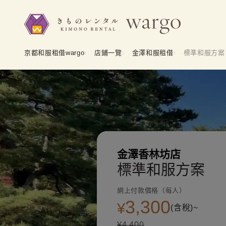
京都和服租借wargo
店鋪一覽
金澤和服租借
標準和服方案
金澤香林坊店
標準和服方案
網上付款價格（每人）
3,300
¥
(含稅)~
¥4,400