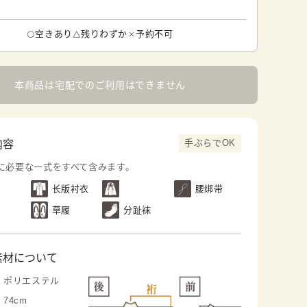
空きあり
残りわずか
予約不可
本商品は宅配でのご利用はできません
手ぶらでOK
内容
に必要な一式をすべて含みます。
长版衬衣
腰绑带
草履
分趾袜
素材について
ポリエステル
74cm