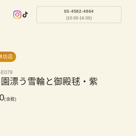
03-4582-4864
(10:00-16:00)
林坊店
-E079
の園漂う雪輪と御殿毬・紫
0
(含税)
）