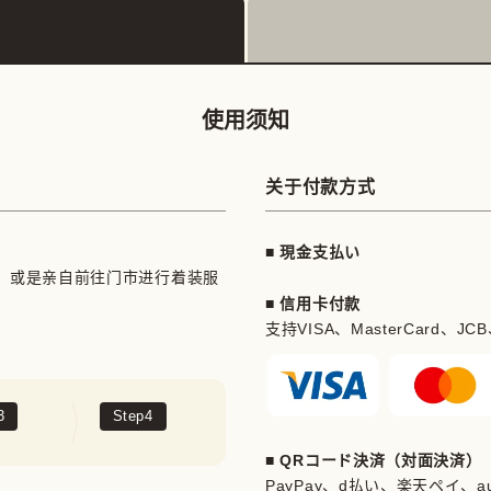
使用须知
关于付款方式
■ 現金支払い
，或是亲自前往门市进行着装服
■ 信用卡付款
支持VISA、MasterCard、JCB、Am
3
Step
4
■ QRコード決済（対面決済）
PayPay、d払い、楽天ペイ、au 