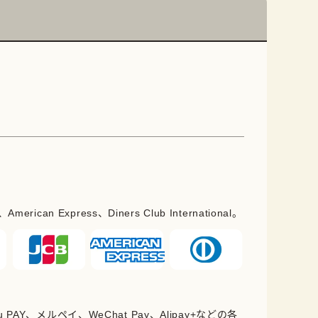
erican Express、Diners Club International。
PAY、メルペイ、WeChat Pay、Alipay+などの各