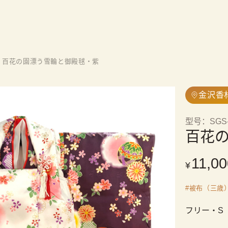
百花の園漂う雪輪と御殿毬・紫
金沢香
型号
：
SGS
百花
11,00
¥
#
被布（三歳
フリー・S