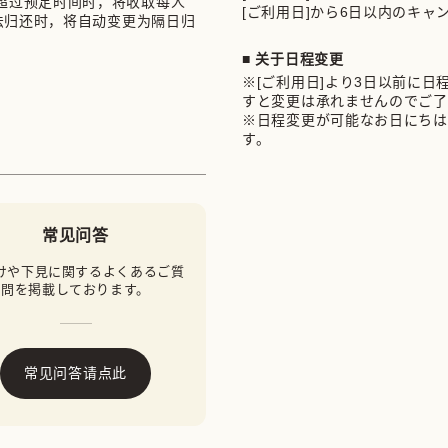
超过预定时间时，将收取每人
[ご利用日]から6日以内のキャ
无法归还时，将自动变更为隔日归
■ 关于日程变更
※[ご利用日]より3日以前に
すと変更は承れませんのでご了
※日程変更が可能なお日にちは
す。
常见问答
けや下見に関するよくあるご質
問を掲載しております。
常见问答请点此