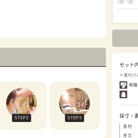
セット
※着付け
和服
採寸・
STEP2
STEP3
素材
身丈