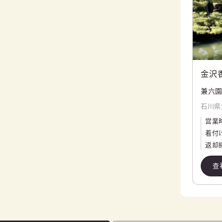
金沢
兼六園
石川県金
営業
着付
返却
查