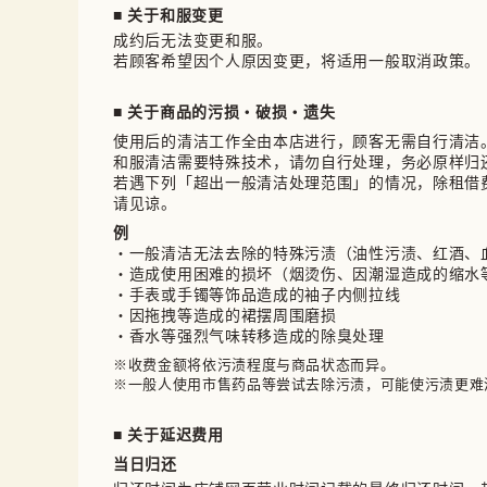
■ 关于和服变更
成约后无法变更和服。

若顾客希望因个人原因变更，将适用一般取消政策。
■ 关于商品的污损・破损・遗失
使用后的清洁工作全由本店进行，顾客无需自行清洁。
和服清洁需要特殊技术，请勿自行处理，务必原样归还
若遇下列「超出一般清洁处理范围」的情况，除租借
请见谅。
例
・一般清洁无法去除的特殊污渍（油性污渍、红酒、
・造成使用困难的损坏（烟烫伤、因潮湿造成的缩水
・手表或手镯等饰品造成的袖子内侧拉线
・因拖拽等造成的裙摆周围磨损
・香水等强烈气味转移造成的除臭处理
※收费金额将依污渍程度与商品状态而异。

※一般人使用市售药品等尝试去除污渍，可能使污渍更难
■ 关于延迟费用
当日归还