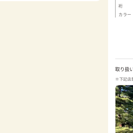
裄
カラー
取り扱
※下記店