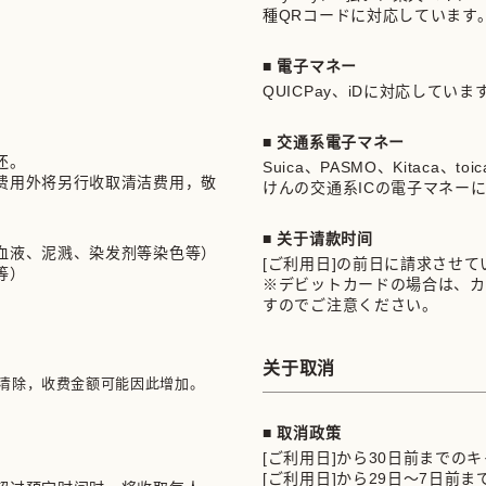
種QRコードに対応しています
■ 電子マネー
QUICPay、iDに対応していま


■ 交通系電子マネー
。

Suica、PASMO、Kitaca、t
费用外将另行收取清洁费用，敬
けんの交通系ICの電子マネー
■ 关于请款时间
血液、泥溅、染发剂等染色等）
[ご利用日]の前日に請求させ
等）
※デビットカードの場合は、カ
すのでご注意ください。
关于取消
清除，收费金额可能因此增加。
■ 取消政策
[ご利用日]から30日前までの
[ご利用日]から29日～7日前