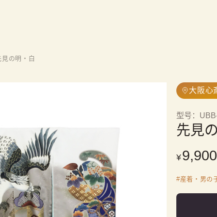
先見の明・白
大阪心
型号
：
UBB
先見
9,900
¥
#
産着・男の