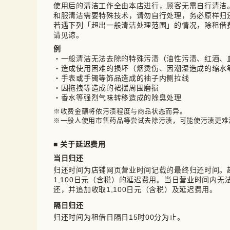
使用后的清洁工作全由本店进行，顾客无需自行清洁。
和服清洁需要特殊技术，请勿自行处理，务必原样归还
若遇下列「超出一般清洁处理范围」的情况，除租借
请见谅。
例
・一般清洁无法去除的特殊污渍（油性污渍、红酒、
・造成使用困难的损坏（烟烫伤、因潮湿造成的缩水
・手表或手镯等饰品造成的袖子内侧拉线
・因拖拽等造成的裙摆周围磨损
・香水等强烈气味转移造成的除臭处理
※收费金额将依污渍程度与商品状态而异。

※一般人使用市售药品等尝试去除污渍，可能使污渍更难
■ 关于延迟费用
当日归还
归还时间为店铺网页营业时间记载的最终归还时间。
1,100日元（含税）的延迟费用。当日营业时间内
还，并追加收取1,100日元（含税）及延迟费用。
隔日归还
归还时间为租借日隔日15时00分为止。