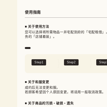
使用指南
■ 关于使用方法
您可以选择将所需物品一并宅配到府的「宅配租借」
务的「店铺着装」。
Step
1
Step
2
Step
■ 关于和服变更
成约后无法变更和服。

若顾客希望因个人原因变更，将适用一般取消政策。
■ 关于商品的污损・破损・遗失