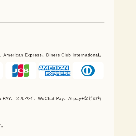
erican Express、Diners Club International。
PAY、メルペイ、WeChat Pay、Alipay+などの各
。
す。