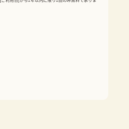
[ご利用日]から1年以内に限り1回のみ無料で承りま