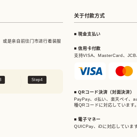
关于付款方式
■ 現金支払い
，或是亲自前往门市进行着装服
■ 信用卡付款
支持VISA、MasterCard、JCB、Am
3
Step
4
■ QRコード決済（対面決済）
PayPay、d払い、楽天ペイ、au 
種QRコードに対応しています
■ 電子マネー
QUICPay、iDに対応していま