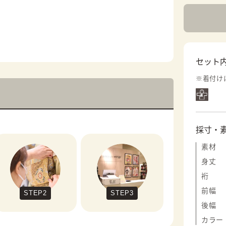
セット
※着付け
採寸・
素材
身丈
裄
前幅
STEP2
STEP3
後幅
カラー