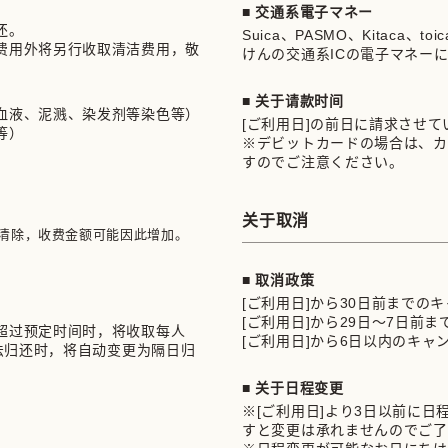


■ 交通系電子マネー
。

Suica、PASMO、Kitaca、t
费用外将另行收取清洁费用，敬
けんの交通系ICの電子マネー
■ 关于请款时间
血液、泥溅、染发剂等染色等）
[ご利用日]の前日に請求させ
等）
※デビットカードの場合は、カ
すのでご注意ください。
关于取消
清除，收费金额可能因此增加。
■ 取消政策
[ご利用日]から30日前までの
[ご利用日]から29日～7日前
超过预定时间时，将收取每人
[ご利用日]から6日以内のキャ
无法归还时，将自动变更为隔日归
■ 关于日程变更
※[ご利用日]より3日以前に
すと変更は承れませんのでご了