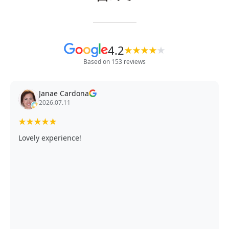
4.2
★
★
★
★
★
Based on 153 reviews
Janae Cardona
2026.07.11
★
★
★
★
★
Lovely experience!