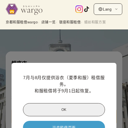
Lang
京都和服租借wargo
店铺一览
银座和服租借
蜡丝和服方案
银座店
蜡丝和服方案
7月与8月仅提供浴衣（夏季和服）租借服
线上支付价格（每人）
务。

5,500
¥
(含税)~
和服租借将于9月1日起恢复。
¥6,600
OK
查看 银座店信息
浴衣租借页面