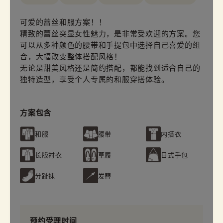
可爱的蕾丝和服方案！！
精致的蕾丝突显女性魅力，是非常受欢迎的方案。您
可以从多种颜色的腰带和手提包中选择自己喜爱的组
合，大幅改变整体搭配风格！
无论是甜美风格还是简约搭配，都能找到适合自己的
独特造型，享受个人专属的和服穿搭体验。
方案包含
和服
腰带
内搭衣
长版衬衣
草履
日式手包
分趾袜
发簪
预约受理时间