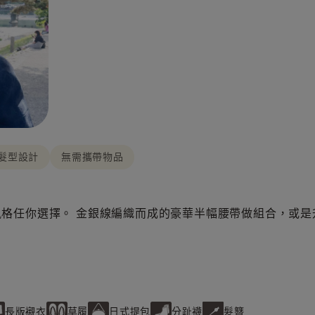
髮型設計
無需攜帶物品
格任你選擇。 金銀線編織而成的豪華半幅腰帶做組合，或是
長版襯衣
草履
日式提包
分趾襪
髮簪