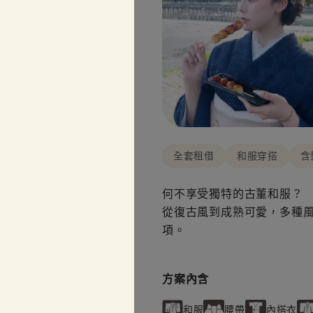
全套租借
和服穿搭
含
何不享受獨特的古董和服？
從復古風到成熟可愛，多種風
項。
方案內含
和服
腰帶
內搭衣