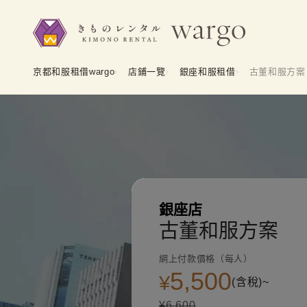
京都和服租借wargo
店鋪一覽
銀座和服租借
古董和服方案
銀座店
古董和服方案
網上付款價格（每人）
5,500
¥
(含稅)~
¥6,600