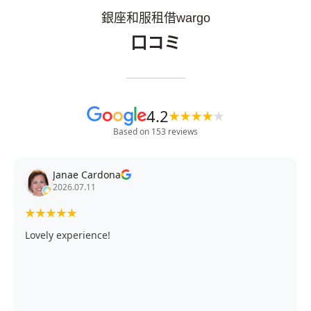
銀座和服租借wargo
口コミ
4.2
★
★
★
★
★
Based on 153 reviews
Janae Cardona
2026.07.11
★
★
★
★
★
Lovely experience!