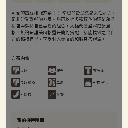
可愛的蕾絲和服方案！！ 精緻的蕾絲突顯女性魅力，
是非常受歡迎的方案。您可以從多種顏色的腰帶和手
提包中選擇自己喜愛的組合，大幅改變整體搭配風
格！無論是甜美風格還是簡約搭配，都能找到適合自
己的獨特造型，享受個人專屬的和服穿搭體驗。
方案內含
和服
腰帶
內搭衣
長版襯衣
草履
日式提包
分趾襪
髮簪
預約接待時間