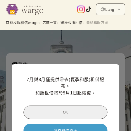
Lang
京都和服租借wargo
店鋪一覽
銀座和服租借
蕾絲和服方案
銀座店
蕾絲和服方案
7月與8月僅提供浴衣(夏季和服)租借服
網上付款價格（每人）
務。

5,500
¥
(含稅)~
和服租借將於9月1日起恢復。
¥6,600
OK
查看銀座店資訊
浴衣租借頁面