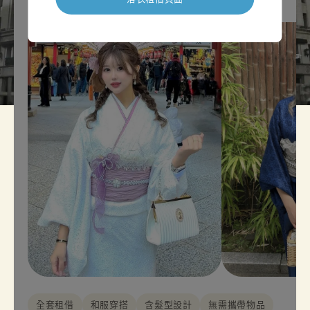
全套租借
和服穿搭
含髮型設計
無需攜帶物品