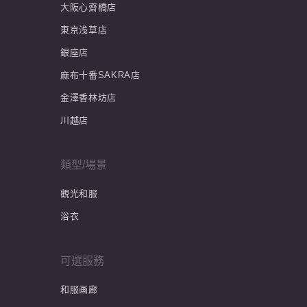
大阪心齋橋店
東京浅草店
銀座店
麻布十番SAKRA店
金澤香林坊店
川越店
類型/場景
觀光和服
浴衣
可選服務
和服画廊