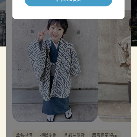
全套租借
和服穿搭
含髮型設計
無需攜帶物品