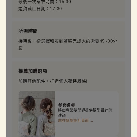
最後一次穿衣時間：15:30
退貨截止日期：17:30
所需時間
接待後，從選擇和服到著裝完成大約需要45~90分
鐘
推薦加購選項
加購其他配件，打造個人獨特風格!
髮套選項
將由專業髮型師提供髮型設計與
建議
前往髮型設計頁面 →