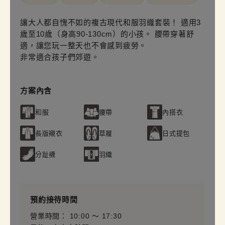
讓大人都自愧不如的複古現代和服羽織套裝！ 適用3
歲至10歲（身高90-130cm）的小孩。 腰帶穿著舒
適，讓您玩一整天也不會感到疲勞。
非常適合孩子們郊遊。
方案內含
和服
腰帶
內搭衣
長版襯衣
草履
日式提包
分趾襪
羽織
預約接待時間
營業時間： 10:00 〜 17:30