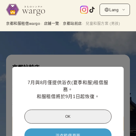
Lang
京都和服租借wargo
店鋪一覽
京都站前店
兒童和服方案 (男孩)
京都站前店
兒童和服方案 (男孩)
7月與8月僅提供浴衣(夏季和服)租借服
網上付款價格（每人）
務。

3,300
¥
(含稅)~
和服租借將於9月1日起恢復。
¥4,400
OK
查看京都站前店資訊
浴衣租借頁面