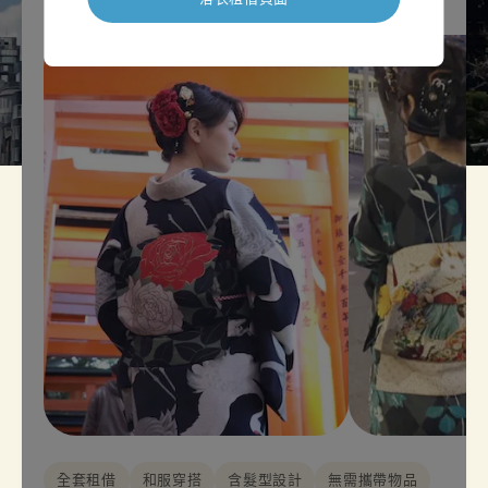
全套租借
和服穿搭
含髮型設計
無需攜帶物品