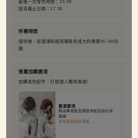
最後一次穿衣時間：15:30
退貨截止日期：17:30
所需時間
接待後，從選擇和服到著裝完成大約需要45~90分
鐘
推薦加購選項
加購其他配件，打造個人獨特風格!
髮套選項
將由專業髮型師提供髮型設計與
建議
前往髮型設計頁面 →