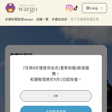
Lang
京都和服租借wargo
店鋪一覽
京都站前店
豆千代摩登和服方案
京都站前店
豆千代摩登和服方案
7月與8月僅提供浴衣(夏季和服)租借服
網上付款價格（每人）
務。

5,500
¥
(含稅)~
和服租借將於9月1日起恢復。
¥6,600
OK
查看京都站前店資訊
浴衣租借頁面