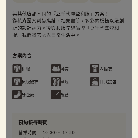
與其他店都不同的『豆千代摩登和服』方案！
從花卉圖案到蝴蝶結、抽象畫等，多彩的模樣以及創
新的設計魅力。復興和服先驅品牌『豆千代摩登和
服』我們將它融入日常生活中。
方案內含
和服
腰帶
內搭衣
長版襯衣
草履
日式提包
分趾襪
髮簪
預約接待時間
營業時間： 10:00 〜 17:30