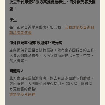
此豆千代摩登和服方案推薦給學生、海外觀光客及團
體！
學生
每年都會舉辦學生優惠折扣活動，
活動詳情及舉辦日
期請參考這裡
海外觀光客:誠摯歡迎海外觀光客!
店內提供多國語言接待服務，除有會多國語言的工作
人員及翻譯軟體外，店內宣傳海報也以日文、中文、
英文書寫。
團體客人
此方案因相當經濟實惠，過去有許多團體預約體驗。
店內寬敞，大團體也可安心使用。 20人以上團體還
有更優惠的價格!
詳情請參考這裡