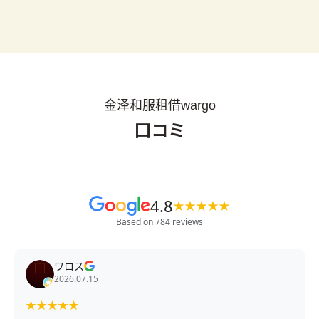
金泽和服租借wargo
口コミ
4.8
★
★
★
★
★
Based on 784 reviews
ワロス
2026.07.15
★
★
★
★
★