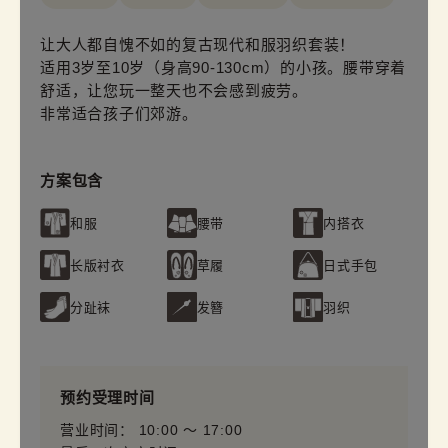
让大人都自愧不如的复古现代和服羽织套装！
适用3岁至10岁（身高90-130cm）的小孩。腰带穿着
舒适，让您玩一整天也不会感到疲劳。
非常适合孩子们郊游。
方案包含
和服
腰带
内搭衣
长版衬衣
草履
日式手包
分趾袜
发簪
羽织
预约受理时间
营业时间： 10:00 〜 17:00