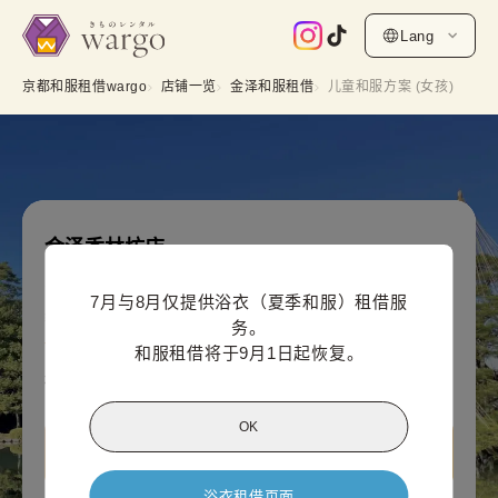
Lang
京都和服租借wargo
店铺一览
金泽和服租借
儿童和服方案 (女孩)
金泽香林坊店
儿童和服方案 (女孩)
7月与8月仅提供浴衣（夏季和服）租借服
线上支付价格（每人）
务。

3,300
¥
(含税)~
和服租借将于9月1日起恢复。
¥4,400
OK
查看 金泽香林坊店信息
浴衣租借页面