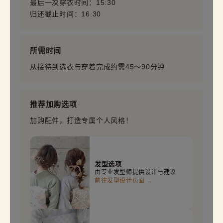
最后一次穿衣时间：15:30
归还截止时间：16:30
所需时间
从接待到选衣与穿着完成约需45～90分钟
推荐加购选项
加购配件，打造专属个人风格！
发型选项
由专业发型师提供设计与建议
前往发型设计页面 →