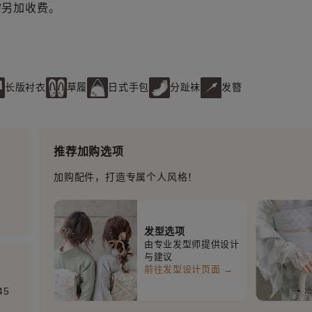
需另加收费。
长版衬衣
草履
日式手包
分趾袜
发簪
推荐加购选项
加购配件，打造专属个人风格！
发型选项
由专业发型师提供设计
与建议
前往发型设计页面 →
5