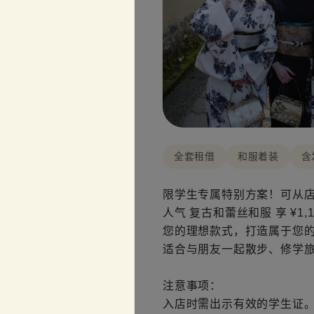
全套租借
和服着装
含
限学生专属特别方案！可从
人气 复古和蕾丝和服 享 ¥1,
您的理想款式，打造属于您
适合与朋友一起散步、修学
注意事项：
入店时需出示有效的学生证