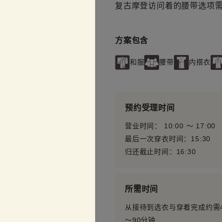
复古摩登访问着的腰带选项
方案包含
和服
腰带
内搭衣
预约受理时间
营业时间： 10:00 〜 17:00
最后一次穿衣时间：15:30
归还截止时间：16:30
所需时间
从接待到选衣与穿着完成约需4
～90分钟