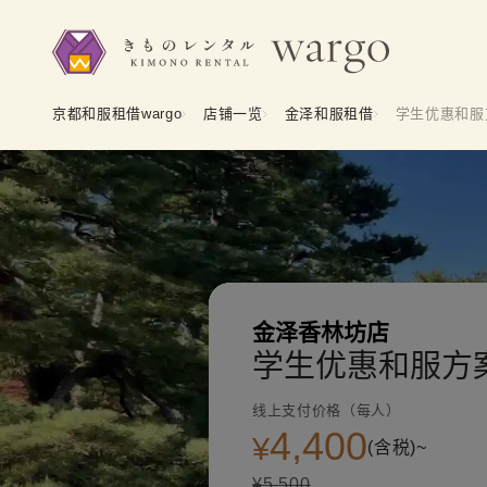
京都和服租借wargo
店铺一览
金泽和服租借
学生优惠和服
金泽香林坊店
学生优惠和服方
线上支付价格（每人）
4,400
¥
(含税)~
¥5,500