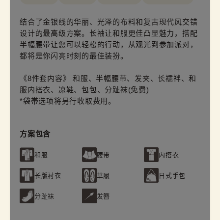
结合了金银线的华丽、光泽的布料和复古现代风交错
设计的最高级方案。长袖让和服更佳凸显魅力，搭配
半幅腰带让您可以轻松的行动，从观光到参加派对，
都将是你闪亮时刻的最佳装扮。
《8件套内容》 和服、半幅腰带、发夹、长襦袢、和
服内搭衣、凉鞋、包包、分趾袜(免费)
*袋帯选项将另行收取费用。
方案包含
和服
腰带
内搭衣
长版衬衣
草履
日式手包
分趾袜
发簪