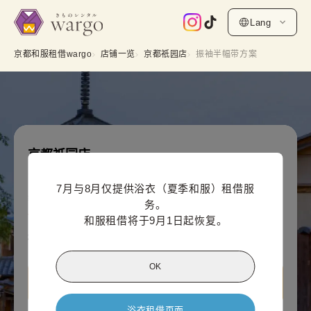
Lang
京都和服租借wargo
店铺一览
京都祇园店
振袖半幅带方案
京都祇园店
振袖半幅带方案
7月与8月仅提供浴衣（夏季和服）租借服
线上支付价格（每人）
务。

11,000
¥
(含税)~
和服租借将于9月1日起恢复。
¥12,100
OK
查看 京都祇园店信息
浴衣租借页面