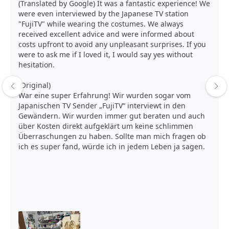
(Translated by Google) It was a fantastic experience! We
were even interviewed by the Japanese TV station
"FujiTV" while wearing the costumes. We always
received excellent advice and were informed about
costs upfront to avoid any unpleasant surprises. If you
were to ask me if I loved it, I would say yes without
hesitation.
(Original)
War eine super Erfahrung! Wir wurden sogar vom
Japanischen TV Sender „FujiTV“ interviewt in den
Gewändern. Wir wurden immer gut beraten und auch
über Kosten direkt aufgeklärt um keine schlimmen
Überraschungen zu haben. Sollte man mich fragen ob
ich es super fand, würde ich in jedem Leben ja sagen.