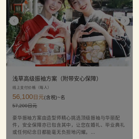
另行收费。
浅草高级振袖方案（附带安心保障）
线上支付价格（每人）
56,100
日元
(含税)~
名
57,200日元
豪华振袖方案由造型师精心挑选顶级振袖与华丽配
件，安全保障亦已包含其中，让您在婚礼、毕业典礼
或任何纪念日都能毫无负担地闪耀。