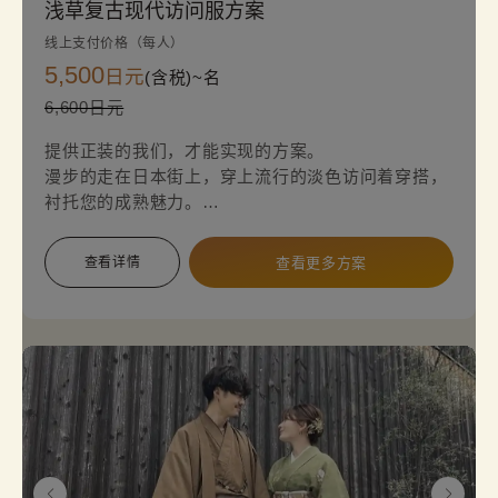
浅草复古现代访问服方案
线上支付价格（每人）
5,500
日元
(含税)~
名
6,600日元
提供正装的我们，才能实现的方案。
漫步的走在日本街上，穿上流行的淡色访问着穿搭，
衬托您的成熟魅力。
简单轻松地体验道地的和服正装。
查看详情
查看更多方案
※请注意，必须使用袋带，因此会额外收取2,200日
圆的选项费用。