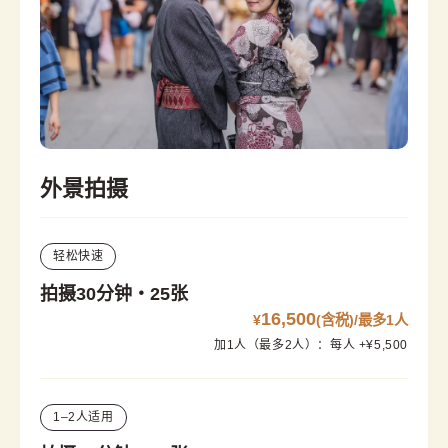
外景拍摄
轻松快速
拍摄30分钟・25张
16,500
¥
(含税)/最多1人
加1人（最多2人）：每人 +¥5,500
1–2人适用