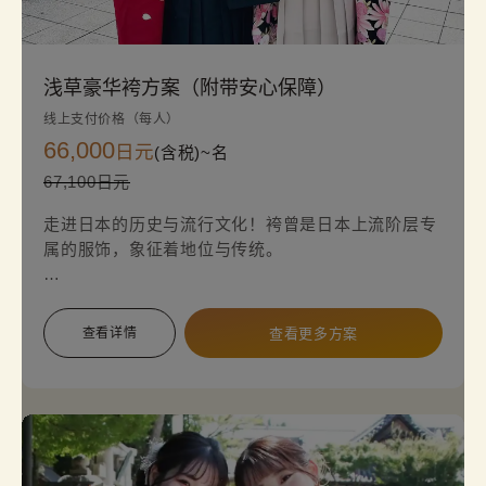
浅草豪华袴方案（附带安心保障）
线上支付价格（每人）
66,000
日元
(含税)~
名
67,100日元
走进日本的历史与流行文化！袴曾是日本上流阶层专
属的服饰，象征着地位与传统。
如今，它们频繁出现在动漫作品中，受到全球粉丝的
喜爱。亲身体验这件标志性的日本传统服饰，拍摄精
查看详情
查看更多方案
彩照片，感受历史与现代文化融合的独特魅力。
※对于可修复的污渍（如衣领的底妆污渍、袖口污
渍、汗渍、食物溢出等），面积在10 cm²以内的情况
下，不会收取清洁费。但若遇到难以修复的污渍，例
如香烟烧焦、油渍、血渍等，安心保障将不适用，需