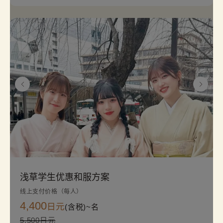
浅草学生优惠和服方案
线上支付价格（每人）
4,400
日元
(含税)~
名
5,500日元