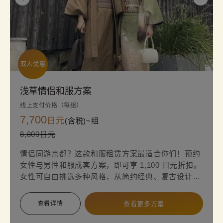
双人优惠
浅草情侣和服方案
线上支付价格（每组）
7,700
日元
(含税)~
组
8,800日元
情侣同游京都？这款和服租赁方案最适合你们！预约
女性与男性和服成套方案，即可享 1,100 日元折扣。
女性可自由挑选多种风格，从简约经典、复古设计到
华丽高端款。换上别具风情的传统和服，让约会或旅
程更加浪漫难忘！
查看详情
查看更多方案