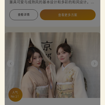
兼具可爱与成熟风的基本设计和多彩的和风设计。您
也想体验看看和服的生活吗・・・您也想体验看看和
服的生活吗？
查看详情
查看更多方案
人气 
No.1！