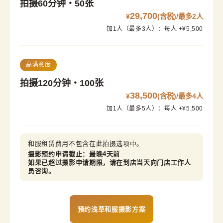
拍摄60分钟・50张
29,700
¥
(含税)/最多2人
加1人（最多3人）：每人 +¥5,500
高满意度
拍摄120分钟・100张
38,500
¥
(含税)/最多4人
加1人（最多5人）：每人 +¥5,500
和服租赁费用不包含在此拍摄选项中。
摄影预约申请截止：最晚4天前

如果已超过摄影申请期限，请在到店当天向门店工作人
员咨询。
预约浅草和服摄影方案