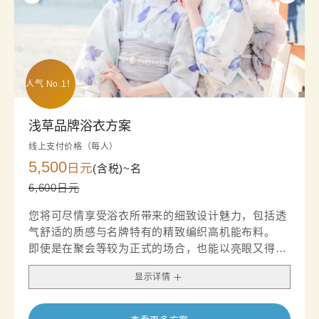
人气 No.1！
浅草品牌浴衣方案
线上支付价格（每人）
5,500
日元
(含税)~
名
6,600日元
您将可尽情享受浴衣所带来的细致设计魅力，包括透
气舒适的质感与名牌特有的精致编织高机能布料。
即使是在聚会等较为正式的场合，也能以亮眼又得体
的穿搭，展现您独特的品味与风采。
显示详情