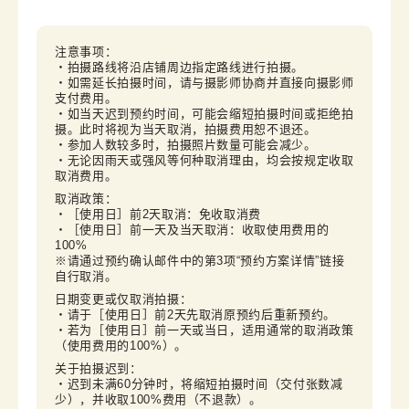
注意事项：

・拍摄路线将沿店铺周边指定路线进行拍摄。

・如需延长拍摄时间，请与摄影师协商并直接向摄影师
支付费用。

・如当天迟到预约时间，可能会缩短拍摄时间或拒绝拍
摄。此时将视为当天取消，拍摄费用恕不退还。

・参加人数较多时，拍摄照片数量可能会减少。

・无论因雨天或强风等何种取消理由，均会按规定收取
取消费用。
取消政策：

・［使用日］前2天取消：免收取消费

・［使用日］前一天及当天取消：收取使用费用的
100%

※请通过预约确认邮件中的第3项“预约方案详情”链接
自行取消。
日期变更或仅取消拍摄：

・请于［使用日］前2天先取消原预约后重新预约。

・若为［使用日］前一天或当日，适用通常的取消政策
（使用费用的100%）。
关于拍摄迟到：

・迟到未满60分钟时，将缩短拍摄时间（交付张数减
少），并收取100%费用（不退款）。
