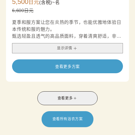
5,500
日元
(含税)~
名
6,600日元
夏季和服方案让您在炎热的季节，也能优雅地体验日
本传统和服的魅力。
甄选轻盈且透气的高品质面料，穿着清爽舒适，非常
适合夏季观光与休闲出行。
显示详情
通风柔软的质地搭配富有夏日气息的精致设计，营造
出清凉而高雅的视觉印象。
无论是夏日旅行、拍照留念，还是享受一段悠闲的下
查看更多方案
午茶时光，都是兼具品味与舒适感的理想选择。
*套装内含半宽腰带，名古屋腰带的供应情况因店铺
而异。
查看更多
查看所有浴衣方案