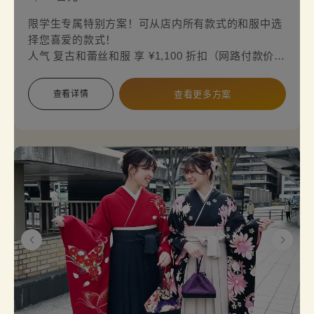
限学生专属特别方案！可从店内所有款式的和服中选
择您喜爱的款式！
人气 复古和蕾丝和服 享 ¥1,100 折扣（网路付款价格
¥5,500 → ¥4,400）。从 标准款、复古风或最新蕾丝
和服 中找到您的理想款式，打造属于您的独特风格！
查看详情
查看更多方案
适合与朋友一起散步、修学旅行或毕业旅行的特别体
验。
注意事项：
入店时需出示有效的学生证。
复古摩登访问着的腰带选项需另加收费。